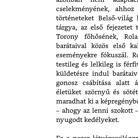
cselekményének, ahhoz
történeteket Belső-világ 
tárgya, az első fejezetet
Torony főhősének, Rola
barátaival közös első ka
eseményekre fókuszál. R
testileg és lelkileg is fé
küldetésre indul barátai
gonosz csábítása alatt á
életüket szörnyű és söté
maradhat ki a képregénybő
– ahogy az lenni szokott 
nyugodt kedélyeket.