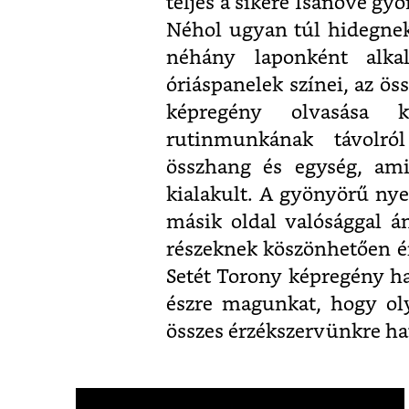
teljes a sikere Isanove gyö
Néhol ugyan túl hidegnek 
néhány laponként alkal
óriáspanelek színei, az ö
képregény olvasása 
rutinmunkának távolró
összhang és egység, ami
kialakult. A gyönyörű nye
másik oldal valósággal ám
részeknek köszönhetően ér
Setét Torony képregény h
észre magunkat, hogy ol
összes érzékszervünkre ha