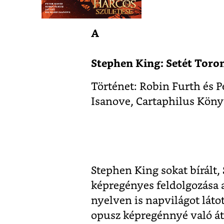
A
Stephen King: Setét Toron
Történet: Robin Furth és Pe
Isanove, Cartaphilus Köny
Stephen King sokat bírált
képregényes feldolgozása 
nyelven is napvilágot láto
opusz képregénnyé való át