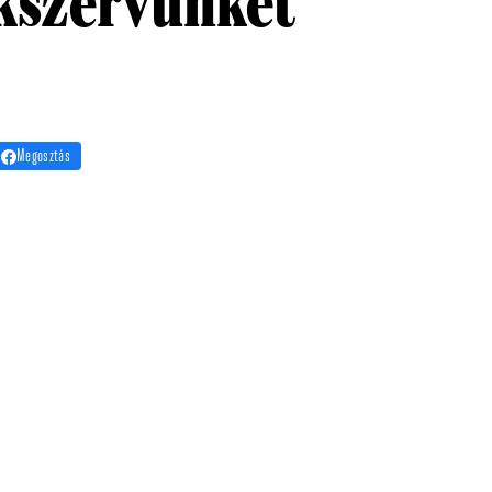
ékszervünket
Megosztás