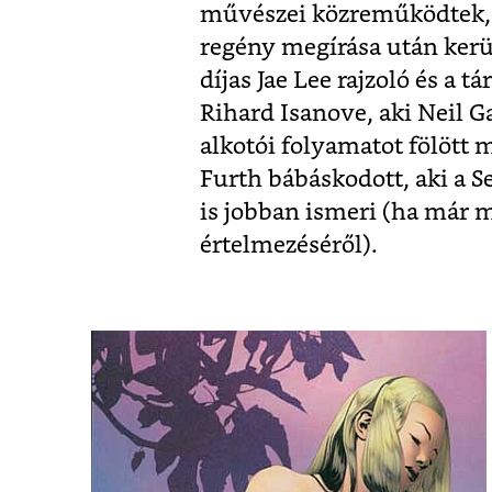
művészei közreműködtek, m
regény megírása után kerül
díjas Jae Lee rajzoló és a t
Rihard Isanove, aki Neil G
alkotói folyamatot fölött 
Furth bábáskodott, aki a S
is jobban ismeri (ha már 
értelmezéséről).