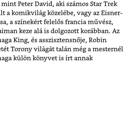
int Peter David, aki számos Star Trek
t a komikvilág közelébe, vagy az Eisner-
ársa, a színekért felelős francia művész,
aiman keze alá is dolgozott korábban. Az
maga King, és asszisztensnője, Robin
etét Torony világát talán még a mesternél
maga külön könyvet is írt annak