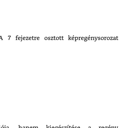
A 7 fejezetre osztott képregénysorozat
ója, hanem kiegészítése a regény