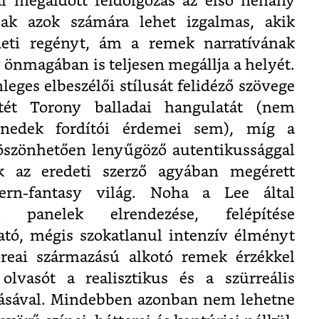
al megáldott feldolgozás az első néhány
ak azok számára lehet izgalmas, akik
eti regényt, ám a remek narratívának
önmagában is teljesen megállja a helyét.
eges elbeszélői stílusát felidéző szövege
tét Torony balladai hangulatát (nem
enedek fordítói érdemei sem), míg a
öszönhetően lenyűgöző autentikussággal
k az eredeti szerző agyában megérett
tern-fantasy világ. Noha a Lee által
 panelek elrendezése, felépítése
, mégis szokatlanul intenzív élményt
oreai származású alkotó remek érzékkel
olvasót a realisztikus és a szürreális
zásával. Mindebben azonban nem lehetne