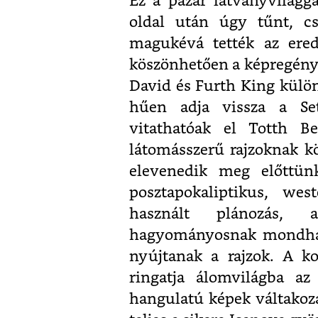
Ez a pazar látványvilágg
oldal után úgy tűnt, cs
magukévá tették az ered
köszönhetően a képregény 
David és Furth King különl
hűen adja vissza a Se
vitathatóak el Totth B
látomásszerű rajzoknak k
elevenedik meg előttün
posztapokaliptikus, wes
használt plánozás, a
hagyományosnak mondható
nyújtanak a rajzok. A k
ringatja álomvilágba az 
hangulatú képek váltako