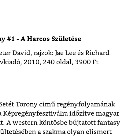
y #1 - A Harcos Születése
ter David, rajzok: Jae Lee és Richard
vkiadó, 2010, 240 oldal, 3900 Ft
, Setét Torony című regényfolyamának
a Képregényfesztiválra időzítve magyar
tt. A western köntösbe bújtatott fantasy
ültetésében a szakma olyan elismert