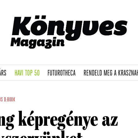
(CURRENT)
(CURRENT)
(CURRENT)
ÁRS
HAVI TOP 50
FUTUROTHECA
RENDELD MEG A KRASZNA
US
D:BOOK
ng képregénye az