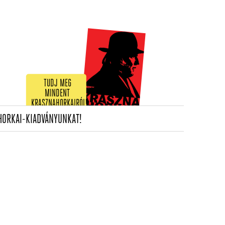
TUDJ MEG
MINDENT
KRASZNAHORKAIRÓL!
(CURRENT)
HORKAI-KIADVÁNYUNKAT!