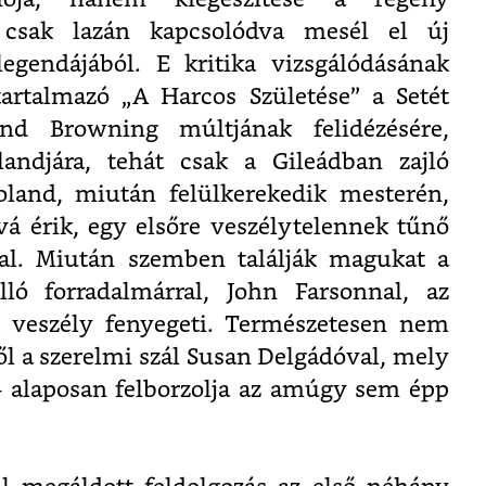
 csak lazán kapcsolódva mesél el új
legendájából. E kritika vizsgálódásának
 tartalmazó „A Harcos Születése” a Setét
nd Browning múltjának felidézésére,
landjára, tehát csak a Gileádban zajló
oland, miután felülkerekedik mesterén,
rfivá érik, egy elsőre veszélytelennek tűnő
val. Miután szemben találják magukat a
lló forradalmárral, John Farsonnal, az
t veszély fenyegeti. Természetesen nem
l a szerelmi szál Susan Delgádóval, mely
– alaposan felborzolja az amúgy sem épp