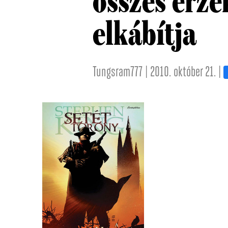
összes érz
elkábítja
Tungsram777 | 2010. október 21. |