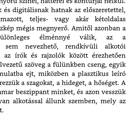
nyörű színei, hátterei és kontúrjai nélkül.
és digitálisnak hatnak az előszeretettel,
mazott, teljes- vagy akár kétoldalas
sszkép mégis megnyerő. Amitől azonban a
különleges élménnyé válik, az a
l sem nevezhető, rendkívüli alkotói
 az írók és rajzolók között érezhetően
lvezetű szöveg a fülünkben cseng, egyik
ulatba ejt, miközben a plasztikus leíró
ezzük a szagokat, a hideget, a hőséget. A
amar beszippant minket, és azon vesszük
yan alkotással állunk szemben, mely az
t.