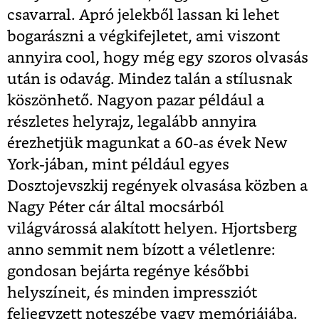
csavarral. Apró jelekből lassan ki lehet
bogarászni a végkifejletet, ami viszont
annyira cool, hogy még egy szoros olvasás
után is odavág. Mindez talán a stílusnak
köszönhető. Nagyon pazar például a
részletes helyrajz, legalább annyira
érezhetjük magunkat a 60-as évek New
York-jában, mint például egyes
Dosztojevszkij regények olvasása közben a
Nagy Péter cár által mocsárból
világvárossá alakított helyen. Hjortsberg
anno semmit nem bízott a véletlenre:
gondosan bejárta regénye későbbi
helyszíneit, és minden impressziót
feljegyzett noteszébe vagy memóriájába.