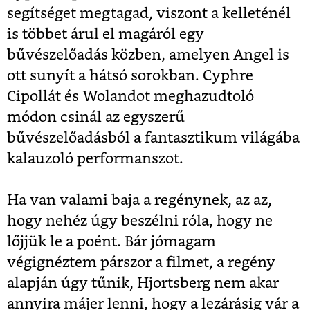
segítséget megtagad, viszont a kelleténél
is többet árul el magáról egy
bűvészelőadás közben, amelyen Angel is
ott sunyít a hátsó sorokban. Cyphre
Cipollát és Wolandot meghazudtoló
módon csinál az egyszerű
bűvészelőadásból a fantasztikum világába
kalauzoló performanszot.
Ha van valami baja a regénynek, az az,
hogy nehéz úgy beszélni róla, hogy ne
lőjjük le a poént. Bár jómagam
végignéztem párszor a filmet, a regény
alapján úgy tűnik, Hjortsberg nem akar
annyira májer lenni, hogy a lezárásig vár a