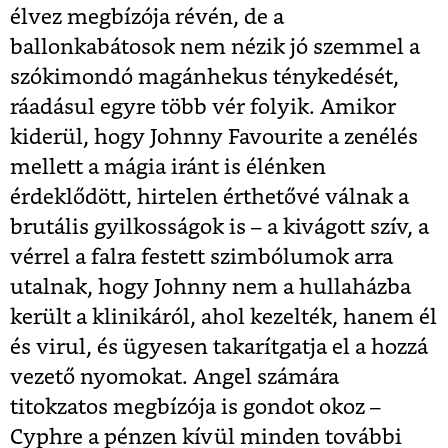
élvez megbízója révén, de a
ballonkabátosok nem nézik jó szemmel a
szókimondó magánhekus ténykedését,
ráadásul egyre több vér folyik. Amikor
kiderül, hogy Johnny Favourite a zenélés
mellett a mágia iránt is élénken
érdeklődött, hirtelen érthetővé válnak a
brutális gyilkosságok is – a kivágott szív, a
vérrel a falra festett szimbólumok arra
utalnak, hogy Johnny nem a hullaházba
került a klinikáról, ahol kezelték, hanem él
és virul, és ügyesen takarítgatja el a hozzá
vezető nyomokat. Angel számára
titokzatos megbízója is gondot okoz –
Cyphre a pénzen kívül minden további