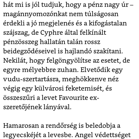
hát mi is jól tudjuk, hogy a pénz nagy úr –
magánnyomozónkat nem túlságosan
érdekli a jó megjelenés és a kifogástalan
szájszag, de Cyphre által felkínált
pénzösszeg hallatán talán rossz
beidegződéseivel is hajlandó szakítani.
Nekilát, hogy felgöngyölítse az esetet, de
egyre mélyebbre zuhan. Elvetődik egy
vudu-szertartásra, meghökkenve néz
végig egy külvárosi feketemisét, és
összeszűri a levet Favourite ex-
szeretőjének lányával.
Hamarosan a rendőrség is beledobja a
legyecskéjét a levesbe. Angel védettséget