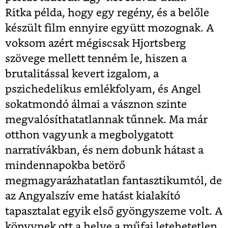
Ritka példa, hogy egy regény, és a belőle
készült film ennyire együtt mozognak. A
voksom azért mégiscsak Hjortsberg
szövege mellett tenném le, hiszen a
brutalitással kevert izgalom, a
pszichedelikus emlékfolyam, és Angel
sokatmondó álmai a vásznon szinte
megvalósíthatatlannak tűnnek. Ma már
otthon vagyunk a megbolygatott
narratívákban, és nem dobunk hátast a
mindennapokba betörő
megmagyarázhatatlan fantasztikumtól, de
az Angyalszív eme hatást kialakító
tapasztalat egyik első gyöngyszeme volt. A
könyvnek ott a helye a műfaj letehetetlen