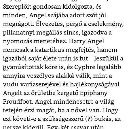
Szereplőit gondosan kidolgozta, és
minden, Angel szájába adott szót jól
megrágott. Élvezetes, pergő a cselekmény,
pillanatnyi megállás sincs, igazodva a
nyomozás menetéhez. Harry Angel
nemcsak a katartikus megfejtés, hanem
igazából saját élete után is fut – leszűkül a
gyanúsítottak köre is, és Cyphre legalább
annyira veszélyes alakká válik, mint a
vudu varázserejével és hajlékonyságával
Angelt az őrületbe kergető Epiphany
Proudfoot. Angel mindenesetre a világ
tetején érzi magát, ha a nővel van. Hogy
ezt követi-e a szükségeszerű (?) bukás, az
persze kiderül. Egy-két csavar után.