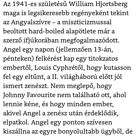
Az 1941-es születésű William Hjortsberg
maga is legsikeresebb regényeként tekint
az Angyalszívre – a miszticizmussal
beoltott hard-boiled alapötlete már a
szerző ifjúkorában megfogalmazódott.
Angel egy napon (jellemzően 13-án,
pénteken) felkérést kap egy titokzatos
embertől, Louis Cyphrétől, hogy kutasson
fel egy eltűnt, a II. világháború előtt jól
ismert zenészt. Nem meglepő, hogy
Johnny Favourite nem található ott, ahol
lennie kéne, és hogy minden ember,
akivel Angel a zenész után érdeklődik,
elpatkol. Angel egy ponton szívesen
kiszállna az egyre bonyolultabb ügyből, de