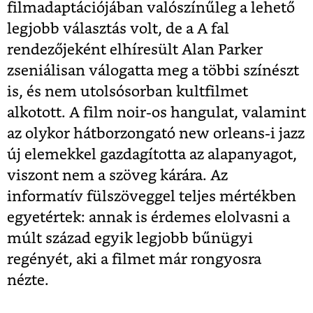
filmadaptációjában valószínűleg a lehető
legjobb választás volt, de a A fal
rendezőjeként elhíresült Alan Parker
zseniálisan válogatta meg a többi színészt
is, és nem utolsósorban kultfilmet
alkotott. A film noir-os hangulat, valamint
az olykor hátborzongató new orleans-i jazz
új elemekkel gazdagította az alapanyagot,
viszont nem a szöveg kárára. Az
informatív fülszöveggel teljes mértékben
egyetértek: annak is érdemes elolvasni a
múlt század egyik legjobb bűnügyi
regényét, aki a filmet már rongyosra
nézte.