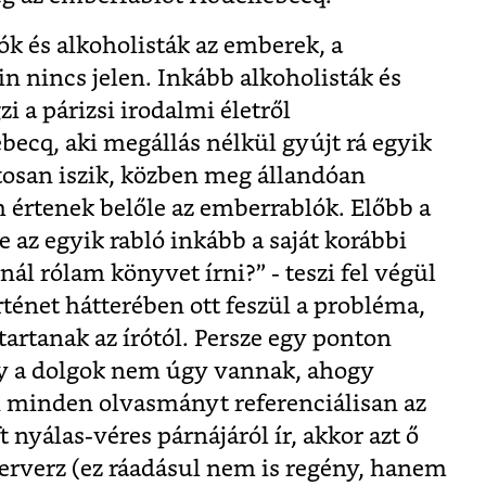
ók és alkoholisták az emberek, a
n nincs jelen. Inkább alkoholisták és
i a párizsi irodalmi életről
ecq, aki megállás nélkül gyújt rá egyik
tosan iszik, közben meg állandóan
értenek belőle az emberrablók. Előbb a
 az egyik rabló inkább a saját korábbi
ál rólam könyvet írni?” - teszi fel végül
rténet hátterében ott feszül a probléma,
artanak az írótól. Persze egy ponton
ogy a dolgok nem úgy vannak, ahogy
an minden olvasmányt referenciálisan az
 nyálas-véres párnájáról ír, akkor azt ő
erverz (ez ráadásul nem is regény, hanem