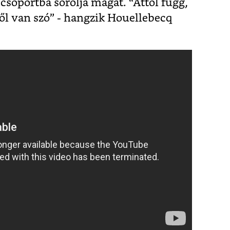
csoportba sorolja magát. “Attól függ,
ől van szó” - hangzik Houellebecq