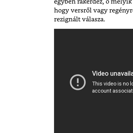
egyben rákérdez, ő melyik 
hogy versről vagy regényr
rezignált válasza.