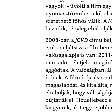
vagyok" - üvölti a film egy
nyomasztó ember, akiből a 
szerethető főhős válik. A
M
hazudik, tényleg elrabolják 
2008-ban a
JCVD
című belg
ember eljátssza a filmben 
valóságalapja is van: 2011-
nem adott életjelet magáró
aggódtak. A valóságban, ál
írónak. A film írója és ren
magaslabdát, és kitalálta,
elrabolják, hogy váltságdíj
bújtatják el. Houellebecq
kisgyerek, akit egyre jobb