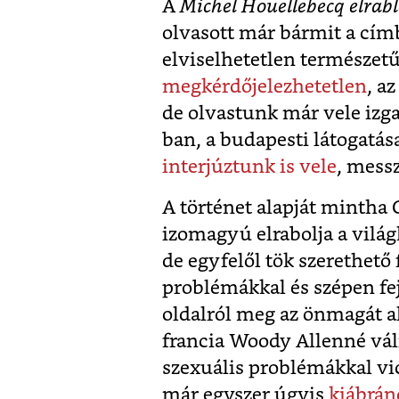
A
Michel Houellebecq elrab
olvasott már bármit a címb
elviselhetetlen természetű
megkérdőjelezhetetlen
, a
de olvastunk már vele iz
ban, a budapesti látogatá
interjúztunk is vele
, mess
A történet alapját mintha 
izomagyú elrabolja a világh
de egyfelől tök szerethető
problémákkal és szépen f
oldalról meg az önmagát a
francia Woody Allenné váli
szexuális problémákkal vi
már egyszer úgyis
kiábrán