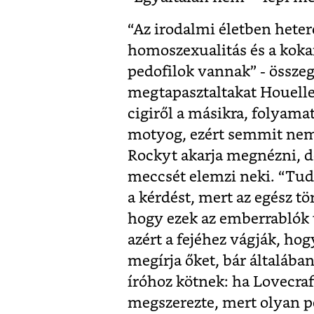
“Az irodalmi életben heter
homoszexualitás és a kokai
pedofilok vannak” - összegz
megtapasztaltakat Houelleb
cigiről a másikra, folyama
motyog, ezért semmit nem 
Rockyt akarja megnézni, de
meccsét elemzi neki. “Tudn
a kérdést, mert az egész tö
hogy ezek az emberrablók t
azért a fejéhez vágják, h
megírja őket, bár általáb
íróhoz kötnek: ha Lovecraft
megszerezte, mert olyan p