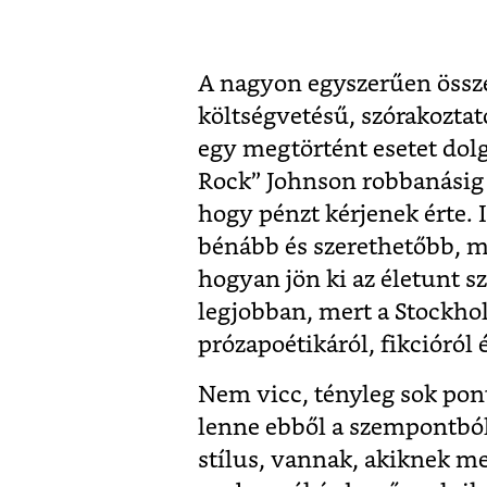
A nagyon egyszerűen össze
költségvetésű, szórakoztat
egy megtörtént esetet dol
Rock” Johnson robbanásig 
hogy pénzt kérjenek érte. I
bénább és szerethetőbb, m
hogyan jön ki az életunt s
legjobban, mert a Stockh
prózapoétikáról, fikcióról 
Nem vicc, tényleg sok pont
lenne ebből a szempontból
stílus, vannak, akiknek meg 