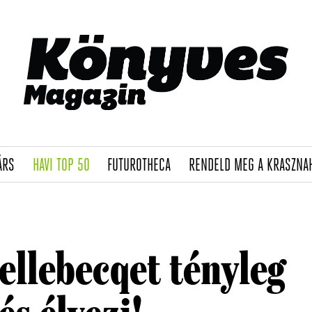
(CURRENT)
(CURRENT)
(CURRENT)
ÁRS
HAVI TOP 50
FUTUROTHECA
RENDELD MEG A KRASZNA
llebecqet tényleg