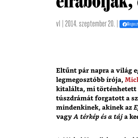
elrabolják, 
vl | 2014. szeptember 20. |
Megosz
Eltűnt pár napra a világ 
legmegosztóbb írója,
Mic
kitalálta, mi történhetet
túszdrámát forgatott a szt
mindenkinek, akinek az
E
vagy
A térkép és a táj
a ke