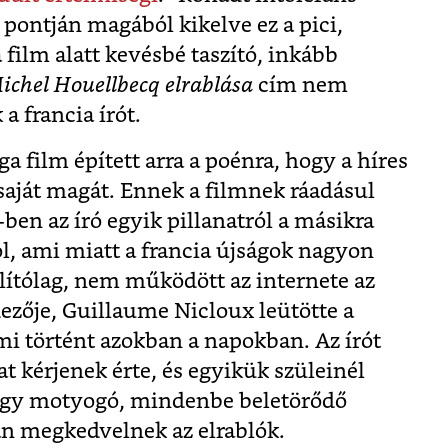
 pontján magából kikelve ez a pici,
film alatt kevésbé taszító, inkább
ichel Houellbecq elrablása
cím nem
a francia írót.
a film épített arra a poénra, hogy a híres
saját magát. Ennek a filmnek ráadásul
ben az író egyik pillanatról a másikra
l, ami miatt a francia újságok nagyon
lítólag, nem működött az internete az
dezője, Guillaume Nicloux leütötte a
 mi történt azokban a napokban. Az írót
at kérjenek érte, és egyikük szüleinél
 egy motyogó, mindenbe beletörődő
an megkedvelnek az elrablók.