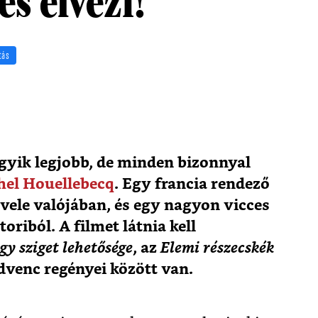
és élvezi!
tás
egyik legjobb, de minden bizonnyal
hel Houellebecq
. Egy francia rendező
t vele valójában, és egy nagyon vicces
oriból. A filmet látnia kell
gy sziget lehetősége
, az
Elemi részecskék
dvenc regényei között van.