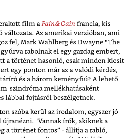
rakott film a
Pain&Gain
francia, kis
ó változata. Az amerikai verzióban, ami
goz fel, Mark Wahlberg és Dwayne “The
gyúrva rabolnak el egy gazdag embert,
tt a történet hasonló, csak minden kicsit
ert egy ponton már az a valódi kérdés,
ztáríró és a három keményfiú? A lehető
olm-szindróma mellékhatásaként
és lábbal fojtásról beszélgetnek.
on szóba kerül az irodalom, egyszer jó
 újranézni. "Vannak írók, akiknek a
a történet fontos” - állítja a rabló,