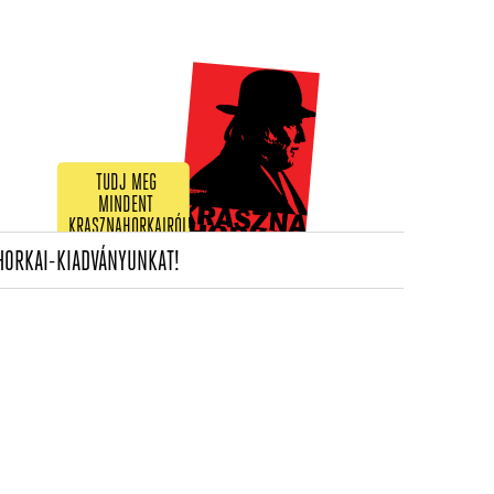
TUDJ MEG
MINDENT
KRASZNAHORKAIRÓL!
(CURRENT)
HORKAI-KIADVÁNYUNKAT!