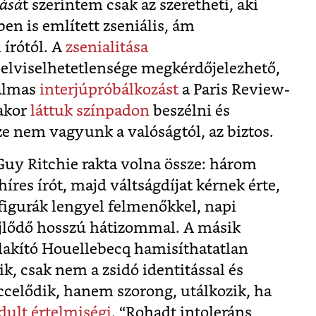
lásá
t szerintem csak az szeretheti, aki
en is említett zseniális, ám
 írótól. A
zsenialitása
z elviselhetetlensége megkérdőjelezhető,
galmas
interjúpróbálkozást
a Paris Review-
sakor
láttuk színpadon
beszélni és
ze nem vagyunk a valóságtól, az biztos.
Guy Ritchie rakta volna össze: három
íres írót, majd váltságdíjat kérnek érte,
 figurák lengyel felmenőkkel, napi
ejlődő hosszú hátizommal. A másik
lakító Houellebecq hamisíthatatlan
k, csak nem a zsidó identitással és
ccelődik, hanem szorong, utálkozik, ha
dult értelmiségi
. “Rohadt intoleráns