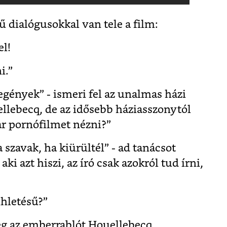
 dialógusokkal van tele a film:
el!
i.”
gények” - ismeri fel az unalmas házi
llebecq, de az idősebb háziasszonytól
kar pornófilmet nézni?”
 szavak, ha kiürültél” - ad tanácsot
i azt hiszi, az író csak azokról tud írni,
ihletésű?”
eg az emberrablót Houellebecq.