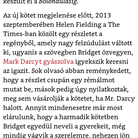
készült el a
Bolondulásig
.
Az új kötet megjelenése előtt, 2013
szeptemberében Helen Fielding a The
Times-ban közölt egy részletet a
regényből, amely nagy felzúdulást váltott
ki, ugyanis a szövegben Bridget özvegyen,
Mark Darcyt gyászolva
igyekszik keresni
az igazit. Sok olvasó abban reménykedett,
hogy a részlet csupán egy rémálmot
mutat be, mások pedig úgy nyilatkoztak,
meg sem vásárolják a kötetet, ha Mr. Darcy
halott. Annyit mindenesetre már most
elárulunk, hogy a harmadik kötetben
Bridget egyedül neveli a gyerekeit, még
mindig vágyik a szerelemre, nehezen jön