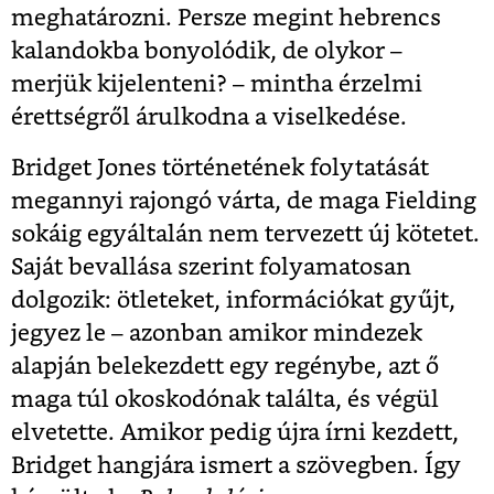
meghatározni. Persze megint hebrencs
kalandokba bonyolódik, de olykor –
merjük kijelenteni? – mintha érzelmi
érettségről árulkodna a viselkedése.
Bridget Jones történetének folytatását
megannyi rajongó várta, de maga Fielding
sokáig egyáltalán nem tervezett új kötetet.
Saját bevallása szerint folyamatosan
dolgozik: ötleteket, információkat gyűjt,
jegyez le – azonban amikor mindezek
alapján belekezdett egy regénybe, azt ő
maga túl okoskodónak találta, és végül
elvetette. Amikor pedig újra írni kezdett,
Bridget hangjára ismert a szövegben. Így