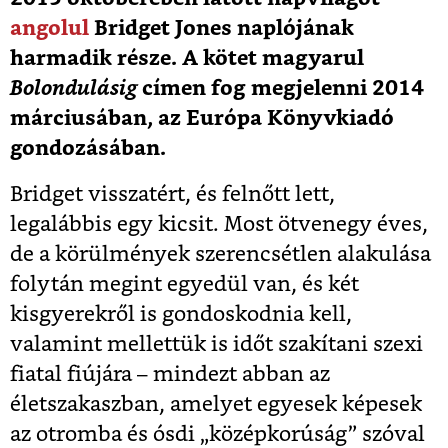
angolul
Bridget Jones naplójának
harmadik része. A kötet magyarul
Bolondulásig
címen fog megjelenni 2014
márciusában, az Európa Könyvkiadó
gondozásában.
Bridget visszatért, és felnőtt lett,
legalábbis egy kicsit. Most ötvenegy éves,
de a körülmények szerencsétlen alakulása
folytán megint egyedül van, és két
kisgyerekről is gondoskodnia kell,
valamint mellettük is időt szakítani szexi
fiatal fiújára – mindezt abban az
életszakaszban, amelyet egyesek képesek
az otromba és ósdi „középkorúság” szóval