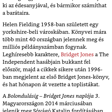
ki az édesanyjával, és bármikor számíthat
a barátaira.
Helen Fielding 1958-ban született egy
yorkshire-beli városkában. Könyvei mára
több mint 40 országban jelennek meg és
milliós példányszámban fogynak.
Leghíresebb karaktere,
Bridget Jones
a The
Independent hasábjain bukkant fel
először, majd a cikkek sikere után 1996-
ban megjelent az első Bridget Jones-könyv,
és hat hónapon át vezette a toplistákat.
A
Bolondulásig – Bridget Jones naplója 3.
Magyarországon 2014 márciusában
jelenik meg Sóvágó Katalin fordításában.