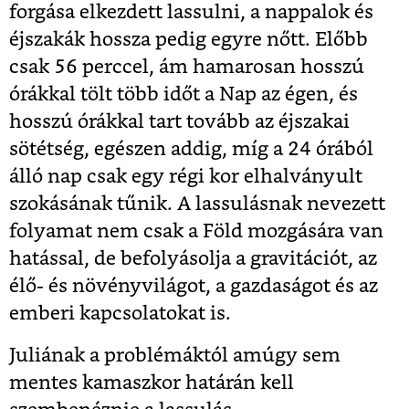
forgása elkezdett lassulni, a nappalok és
éjszakák hossza pedig egyre nőtt. Előbb
csak 56 perccel, ám hamarosan hosszú
órákkal tölt több időt a Nap az égen, és
hosszú órákkal tart tovább az éjszakai
sötétség, egészen addig, míg a 24 órából
álló nap csak egy régi kor elhalványult
szokásának tűnik. A lassulásnak nevezett
folyamat nem csak a Föld mozgására van
hatással, de befolyásolja a gravitációt, az
élő- és növényvilágot, a gazdaságot és az
emberi kapcsolatokat is.
Juliának a problémáktól amúgy sem
mentes kamaszkor határán kell