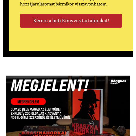
hozzájárulásomat bármikor visszavonhatom.