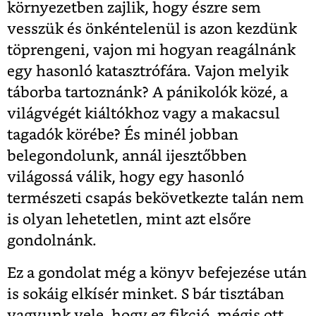
környezetben zajlik, hogy észre sem
vesszük és önkéntelenül is azon kezdünk
töprengeni, vajon mi hogyan reagálnánk
egy hasonló katasztrófára. Vajon melyik
táborba tartoznánk? A pánikolók közé, a
világvégét kiáltókhoz vagy a makacsul
tagadók körébe? És minél jobban
belegondolunk, annál ijesztőbben
világossá válik, hogy egy hasonló
természeti csapás bekövetkezte talán nem
is olyan lehetetlen, mint azt elsőre
gondolnánk.
Ez a gondolat még a könyv befejezése után
is sokáig elkísér minket. S bár tisztában
vagyunk vele, hogy ez fikció, mégis ott