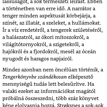
lassúságot, a sok természeti leírást. Ebben
a történetben van erre idő. A narrátor a
tenger minden aspektusát körbejárja, a
színét, az illatát, a szeleket, a hullámokat.
Ír a víz eredetéről, a tengerek születéséről,
a halászatról, az ókori mítoszokról, a
világítótornyokról, a szigetekről, a
hajókról és a fjordokról, mesél az óceán
nyugodt és haragos napjairól.
Mindez azonban nem öncélúan történik, a
Tengerkönyvbe szándékosan
elképesztő
mennyiségű tudás lett belesűrítve. Ha
valaki ezeket az információkat magától
próbálná összeszedni, több száz könyvet
kéne elolvasnia hozzá. Strøksnes a sok-sok