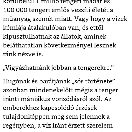
körülbelül 1 millió tengeri madár és
100 000 tengeri emlős veszíti életét a
műanyag szemét miatt. Vagy hogy a vizek
kémiája átalakulóban van, és ettől
kipusztulhatnak az állatok, aminek
beláthatatlan következményei lesznek
ránk nézve is.
„Vigyázhatnánk jobban a tengerekre.”
Hugónak és barátjának „sós története”
azonban mindenekelőtt mégis a tenger
iránti mániákus vonzódásról szól. Az
emberekhez kapcsolódó érzések
tulajdonképpen meg sem jelennek a
regényben, a víz iránt érzett szerelem