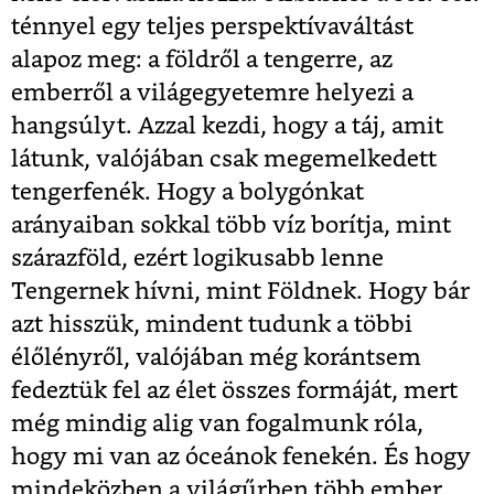
ténnyel egy teljes perspektívaváltást
alapoz meg: a földről a tengerre, az
emberről a világegyetemre helyezi a
hangsúlyt. Azzal kezdi, hogy a táj, amit
látunk, valójában csak megemelkedett
tengerfenék. Hogy a bolygónkat
arányaiban sokkal több víz borítja, mint
szárazföld, ezért logikusabb lenne
Tengernek hívni, mint Földnek. Hogy bár
azt hisszük, mindent tudunk a többi
élőlényről, valójában még korántsem
fedeztük fel az élet összes formáját, mert
még mindig alig van fogalmunk róla,
hogy mi van az óceánok fenekén. És hogy
mindeközben a világűrben több ember