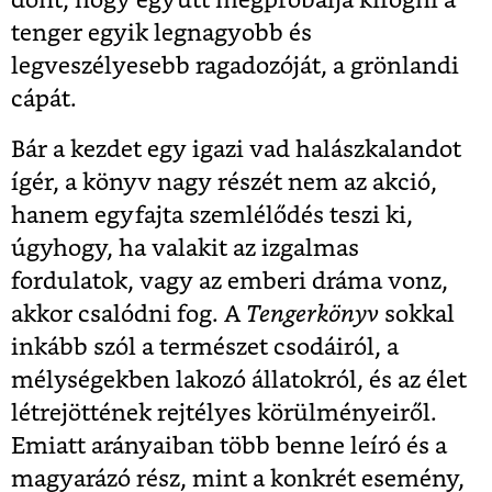
dönt, hogy együtt megpróbálja kifogni a
tenger egyik legnagyobb és
legveszélyesebb ragadozóját, a grönlandi
cápát.
Bár a kezdet egy igazi vad halászkalandot
ígér, a könyv nagy részét nem az akció,
hanem egyfajta szemlélődés teszi ki,
úgyhogy, ha valakit az izgalmas
fordulatok, vagy az emberi dráma vonz,
akkor csalódni fog. A
Tengerkönyv
sokkal
inkább szól a természet csodáiról, a
mélységekben lakozó állatokról, és az élet
létrejöttének rejtélyes körülményeiről.
Emiatt arányaiban több benne leíró és a
magyarázó rész, mint a konkrét esemény,