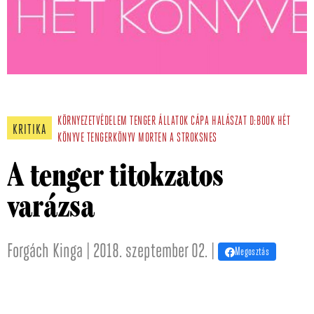
KÖRNYEZETVÉDELEM
TENGER
ÁLLATOK
CÁPA
HALÁSZAT
D:BOOK
HÉT
KRITIKA
KÖNYVE
TENGERKÖNYV
MORTEN A STROKSNES
A tenger titokzatos
varázsa
Forgách Kinga | 2018. szeptember 02. |
Megosztás