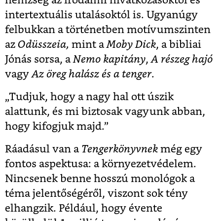
hemzseg az irodalmi hivatkozásoktól és
intertextuális utalásoktól is. Ugyanúgy
felbukkan a történetben motívumszinten
az
Odüsszeia,
mint a
Moby Dick
, a bibliai
Jónás sorsa, a
Nemo kapitány
,
A részeg hajó
vagy
Az öreg halász és a tenger
.
„Tudjuk, hogy a nagy hal ott úszik
alattunk, és mi biztosak vagyunk abban,
hogy kifogjuk majd.”
Ráadásul van a
Tengerkönyvnek
még egy
fontos aspektusa: a környezetvédelem.
Nincsenek benne hosszú monológok a
téma jelentőségéről, viszont sok tény
elhangzik. Például, hogy évente