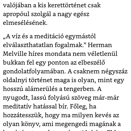
valójában a kis kerettörténet csak
apropóul szolgál a nagy egész
elmesélésének.
„A víz és a meditáció egymástól
elválaszthatatlan fogalmak.” Herman
Melville híres mondata nem véletlenül
bukkan fel egy ponton az elbeszélő
gondolatfolyamában. A csaknem négyszáz
oldalnyi történet maga is olyan, mint egy
hosszú alámerülés a tengerben. A
nyugodt, lassú folyású szöveg már-már
meditatív hatással bír. Főleg, ha
hozzátesszük, hogy ma milyen kevés az
olyan könyv, ami megengedi magának a