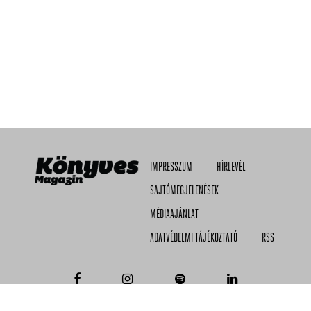
IMPRESSZUM
HÍRLEVÉL
SAJTÓMEGJELENÉSEK
MÉDIAAJÁNLAT
ADATVÉDELMI TÁJÉKOZTATÓ
RSS