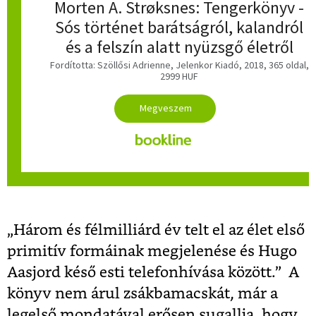
Morten A. Strøksnes: Tengerkönyv -
Sós történet barátságról, kalandról
és a felszín alatt nyüzsgő életről
Fordította: Szöllősi Adrienne, Jelenkor Kiadó, 2018, 365 oldal,
2999 HUF
„Három és félmilliárd év telt el az élet első
primitív formáinak megjelenése és Hugo
Aasjord késő esti telefonhívása között.” A
könyv nem árul zsákbamacskát, már a
legelső mondatával erősen sugallja, hogy