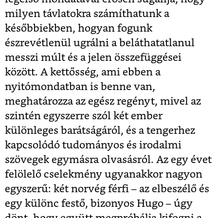
milyen távlatokra számíthatunk a
későbbiekben, hogyan fogunk
észrevétlenül ugrálni a beláthatatlanul
messzi múlt és a jelen összefüggései
között. A kettősség, ami ebben a
nyitómondatban is benne van,
meghatározza az egész regényt, mivel az
szintén egyszerre szól két ember
különleges barátságáról, és a tengerhez
kapcsolódó tudományos és irodalmi
szövegek egymásra olvasásról. Az egy évet
felölelő cselekmény ugyanakkor nagyon
egyszerű: két norvég férfi – az elbeszélő és
egy különc festő, bizonyos Hugo – úgy