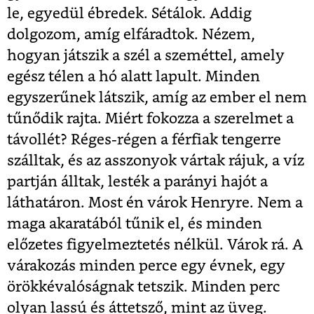
le, egyedül ébredek. Sétálok. Addig
dolgozom, amíg elfáradtok. Nézem,
hogyan játszik a szél a szeméttel, amely
egész télen a hó alatt lapult. Minden
egyszerűnek látszik, amíg az ember el nem
tűnődik rajta. Miért fokozza a szerelmet a
távollét? Réges-régen a férfiak tengerre
szálltak, és az asszonyok vártak rájuk, a víz
partján álltak, lesték a parányi hajót a
láthatáron. Most én várok Henryre. Nem a
maga akaratából tűnik el, és minden
előzetes figyelmeztetés nélkül. Várok rá. A
várakozás minden perce egy évnek, egy
örökkévalóságnak tetszik. Minden perc
olyan lassú és áttetsző, mint az üveg.