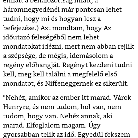
emiatt a behálózottság miatt, a
háromnegyedénél már pontosan lehet
tudni, hogy mi és hogyan lesz a
befejezése.) Azt mondtam, hogy Az
időutazó feleségéből nem lehet
mondatokat idézni, mert nem abban rejlik
a szépsége, de mégis, idemásolom a
regény előhangját. Regényt kezdeni tudni
kell, meg kell találni a megfelelő első
mondatot, és Niffeneggernek ez sikerült.
"Nehéz, amikor az ember itt marad. Várok
Henryre, és nem tudom, hol van, nem
tudom, hogy van. Nehéz annak, aki
marad. Elfoglalom magam. Úgy
gyorsabban telik az idő. Egyedül fekszem