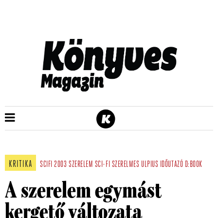
KRITIKA
SCIFI
2003
SZERELEM
SCI-FI
SZERELMES
ULPIUS
IDŐUTAZÓ
D:BOOK
A szerelem egymást
kergető változata