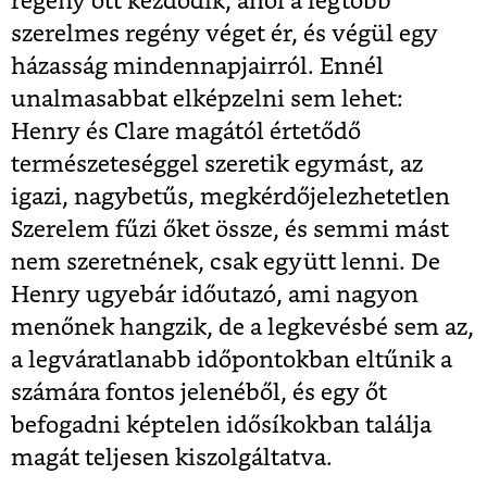
regény ott kezdődik, ahol a legtöbb
szerelmes regény véget ér, és végül egy
házasság mindennapjairról. Ennél
unalmasabbat elképzelni sem lehet:
Henry és Clare magától értetődő
természeteséggel szeretik egymást, az
igazi, nagybetűs, megkérdőjelezhetetlen
Szerelem fűzi őket össze, és semmi mást
nem szeretnének, csak együtt lenni. De
Henry ugyebár időutazó, ami nagyon
menőnek hangzik, de a legkevésbé sem az,
a legváratlanabb időpontokban eltűnik a
számára fontos jelenéből, és egy őt
befogadni képtelen idősíkokban találja
magát teljesen kiszolgáltatva.