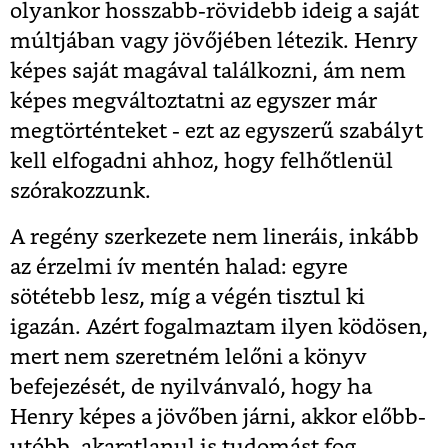
olyankor hosszabb-rövidebb ideig a saját
múltjában vagy jövőjében létezik. Henry
képes saját magával találkozni, ám nem
képes megváltoztatni az egyszer már
megtörténteket - ezt az egyszerű szabályt
kell elfogadni ahhoz, hogy felhőtlenül
szórakozzunk.
A regény szerkezete nem lineráis, inkább
az érzelmi ív mentén halad: egyre
sötétebb lesz, míg a végén tisztul ki
igazán. Azért fogalmaztam ilyen ködösen,
mert nem szeretném lelőni a könyv
befejezését, de nyilvánvaló, hogy ha
Henry képes a jövőben járni, akkor előbb-
utóbb, akaratlanul is tudomást fog