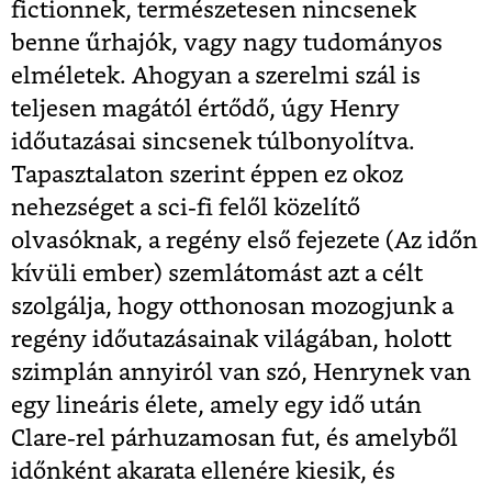
fictionnek, természetesen nincsenek
benne űrhajók, vagy nagy tudományos
elméletek. Ahogyan a szerelmi szál is
teljesen magától értődő, úgy Henry
időutazásai sincsenek túlbonyolítva.
Tapasztalaton szerint éppen ez okoz
nehezséget a sci-fi felől közelítő
olvasóknak, a regény első fejezete (Az időn
kívüli ember) szemlátomást azt a célt
szolgálja, hogy otthonosan mozogjunk a
regény időutazásainak világában, holott
szimplán annyiról van szó, Henrynek van
egy lineáris élete, amely egy idő után
Clare-rel párhuzamosan fut, és amelyből
időnként akarata ellenére kiesik, és