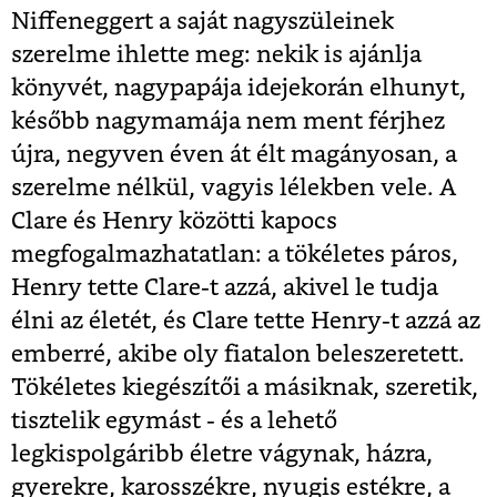
Niffeneggert a saját nagyszüleinek
szerelme ihlette meg: nekik is ajánlja
könyvét, nagypapája idejekorán elhunyt,
később nagymamája nem ment férjhez
újra, negyven éven át élt magányosan, a
szerelme nélkül, vagyis lélekben vele. A
Clare és Henry közötti kapocs
megfogalmazhatatlan: a tökéletes páros,
Henry tette Clare-t azzá, akivel le tudja
élni az életét, és Clare tette Henry-t azzá az
emberré, akibe oly fiatalon beleszeretett.
Tökéletes kiegészítői a másiknak, szeretik,
tisztelik egymást - és a lehető
legkispolgáribb életre vágynak, házra,
gyerekre, karosszékre, nyugis estékre, a