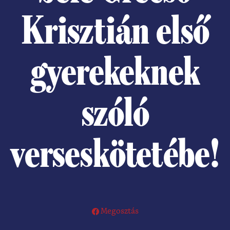
Krisztián első
gyerekeknek
szóló
verseskötetébe!
Megosztás