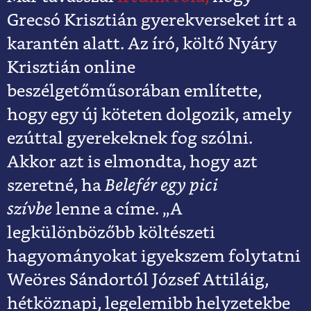
Grecsó Krisztián gyerekverseket írt a
karantén alatt. Az író, költő Nyáry
Krisztián online
beszélgetőműsorában említette,
hogy egy új köteten dolgozik, amely
ezúttal gyerekeknek fog szólni.
Akkor azt is elmondta, hogy azt
szeretné, ha
Belefér egy pici
szívbe
lenne a címe. „A
legkülönbözőbb költészeti
hagyományokat igyekszem folytatni
Weöres Sándortól József Attiláig,
hétköznapi, legelemibb helyzetekbe