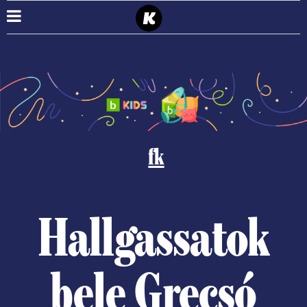
fk
Hallgassatok
bele Grecsó