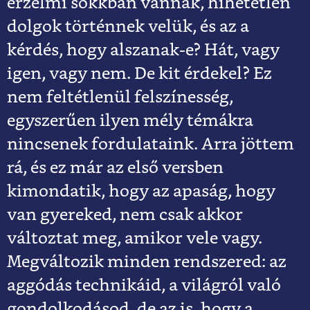
érzelmi sokkban vannak, hihetetlen
dolgok történnek velük, és az a
kérdés, hogy alszanak-e? Hát, vagy
igen, vagy nem. De kit érdekel? Ez
nem feltétlenül felszínesség,
egyszerűen ilyen mély témákra
nincsenek fordulataink. Arra jöttem
rá, és ez már az első versben
kimondatik, hogy az apaság, hogy
van gyereked, nem csak akkor
változtat meg, amikor vele vagy.
Megváltozik minden rendszered: az
aggódás technikáid, a világról való
gondolkodásod, de az is, hogy a