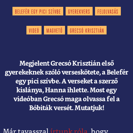
BELEFÉR EGY PICI SZÍVBE
GYEREKVERS
FELOLVASÁS
VIDEÓ
MAGVETŐ
GRECSÓ KRISZTIÁN
Megjelent Grecsó Krisztián első
gyerekeknek szóló verseskötete, a Belefér
egy pici szívbe. A verseket a szerző
kislánya, Hanna ihlette. Most egy
videóban Grecsó maga olvassa fel a
Bóbiták versét. Mutatjuk!
Már t
avasszal
írtunk róla,
hogy