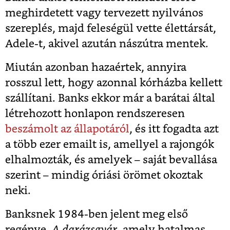
meghirdetett vagy tervezett nyilvános
szereplés, majd feleségül vette élettársát,
Adele-t, akivel azután nászútra mentek.
Miután azonban hazaértek, annyira
rosszul lett, hogy azonnal kórházba kellett
szállítani. Banks ekkor már a barátai által
létrehozott honlapon rendszeresen
beszámolt az állapotáról
, és itt fogadta azt
a több ezer emailt is, amellyel a rajongók
elhalmozták, és amelyek – saját bevallása
szerint – mindig óriási örömet okoztak
neki.
Banksnek 1984-ben jelent meg első
regénye,
A darázsgyár
, amely hatalmas