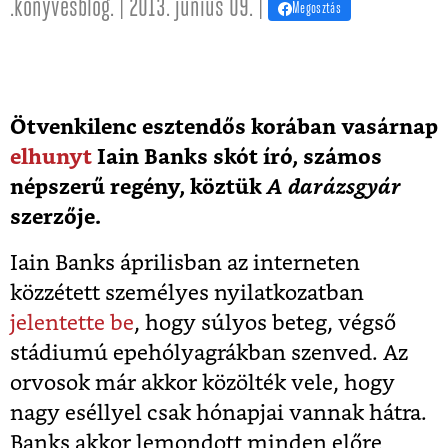
.konyvesblog. | 2013. június 09. |
Megosztás
Ötvenkilenc esztendős korában vasárnap
elhunyt
Iain Banks skót író, számos
népszerű regény, köztük
A darázsgyár
szerzője.
Iain Banks áprilisban az interneten
közzétett személyes nyilatkozatban
jelentette be
, hogy súlyos beteg, végső
stádiumú epehólyagrákban szenved. Az
orvosok már akkor közölték vele, hogy
nagy eséllyel csak hónapjai vannak hátra.
Banks akkor lemondott minden előre