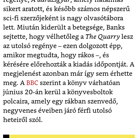
sikert aratott, és később számos népszerű
sci-fi szerzőjeként is nagy olvasótábora
lett. Miután kiderült a betegsége, Banks
sejtette, hogy vélhetőleg a
The Quarry
lesz
az utolsó regénye – ezen dolgozott épp,
amikor megtudta, hogy rákos –, és
kérésére előrehozták a kiadás időpontját. A
megjelenést azonban már így sem érhette
meg. A
BBC
szerint a könyv várhatóan
június 20-án kerül a könyvesboltok
polcaira, amely egy rákban szenvedő,
negyvenes éveiben járó férfi utolsó
heteiről szól.