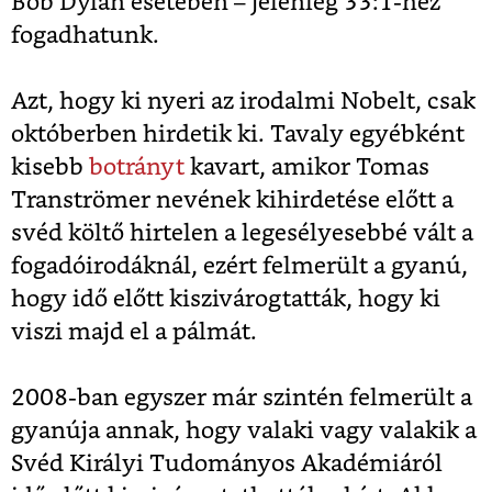
Bob Dylan esetében – jelenleg 33:1-hez
fogadhatunk.
Azt, hogy ki nyeri az irodalmi Nobelt, csak
októberben hirdetik ki. Tavaly egyébként
kisebb
botrányt
kavart, amikor Tomas
Tranströmer nevének kihirdetése előtt a
svéd költő hirtelen a legesélyesebbé vált a
fogadóirodáknál, ezért felmerült a gyanú,
hogy idő előtt kiszivárogtatták, hogy ki
viszi majd el a pálmát.
2008-ban egyszer már szintén felmerült a
gyanúja annak, hogy valaki vagy valakik a
Svéd Királyi Tudományos Akadémiáról