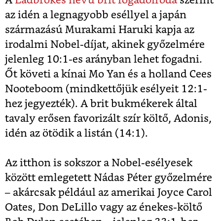
A
Ladbrokes nevű brit fogadóiroda
szerint
az idén a legnagyobb eséllyel a japán
származású Murakami Haruki kapja az
irodalmi Nobel-díjat, akinek győzelmére
jelenleg 10:1-es arányban lehet fogadni.
Őt követi a kínai Mo Yan és a holland Cees
Nooteboom (mindkettőjük esélyeit 12:1-
hez jegyezték). A brit bukmékerek által
tavaly erősen favorizált szír költő, Adonis,
idén az ötödik a listán (14:1).
Az itthon is sokszor a Nobel-esélyesek
között emlegetett Nádas Péter győzelmére
– akárcsak például az amerikai Joyce Carol
Oates, Don DeLillo vagy az énekes-költő