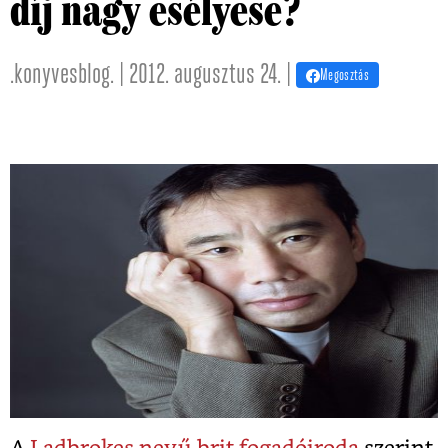
díj nagy esélyese?
.konyvesblog. | 2012. augusztus 24. |
Megosztás