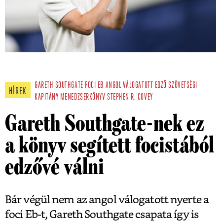
GARETH SOUTHGATE
FOCI EB
ANGOL VÁLOGATOTT
EDZŐ
SZÖVETSÉGI
HÍREK
KAPITÁNY
MENEDZSERKÖNYV
STEPHEN R. COVEY
Gareth Southgate-nek ez
a könyv segített focistából
edzővé válni
Bár végül nem az angol válogatott nyerte a
foci Eb-t, Gareth Southgate csapata így is