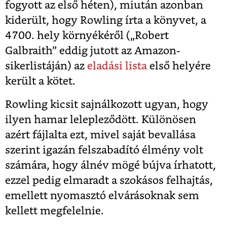
fogyott az első héten), miután azonban
kiderült, hogy Rowling írta a könyvet, a
4700. hely környékéről („Robert
Galbraith” eddig jutott az Amazon-
sikerlistáján) az
eladási lista
első helyére
került a kötet.
Rowling kicsit sajnálkozott ugyan, hogy
ilyen hamar lelepleződött. Különösen
azért fájlalta ezt, mivel saját bevallása
szerint igazán felszabadító élmény volt
számára, hogy álnév mögé bújva írhatott,
ezzel pedig elmaradt a szokásos felhajtás,
emellett nyomasztó elvárásoknak sem
kellett megfelelnie.