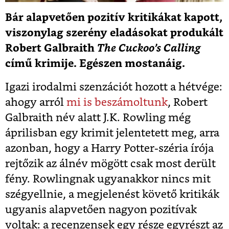
Bár alapvetően pozitív kritikákat kapott,
viszonylag szerény eladásokat produkált
Robert Galbraith
The Cuckoo’s Calling
című krimije. Egészen mostanáig.
Igazi irodalmi szenzációt hozott a hétvége:
ahogy arról
mi is beszámoltunk
, Robert
Galbraith név alatt J.K. Rowling még
áprilisban egy krimit jelentetett meg, arra
azonban, hogy a Harry Potter-széria írója
rejtőzik az álnév mögött csak most derült
fény. Rowlingnak ugyanakkor nincs mit
szégyellnie, a megjelenést követő kritikák
ugyanis alapvetően nagyon pozitívak
voltak: a recenzensek egy része egyrészt az