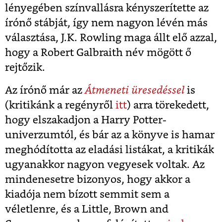
lényegében színvallásra kényszerítette az
írónő stábját, így nem nagyon lévén más
választása, J.K. Rowling maga állt elő azzal,
hogy a Robert Galbraith név mögött ő
rejtőzik.
Az írónő már az
Átmeneti üresedéssel
is
(kritikánk a regényről
itt
) arra törekedett,
hogy elszakadjon a Harry Potter-
univerzumtól, és bár az a könyve is hamar
meghódította az eladási listákat, a kritikák
ugyanakkor nagyon vegyesek voltak. Az
mindenesetre bizonyos, hogy akkor a
kiadója nem bízott semmit sem a
véletlenre, és a Little, Brown and