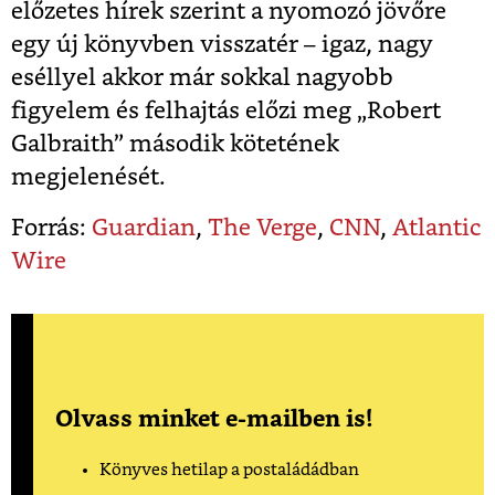
előzetes hírek szerint a nyomozó jövőre
egy új könyvben visszatér – igaz, nagy
eséllyel akkor már sokkal nagyobb
figyelem és felhajtás előzi meg „Robert
Galbraith” második kötetének
megjelenését.
Forrás:
Guardian
,
The Verge
,
CNN
,
Atlantic
Wire
Olvass minket e-mailben is!
Könyves hetilap a postaládádban