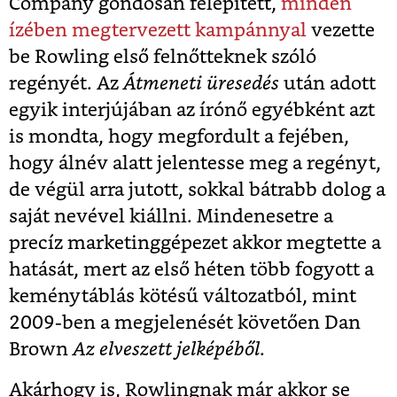
Company gondosan felépített,
minden
ízében megtervezett kampánnyal
vezette
be Rowling első felnőtteknek szóló
regényét. Az
Átmeneti üresedés
után adott
egyik interjújában az írónő egyébként azt
is mondta, hogy megfordult a fejében,
hogy álnév alatt jelentesse meg a regényt,
de végül arra jutott, sokkal bátrabb dolog a
saját nevével kiállni. Mindenesetre a
precíz marketinggépezet akkor megtette a
hatását, mert az első héten több fogyott a
keménytáblás kötésű változatból, mint
2009-ben a megjelenését követően Dan
Brown
Az elveszett jelképéből
.
Akárhogy is, Rowlingnak már akkor se