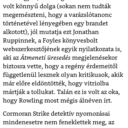
volt könnyű dolga (sokan nem tudták
megemészteni, hogy a varázslótanonc
történetével lényegében egy brandet
alkotott), jól mutatja ezt Jonathan
Ruppinnek, a Foyles könyvesbolt
webszerkesztőjének egyik nyilatkozata is,
aki az
Átmeneti üresedés
megjelenésekor
biztosra vette, hogy a regény érdemeitől
függetlenül lesznek olyan kritikusok, akik
már előre eldöntötték, hogy vitriolba
mártják a tollukat. Talán ez is volt az oka,
hogy Rowling most mégis álnéven írt.
Cormoran Strike detektív nyomozásai
mindenesetre nem feneklettek meg, az