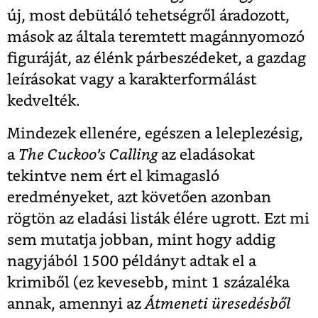
új, most debütáló tehetségről áradozott,
mások az általa teremtett magánnyomozó
figuráját, az élénk párbeszédeket, a gazdag
leírásokat vagy a karakterformálást
kedvelték.
Mindezek ellenére, egészen a leleplezésig,
a
The Cuckoo’s Calling
az eladásokat
tekintve nem ért el kimagasló
eredményeket, azt követően azonban
rögtön az eladási listák élére ugrott. Ezt mi
sem mutatja jobban, mint hogy addig
nagyjából 1500 példányt adtak el a
krimiből (ez kevesebb, mint 1 százaléka
annak, amennyi az
Átmeneti üresedésből