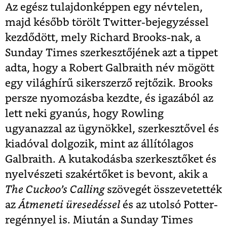
Az egész tulajdonképpen egy névtelen,
majd később törölt Twitter-bejegyzéssel
kezdődött, mely Richard Brooks-nak, a
Sunday Times szerkesztőjének azt a tippet
adta, hogy a Robert Galbraith név mögött
egy világhírű sikerszerző rejtőzik. Brooks
persze nyomozásba kezdte, és igazából az
lett neki gyanús, hogy Rowling
ugyanazzal az ügynökkel, szerkesztővel és
kiadóval dolgozik, mint az állítólagos
Galbraith. A kutakodásba szerkesztőket és
nyelvészeti szakértőket is bevont, akik a
The Cuckoo’s Calling
szövegét összevetették
az
Átmeneti üresedéssel
és az utolsó Potter-
regénnyel is. Miután a Sunday Times