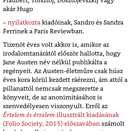
Flaubert, Tolsztoj, Dosztojevszkij vagy
akár Hugo
–
nyilatkozta
kiadóinak, Sandro és Sandra
Ferrinek a Paris Reviewban.
Tizenöt éves volt akkor is, amikor az
irodalomtanárától először hallotta, hogy
Jane Austen név nélkül publikálta a
regényeit. Az Austen-életműre csak húsz
éves kora körül kezdett ráérezni, ám attól a
pillanattól nemcsak megszerette a
könyveit, de az anonimitásához is
szenvedélyesen viszonyult. Erről az
Értelem és érzelem
illusztrált kiadásának
(Folio Society, 2015) előszavában
számolt