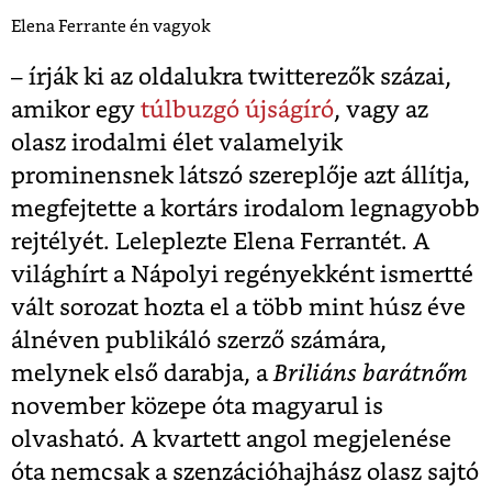
Elena Ferrante én vagyok
– írják ki az oldalukra twitterezők százai,
amikor egy
túlbuzgó újságíró
, vagy az
olasz irodalmi élet valamelyik
prominensnek látszó szereplője azt állítja,
megfejtette a kortárs irodalom legnagyobb
rejtélyét. Leleplezte Elena Ferrantét. A
világhírt a Nápolyi regényekként ismertté
vált sorozat hozta el a több mint húsz éve
álnéven publikáló szerző számára,
melynek első darabja, a
Briliáns barátnőm
november közepe óta magyarul is
olvasható. A kvartett angol megjelenése
óta nemcsak a szenzációhajhász olasz sajtó