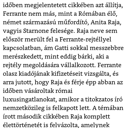
időben megjelentetett cikkében azt állítja,
Ferrante nem más, mint a Rómában élő,
német származású műfordító, Anita Raja,
vagyis Starnone felesége. Raja neve sem
először merült fel a Ferrante-rejtéllyel
kapcsolatban, ám Gatti sokkal messzebbre
merészkedett, mint eddig bárki, aki a
rejtély megoldására vállalkozott. Ferrante
olasz kiadójának kifizetéseit vizsgálta, és
arra jutott, hogy Raja és férje épp abban az
időben vásároltak római
luxusingatlanokat, amikor a titokzatos író
nemzetközileg is felkapott lett. A témában
írott második cikkében Raja komplett
élettörténetét is felvázolta, amelynek