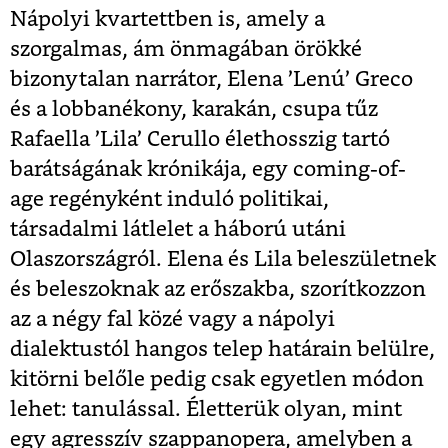
Nápolyi kvartettben is, amely a
szorgalmas, ám önmagában örökké
bizonytalan narrátor, Elena ’Lenú’ Greco
és a lobbanékony, karakán, csupa tűz
Rafaella ’Lila’ Cerullo élethosszig tartó
barátságának krónikája, egy coming-of-
age regényként induló politikai,
társadalmi látlelet a háború utáni
Olaszországról. Elena és Lila beleszületnek
és beleszoknak az erőszakba, szorítkozzon
az a négy fal közé vagy a nápolyi
dialektustól hangos telep határain belülre,
kitörni belőle pedig csak egyetlen módon
lehet: tanulással. Életterük olyan, mint
egy agresszív szappanopera, amelyben a