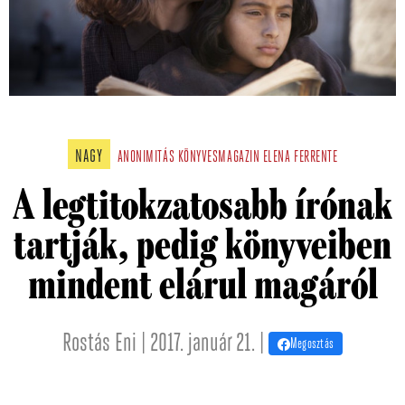
NAGY
ANONIMITÁS
KÖNYVESMAGAZIN
ELENA FERRENTE
A legtitokzatosabb írónak
tartják, pedig könyveiben
mindent elárul magáról
Rostás Eni | 2017. január 21. |
Megosztás