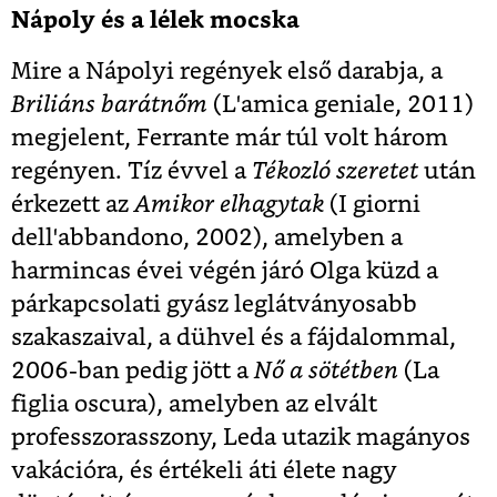
Nápoly és a lélek mocska
Mire a Nápolyi regények első darabja, a
Briliáns barátnőm
(L'amica geniale, 2011)
megjelent, Ferrante már túl volt három
regényen. Tíz évvel a
Tékozló szeretet
után
érkezett az
Amikor elhagytak
(I giorni
dell'abbandono, 2002), amelyben a
harmincas évei végén járó Olga küzd a
párkapcsolati gyász leglátványosabb
szakaszaival, a dühvel és a fájdalommal,
2006-ban pedig jött a
Nő a sötétben
(La
figlia oscura), amelyben az elvált
professzorasszony, Leda utazik magányos
vakációra, és értékeli áti élete nagy