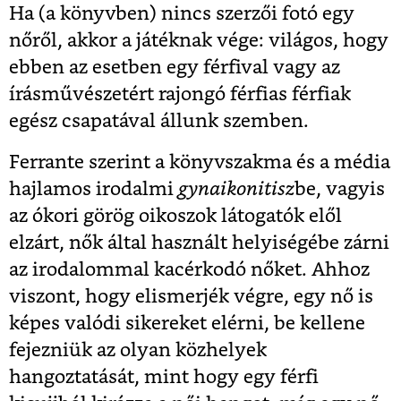
Ha (a könyvben) nincs szerzői fotó egy
nőről, akkor a játéknak vége: világos, hogy
ebben az esetben egy férfival vagy az
írásművészetért rajongó férfias férfiak
egész csapatával állunk szemben.
Ferrante szerint a könyvszakma és a média
hajlamos irodalmi
gynaikonitisz
be, vagyis
az ókori görög oikoszok látogatók elől
elzárt, nők által használt helyiségébe zárni
az irodalommal kacérkodó nőket. Ahhoz
viszont, hogy elismerjék végre, egy nő is
képes valódi sikereket elérni, be kellene
fejezniük az olyan közhelyek
hangoztatását, mint hogy egy férfi