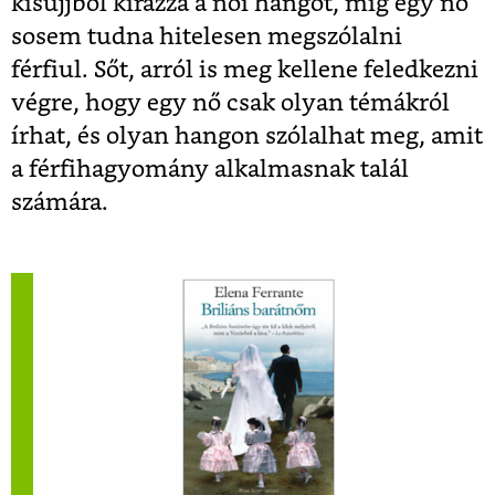
kisujjból kirázza a női hangot, míg egy nő
sosem tudna hitelesen megszólalni
férfiul. Sőt, arról is meg kellene feledkezni
végre, hogy egy nő csak olyan témákról
írhat, és olyan hangon szólalhat meg, amit
a férfihagyomány alkalmasnak talál
számára.