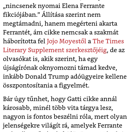
„nincsenek nyomai Elena Ferrante
fikciójában.” Állítása szerint nem
megtámadni, hanem megérteni akarta
Ferrantét, ám cikke nemcsak a szakmát
háborította fel
Jojo Moyestől
a
The Times
Literary Supplement szerkesztőjéig
, de az
olvasókat is, akik szerint, ha egy
újságírónak oknyomozni támad kedve,
inkább Donald Trump adóügyeire kellene
összpontosítania a figyelmét.
Bár úgy tűnhet, hogy Gatti cikke annál
károsabb, minél több vita tárgya lesz,
nagyon is fontos beszélni róla, mert olyan
jelenségekre világít rá, amelyek Ferrante