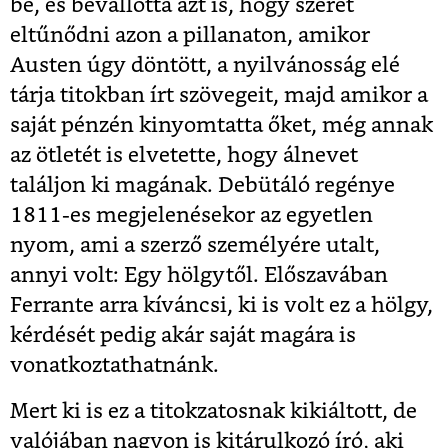
be, és bevallotta azt is, hogy szeret
eltűnődni azon a pillanaton, amikor
Austen úgy döntött, a nyilvánosság elé
tárja titokban írt szövegeit, majd amikor a
saját pénzén kinyomtatta őket, még annak
az ötletét is elvetette, hogy álnevet
találjon ki magának. Debütáló regénye
1811-es megjelenésekor az egyetlen
nyom, ami a szerző személyére utalt,
annyi volt: Egy hölgytől. Előszavában
Ferrante arra kíváncsi, ki is volt ez a hölgy,
kérdését pedig akár saját magára is
vonatkoztathatnánk.
Mert ki is ez a titokzatosnak kikiáltott, de
valójában nagyon is kitárulkozó író, aki