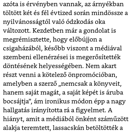
azóta is érvényben vannak, az árnyékban
töltött két és fél évtized során mindössze a
nyilvánosságtól való ódzkodás oka
változott. Kezdetben már a gondolat is
megrémisztette, hogy előbújjon a
csigaházából, később viszont a médiával
szembeni ellenérzései is megerősítették
döntésének helyességében. Nem akart
részt venni a kötelező önpromócióban,
amelyben a szerző „nemcsak a könyveit,
hanem saját magát, a saját képét is áruba
bocsájtja”, ám ironikus módon épp a nagy
hallgatás irányította rá a figyelmet. A
hiányt, amit a médiából önként száműzött
alakja teremtett, lassacskán betöltötték a