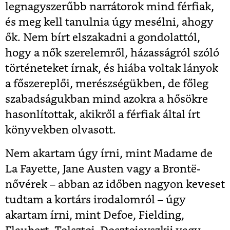
legnagyszerűbb narrátorok mind férfiak,
és meg kell tanulnia úgy mesélni, ahogy
ők. Nem bírt elszakadni a gondolattól,
hogy a nők szerelemről, házasságról szóló
történeteket írnak, és hiába voltak lányok
a főszereplői, merészségükben, de főleg
szabadságukban mind azokra a hősökre
hasonlítottak, akikről a férfiak által írt
könyvekben olvasott.
Nem akartam úgy írni, mint Madame de
La Fayette, Jane Austen vagy a Brontë-
nővérek – abban az időben nagyon keveset
tudtam a kortárs irodalomról – úgy
akartam írni, mint Defoe, Fielding,