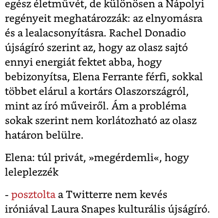
egész életművét, de különösen a Nápolyi
regényeit meghatározzák: az elnyomásra
és a lealacsonyításra. Rachel Donadio
újságíró szerint az, hogy az olasz sajtó
ennyi energiát fektet abba, hogy
bebizonyítsa, Elena Ferrante férfi, sokkal
többet elárul a kortárs Olaszországról,
mint az író műveiről. Ám a probléma
sokak szerint nem korlátozható az olasz
határon belülre.
Elena: túl privát, »megérdemli«, hogy
leleplezzék
-
posztolta
a Twitterre nem kevés
iróniával Laura Snapes kulturális újságíró.