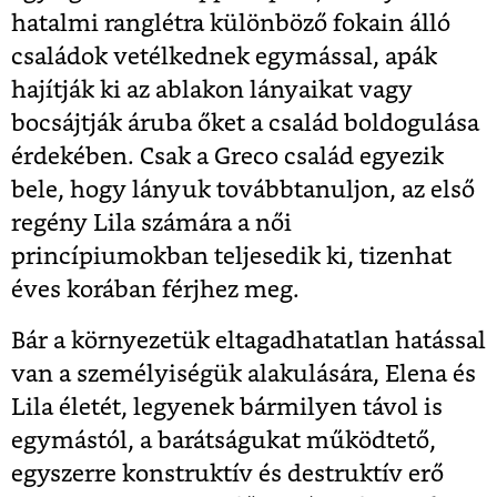
hatalmi ranglétra különböző fokain álló
családok vetélkednek egymással, apák
hajítják ki az ablakon lányaikat vagy
bocsájtják áruba őket a család boldogulása
érdekében. Csak a Greco család egyezik
bele, hogy lányuk továbbtanuljon, az első
regény Lila számára a női
princípiumokban teljesedik ki, tizenhat
éves korában férjhez meg.
Bár a környezetük eltagadhatatlan hatással
van a személyiségük alakulására, Elena és
Lila életét, legyenek bármilyen távol is
egymástól, a barátságukat működtető,
egyszerre konstruktív és destruktív erő