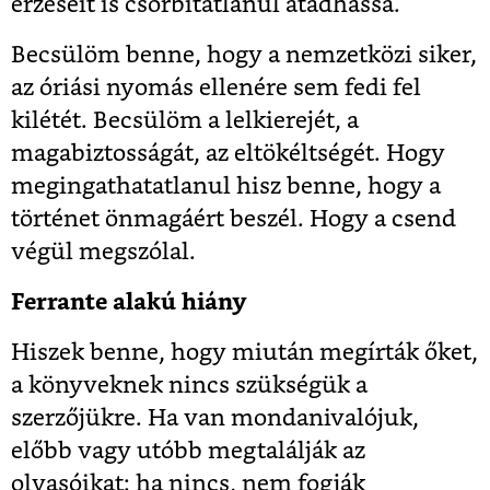
érzéseit is csorbítatlanul átadhassa.
Becsülöm benne, hogy a nemzetközi siker,
az óriási nyomás ellenére sem fedi fel
kilétét. Becsülöm a lelkierejét, a
magabiztosságát, az eltökéltségét. Hogy
megingathatatlanul hisz benne, hogy a
történet önmagáért beszél. Hogy a csend
végül megszólal.
Ferrante alakú hiány
Hiszek benne, hogy miután megírták őket,
a könyveknek nincs szükségük a
szerzőjükre. Ha van mondanivalójuk,
előbb vagy utóbb megtalálják az
olvasóikat: ha nincs, nem fogják