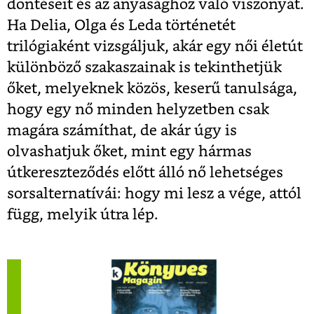
döntéseit és az anyasághoz való viszonyát.
Ha Delia, Olga és Leda történetét
trilógiaként vizsgáljuk, akár egy női életút
különböző szakaszainak is tekinthetjük
őket, melyeknek közös, keserű tanulsága,
hogy egy nő minden helyzetben csak
magára számíthat, de akár úgy is
olvashatjuk őket, mint egy hármas
útkereszteződés előtt álló nő lehetséges
sorsalternatívái: hogy mi lesz a vége, attól
függ, melyik útra lép.