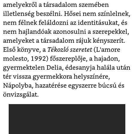
amelyekről a társadalom szemében
illetlenség beszélni. Hősei nem színlelnek,
nem félnek feláldozni az identitásukat, és
nem hajlandóak azonosulni a szerepekkel,
amelyeket a társadalom rájuk kényszerít.
Első könyve, a
Tékozló szeretet
(L'amore
molesto, 1992) főszereplője, a hajadon,
gyermektelen Delia, édesanyja halála után
tér vissza gyermekkora helyszínére,
Nápolyba, hazatérése egyszerre búcsú és
önvizsgálat.