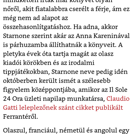
mindketten írtak már könyvet olyan
nőről, akit fiatalabbra cserélt a férje, ám ez
még nem ad alapot az
összehasonlítgatáshoz. Ha adna, akkor
Starnone szerint akár az Anna Kareninával
is párhuzamba állíthatnák a könyveit. A
pletyka évek óta tartja magát az olasz
kiadói körökben és az irodalmi
tippjátékokban, Starnone neve pedig idén
októberben került ismét a szélesebb
figyelem középpontjába, amikor az Il Sole
24 Ora üzleti napilap munkatársa,
Claudio
Gatti leleplezőnek szánt cikket publikált
Ferrantéről.
Olaszul, franciául, németül és angolul egy