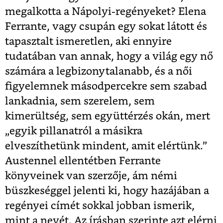
megalkotta a Nápolyi-regényeket? Elena
Ferrante, vagy csupán egy sokat látott és
tapasztalt ismeretlen, aki ennyire
tudatában van annak, hogy a világ egy nő
számára a legbizonytalanabb, és a női
figyelemnek másodpercekre sem szabad
lankadnia, sem szerelem, sem
kimerültség, sem együttérzés okán, mert
„egyik pillanatról a másikra
elveszíthetünk mindent, amit elértünk.”
Austennel ellentétben Ferrante
könyveinek van szerzője, ám némi
büszkeséggel jelenti ki, hogy hazájában a
regényei címét sokkal jobban ismerik,
mint a nevét. Az írásban szerinte azt elérni