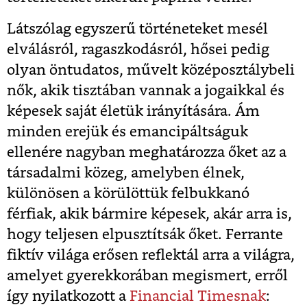
Látszólag egyszerű történeteket mesél
elválásról, ragaszkodásról, hősei pedig
olyan öntudatos, művelt középosztálybeli
nők, akik tisztában vannak a jogaikkal és
képesek saját életük irányítására. Ám
minden erejük és emancipáltságuk
ellenére nagyban meghatározza őket az a
társadalmi közeg, amelyben élnek,
különösen a körülöttük felbukkanó
férfiak, akik bármire képesek, akár arra is,
hogy teljesen elpusztítsák őket. Ferrante
fiktív világa erősen reflektál arra a világra,
amelyet gyerekkorában megismert, erről
így nyilatkozott a
Financial Timesnak
: