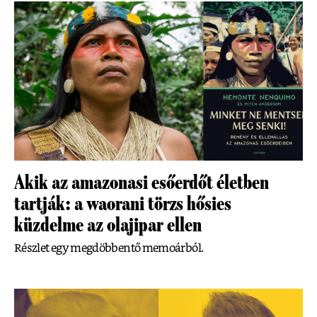
Akik az amazonasi esőerdőt életben
tartják: a waorani törzs hősies
küzdelme az olajipar ellen
Részlet egy megdöbbentő memoárból.