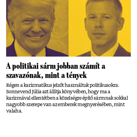
A politikai sárm jobban számít a
szavazónak, mint a tények
Régen a karizmatikus jelzőt használtuk politikusokra.
Sonnevend Júlia azt állítja könyvében, hogy ma a
karizmával ellentétben a közelségre építő sármnak sokkal
nagyobb szerepe van az emberek megnyerésében, mint
valaha.