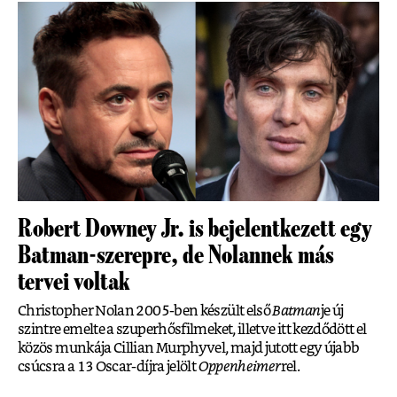
Robert Downey Jr. is bejelentkezett egy
Batman-szerepre, de Nolannek más
tervei voltak
Christopher Nolan 2005-ben készült első
Batman
je új
szintre emelte a szuperhősfilmeket, illetve itt kezdődött el
közös munkája Cillian Murphyvel, majd jutott egy újabb
csúcsra a 13 Oscar-díjra jelölt
Oppenheimer
rel.