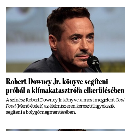
Robert Downey Jr. könyve segíteni
próbál a klímakatasztrófa elkerülésében
A színész Robert Downey Jr. könyve, a most megjelent
Cool
Food
(Menő ételek) az élelmiszeren keresztül igyekszik
segíteni a bolygó megmentésében.