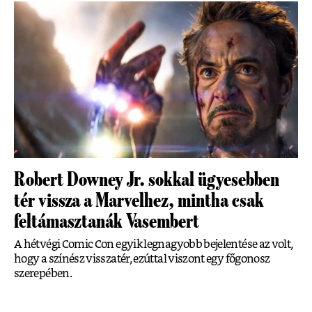
Robert Downey Jr. sokkal ügyesebben
tér vissza a Marvelhez, mintha csak
feltámasztanák Vasembert
A hétvégi Comic Con egyik legnagyobb bejelentése az volt,
hogy a színész visszatér, ezúttal viszont egy főgonosz
szerepében.