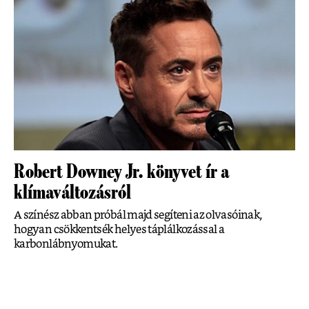
Robert Downey Jr. könyvet ír a
klímaváltozásról
A színész abban próbál majd segíteni az olvasóinak,
hogyan csökkentsék helyes táplálkozással a
karbonlábnyomukat.