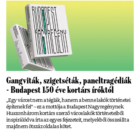
Gangviták, szigetséták, paneltragédiák
- Budapest 150 éve kortárs íróktól
„Egy várost nem a téglák, hanem a benne lakók történetei
építenek fel” – ez a mottója a Budapest Nagyregénynek.
Huszonhárom kortárs szerző városlakók történeteiből
inspirálódva írta az egyes fejezeteit, melyekből összeállt a
majdnem ötszáz oldalas kötet.