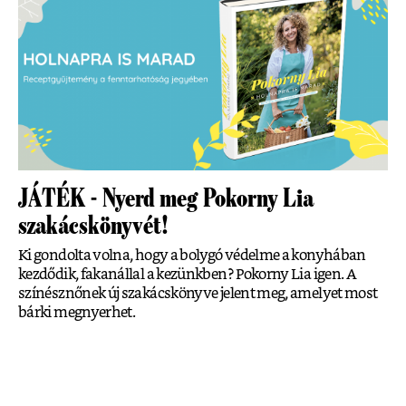
JÁTÉK - Nyerd meg Pokorny Lia
szakácskönyvét!
Ki gondolta volna, hogy a bolygó védelme a konyhában
kezdődik, fakanállal a kezünkben? Pokorny Lia igen. A
színésznőnek új szakácskönyve jelent meg, amelyet most
bárki megnyerhet.