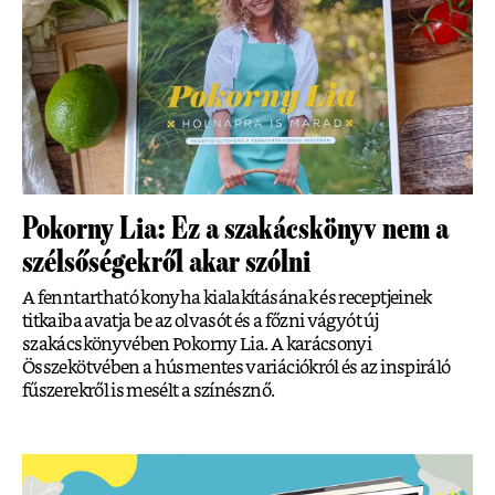
Pokorny Lia: Ez a szakácskönyv nem a
szélsőségekről akar szólni
A fenntartható konyha kialakításának és receptjeinek
titkaiba avatja be az olvasót és a főzni vágyót új
szakácskönyvében Pokorny Lia. A karácsonyi
Összekötvében a húsmentes variációkról és az inspiráló
fűszerekről is mesélt a színésznő.