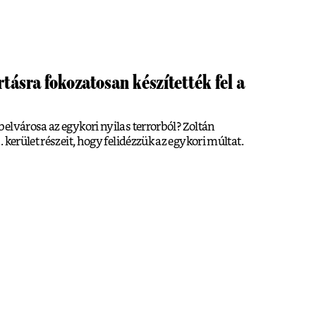
tásra fokozatosan készítették fel a
elvárosa az egykori nyilas terrorból? Zoltán
 kerület részeit, hogy felidézzük az egykori múltat.