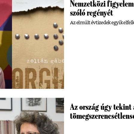
Nemzetközi figyelem 
szóló regényét
Az elmúlt évtizedek egyik elfel
Az ország úgy tekint 
tömegszerencsétlens