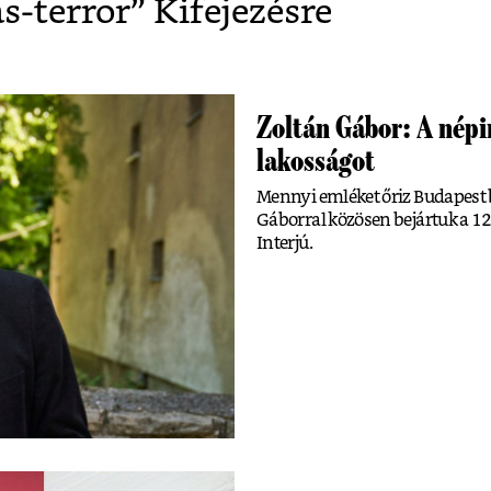
as-terror
” Kifejezésre
Zoltán Gábor: A népir
lakosságot
Mennyi emléket őriz Budapest b
Gáborral közösen bejártuk a 12.
Interjú.