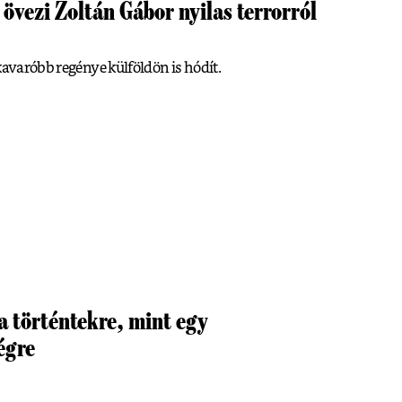
övezi Zoltán Gábor nyilas terrorról
kavaróbb regénye külföldön is hódít.
a történtekre, mint egy
égre