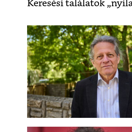
Keresési találatok „
nyil