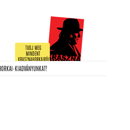
TUDJ MEG
MINDENT
KRASZNAHORKAIRÓL!
(CURRENT)
HORKAI-KIADVÁNYUNKAT!