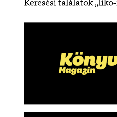
Keresési találatok „
liko