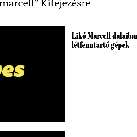
-marcell
” Kifejezésre
Likó Marcell dalaiba
létfenntartó gépek