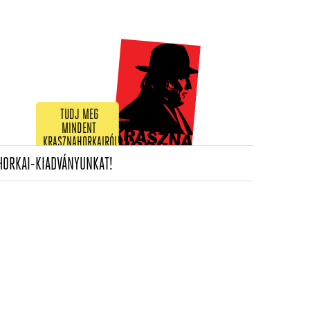
TUDJ MEG
MINDENT
KRASZNAHORKAIRÓL!
(CURRENT)
HORKAI-KIADVÁNYUNKAT!