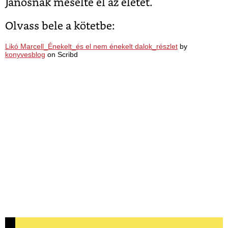
Jánosnak mesélte el az életét.
Olvass bele a kötetbe:
Likó Marcell_Énekelt_és el nem énekelt dalok_részlet
by
konyvesblog
on Scribd