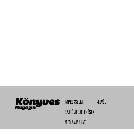
IMPRESSZUM
HÍRLEVÉL
SAJTÓMEGJELENÉSEK
MÉDIAAJÁNLAT
ADATVÉDELMI TÁJÉKOZTATÓ
RSS