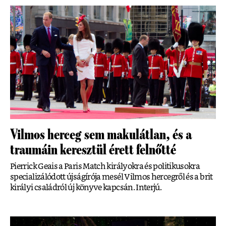
Vilmos herceg sem makulátlan, és a
traumáin keresztül érett felnőtté
Pierrick Geais a Paris Match királyokra és politikusokra
specializálódott újságírója mesél Vilmos hercegről és a brit
királyi családról új könyve kapcsán. Interjú.