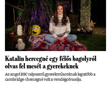
Katalin hercegné egy félős bagolyról
olvas fel mesét a gyerekeknek
Az angol BBC népszerű gyerekműsorának legutóbb a
cambridge-i hercegné volt a vendégolvasója.