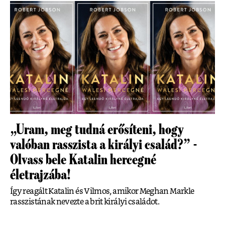
„Uram, meg tudná erősíteni, hogy
valóban rasszista a királyi család?” -
Olvass bele Katalin hercegné
életrajzába!
Így reagált Katalin és Vilmos, amikor Meghan Markle
rasszistának nevezte a brit királyi családot.