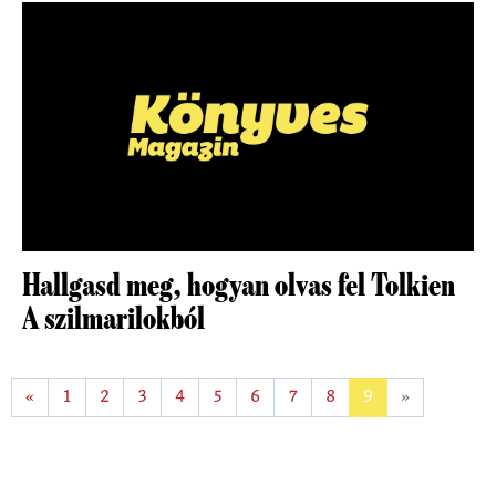
Hallgasd meg, hogyan olvas fel Tolkien
A szilmarilokból
«
1
2
3
4
5
6
7
8
9
»