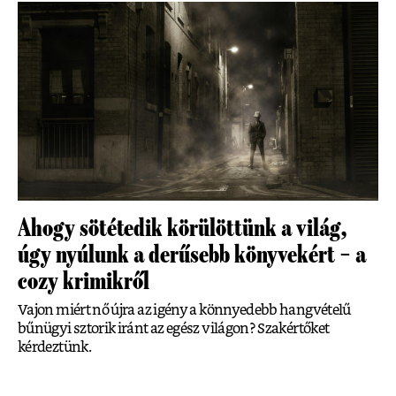
Ahogy sötétedik körülöttünk a világ,
úgy nyúlunk a derűsebb könyvekért – a
cozy krimikről
Vajon miért nő újra az igény a könnyedebb hangvételű
bűnügyi sztorik iránt az egész világon? Szakértőket
kérdeztünk.