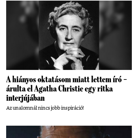
A hiányos oktatásom miatt lettem író –
árulta el Agatha Christie egy ritka
interjújában
Az unalomnál nincs jobb inspiráció!