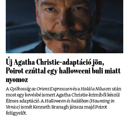
Új Agatha Christie-adaptáció jön,
Poirot ezúttal egy halloweeni buli miatt
nyomoz
A
Gyilkosság az Orient Expresszen
és a
Halál a Níluso
n után
most egy kevésbé ismert Agatha Christie-krimiből készül
filmes adaptáció. A
Halloween és halálban (Haunting in
Venice)
ismét Kenneth Branagh játssza majd Poirot
felügyelőt.