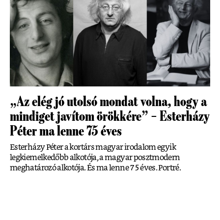
„Az elég jó utolsó mondat volna, hogy a
mindiget javítom örökkére” – Esterházy
Péter ma lenne 75 éves
Esterházy Péter a kortárs magyar irodalom egyik
legkiemelkedőbb alkotója, a magyar posztmodern
meghatározó alkotója. És ma lenne 75 éves. Portré.