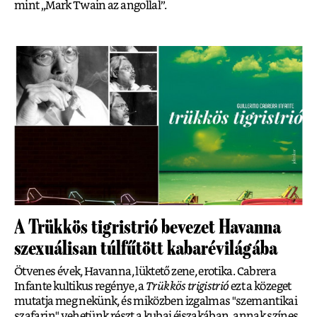
mint „Mark Twain az angollal”.
A Trükkös tigristrió bevezet Havanna
szexuálisan túlfűtött kabarévilágába
Ötvenes évek, Havanna, lüktető zene, erotika. Cabrera
Infante kultikus regénye, a
Trükkös trigistrió
ezt a közeget
mutatja meg nekünk, és miközben izgalmas "szemantikai
szafarin" vehetünk részt a kubai éjszakában, annak színes