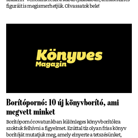
figuráit is megismerhetjük. Olvassatok bele!
Borítópornó: 10 új könyvborító, ami
megvett minket
Borítópornó rovatunkban különleges könyvborítókra
szoktuk felhívni a figyelmet. Ezúttal tíz olyan friss könyv
borítóját mutatjuk meg, amely elnyerte a tetszésünket,