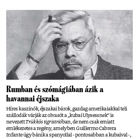
Rumban és szómágiában ázik a
havannai éjszaka
Híres kaszinók, éjszakai bárok, gazdag amerikaiakkal teli
szállodák várják az olvasót a „kubai Ulysessnek” is
nevezett
Trükkös tigristrió
ban, de nem csak emiatt
emlékezetes a regény, amelyben Guillermo Cabrera
Infante úgy bánik a spanyollal - pontosabban a kubaival -,