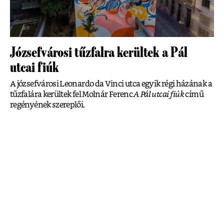
Józsefvárosi tűzfalra kerültek a Pál
utcai fiúk
A józsefvárosi Leonardo da Vinci utca egyik régi házának a
tűzfalára kerültek fel Molnár Ferenc
A Pál utcai fiúk
című
regényének szereplői.