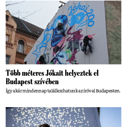
Több méteres Jókait helyeztek el
Budapest szívében
Így akár mindennap találkozhatunk az íróval Budapesten.