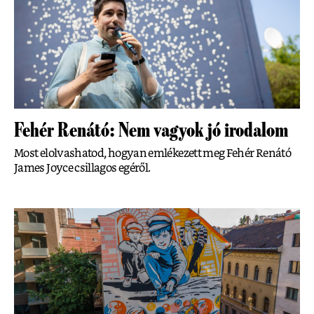
Fehér Renátó: Nem vagyok jó irodalom
Most elolvashatod, hogyan emlékezett meg Fehér Renátó
James Joyce csillagos egéről.