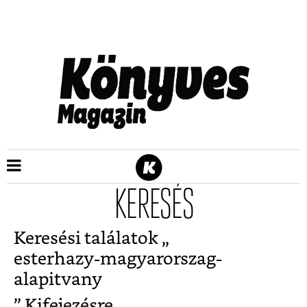
KERESÉS
Keresési találatok „
esterhazy-magyarorszag-
alapitvany
” Kifejezésre