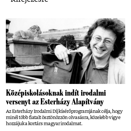
Középiskolásoknak indít irodalmi
versenyt az Esterházy Alapítvány
Az Esterházy Irodalmi Díj kísérőprogramjának célja, hogy
minél több fiatalt ösztönözzön olvasásra, közelebb vigye
hozzájuk a kortárs magyar irodalmat.