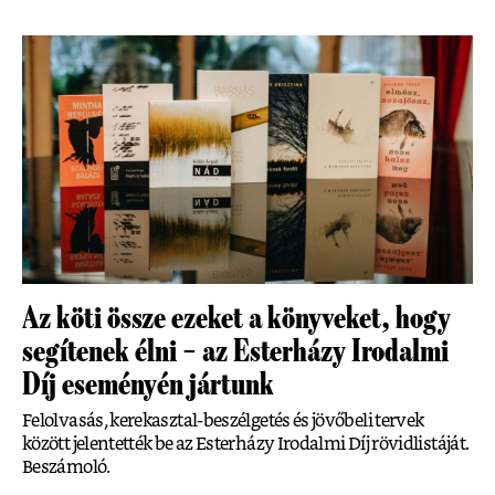
Az köti össze ezeket a könyveket, hogy
segítenek élni – az Esterházy Irodalmi
Díj eseményén jártunk
Felolvasás, kerekasztal-beszélgetés és jövőbeli tervek
között jelentették be az Esterházy Irodalmi Díj rövidlistáját.
Beszámoló.