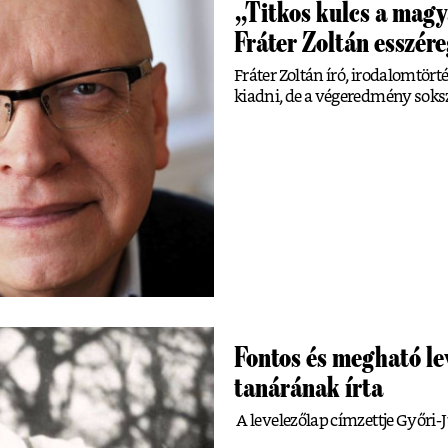
„Titkos kulcs a magy
Fráter Zoltán esszér
Fráter Zoltán író, irodalomtörté
kiadni, de a végeredmény soksz
Fontos és megható lev
tanárának írta
A levelezőlap címzettje Győri-