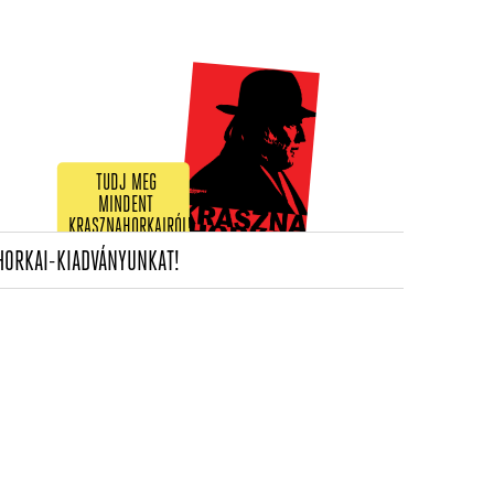
TUDJ MEG
MINDENT
KRASZNAHORKAIRÓL!
(CURRENT)
HORKAI-KIADVÁNYUNKAT!