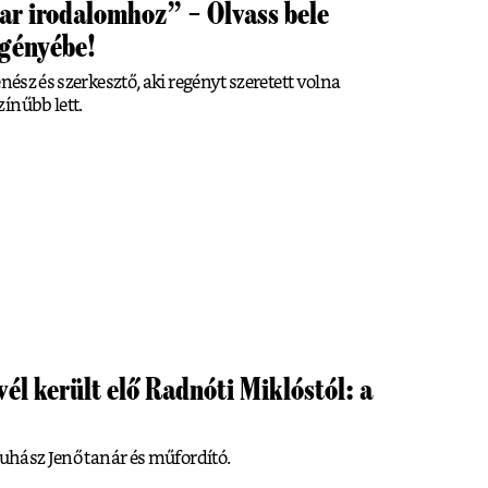
ar irodalomhoz” – Olvass bele
egényébe!
nész és szerkesztő, aki regényt szeretett volna
ínűbb lett.
él került elő Radnóti Miklóstól: a
Juhász Jenő tanár és műfordító.