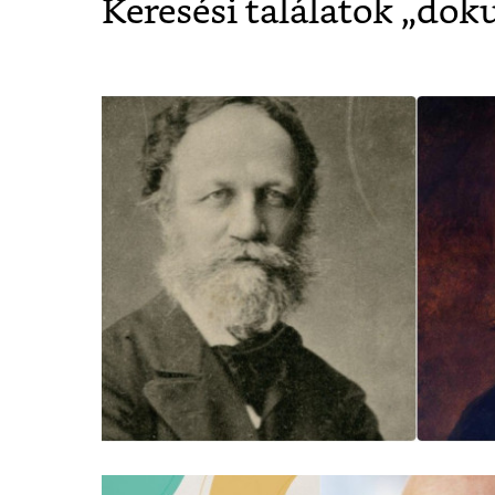
Keresési találatok „
dok