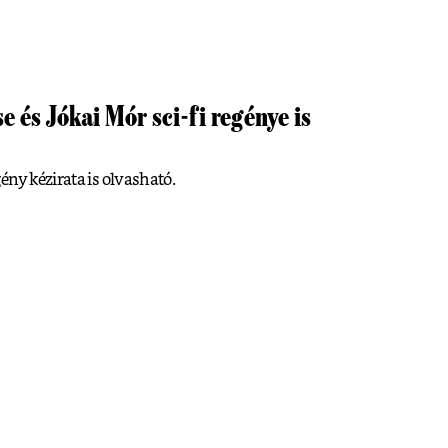
e és Jókai Mór sci-fi regénye is
ény kézirata is olvasható.