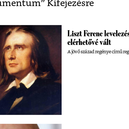
umentum
” Kifejezésre
Liszt Ferenc levelezés
elérhetővé vált
A jövő század regénye című reg