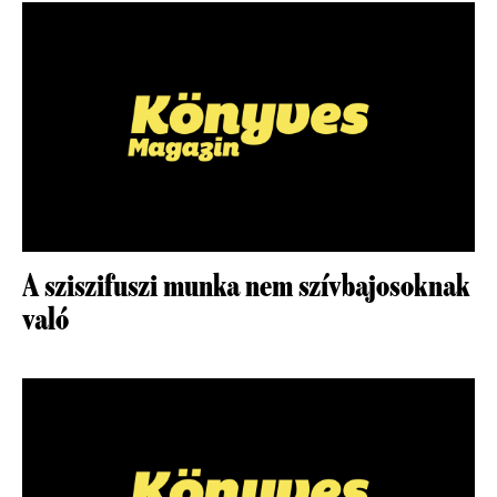
A sziszifuszi munka nem szívbajosoknak
való