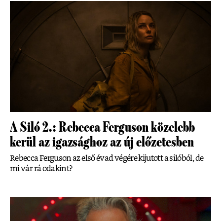
A Siló 2.: Rebecca Ferguson közelebb
kerül az igazsághoz az új előzetesben
Rebecca Ferguson az első évad végére kijutott a silóból, de
mi vár rá odakint?