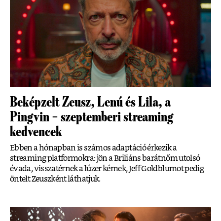
Beképzelt Zeusz, Lenú és Lila, a
Pingvin – szeptemberi streaming
kedvencek
Ebben a hónapban is számos adaptáció érkezik a
streaming platformokra: jön a Briliáns barátnőm utolsó
évada, visszatérnek a lúzer kémek, Jeff Goldblumot pedig
öntelt Zeuszként láthatjuk.