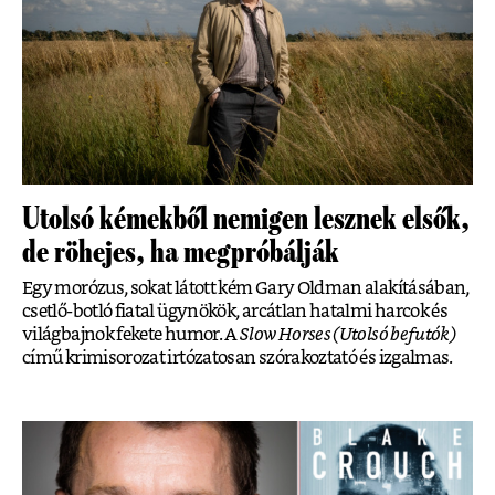
Utolsó kémekből nemigen lesznek elsők,
de röhejes, ha megpróbálják
Egy morózus, sokat látott kém Gary Oldman alakításában,
csetlő-botló fiatal ügynökök, arcátlan hatalmi harcok és
világbajnok fekete humor. A
Slow Horses (Utolsó befutók)
című krimisorozat irtózatosan szórakoztató és izgalmas.