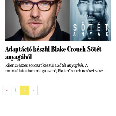
Adaptáció készül Blake Crouch Sötét
anyagából
Kilencrészes sorozat készül a
Sötét anyagból.
A
munkálatokban maga az író, Blake Crouch is részt vesz.
«
1
2
»