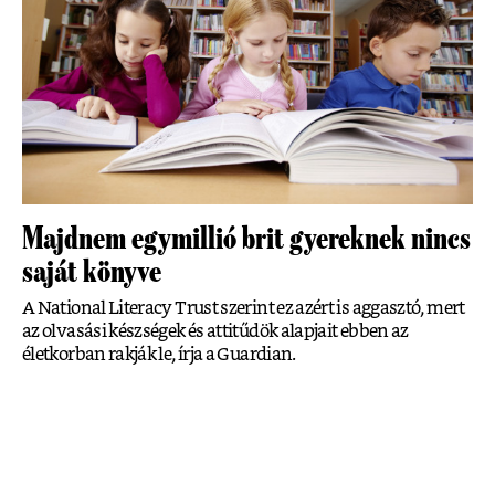
Majdnem egymillió brit gyereknek nincs
saját könyve
A National Literacy Trust szerint ez azért is aggasztó, mert
az olvasási készségek és attitűdök alapjait ebben az
életkorban rakják le, írja a Guardian.