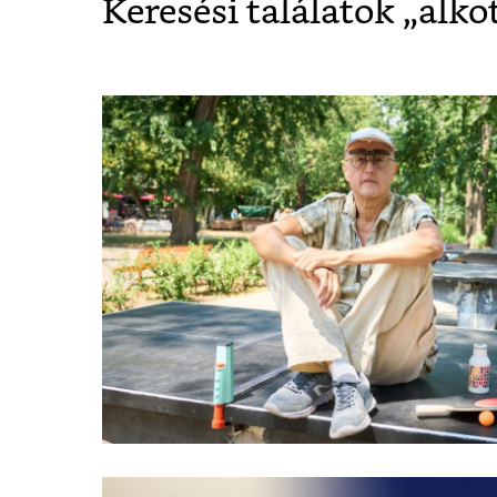
Keresési találatok „
alko