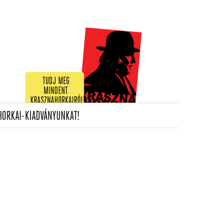
TUDJ MEG
MINDENT
KRASZNAHORKAIRÓL!
(CURRENT)
HORKAI-KIADVÁNYUNKAT!