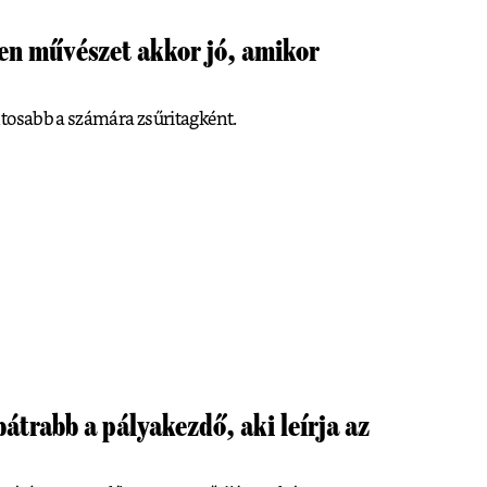
en művészet akkor jó, amikor
ntosabb a számára zsűritagként.
átrabb a pályakezdő, aki leírja az