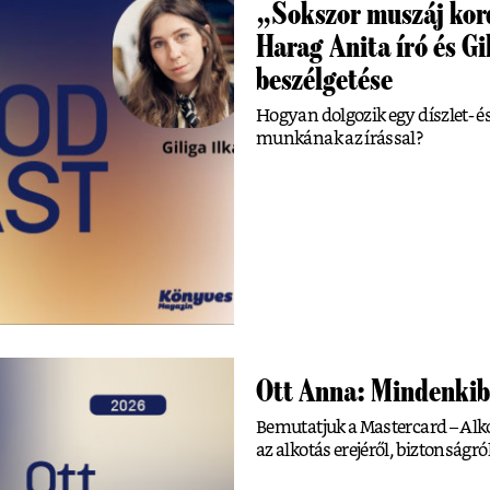
„Sokszor muszáj kord
Harag Anita író és Gi
beszélgetése
Hogyan dolgozik egy díszlet- é
munkának az írással?
Ott Anna: Mindenkib
Bemutatjuk a Mastercard – Alko
az alkotás erejéről, biztonságról