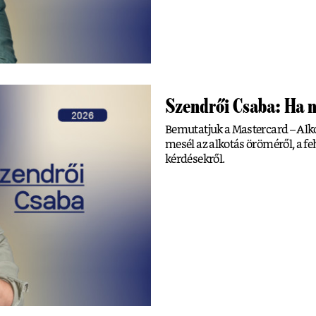
Szendrői Csaba: Ha n
Bemutatjuk a Mastercard – Alko
mesél az alkotás öröméről, a fe
kérdésekről.