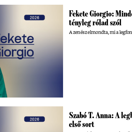
Fekete Giorgio: Mind
tényleg rólad szól
A zenész elmondta, mi a legfo
Szabó T. Anna: A legb
első sort