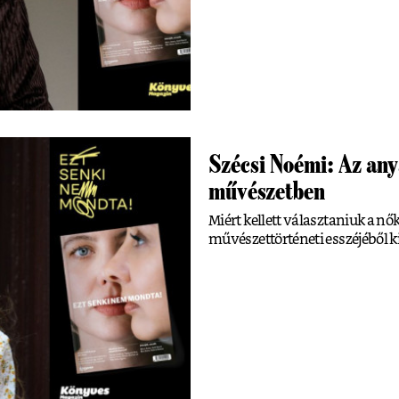
Szécsi Noémi: Az an
művészetben
Miért kellett választaniuk a n
művészettörténeti esszéjéből k