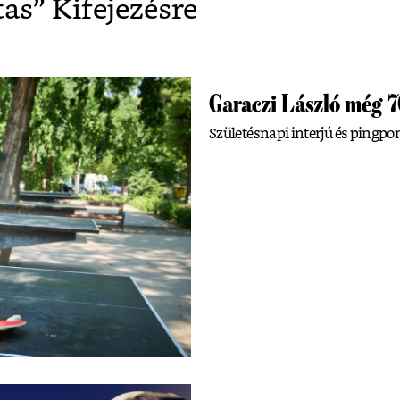
tas
” Kifejezésre
Garaczi László még 7
Születésnapi interjú és pingpo