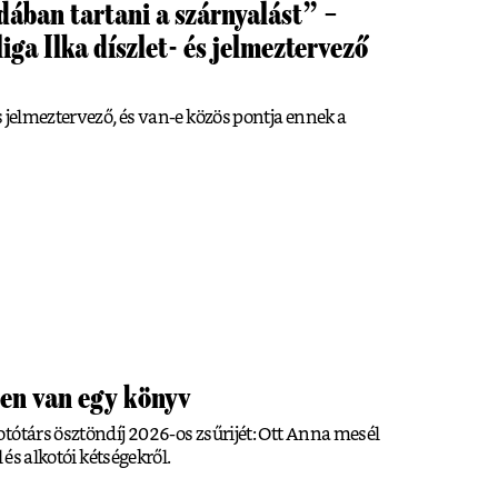
ában tartani a szárnyalást” –
liga Ilka díszlet- és jelmeztervező
s jelmeztervező, és van-e közös pontja ennek a
en van egy könyv
tótárs ösztöndíj 2026-os zsűrijét: Ott Anna mesél
 és alkotói kétségekről.