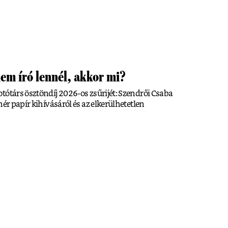
em író lennél, akkor mi?
tótárs ösztöndíj 2026-os zsűrijét: Szendrői Csaba
hér papír kihívásáról és az elkerülhetetlen