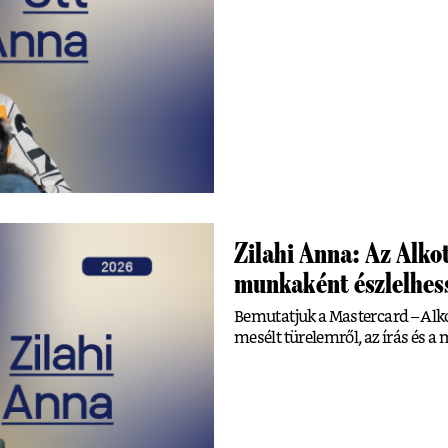
Zilahi Anna: Az Alkot
munkaként észlelhe
Bemutatjuk a Mastercard – Alko
mesélt türelemről, az írás és a