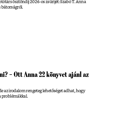
tótárs ösztöndíj 2026-os zsűrijét: Szabó T. Anna
 bátorságról.
ni? – Ott Anna 22 könyvet ajánl az
e az irodalom rengeteg lehetőséget adhat, hogy
 problémákkal.