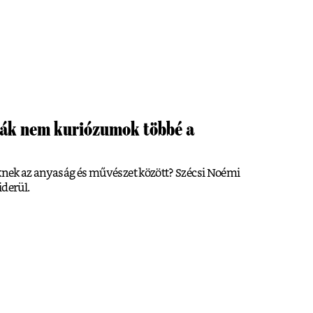
yák nem kuriózumok többé a
őknek az anyaság és művészet között? Szécsi Noémi
iderül.