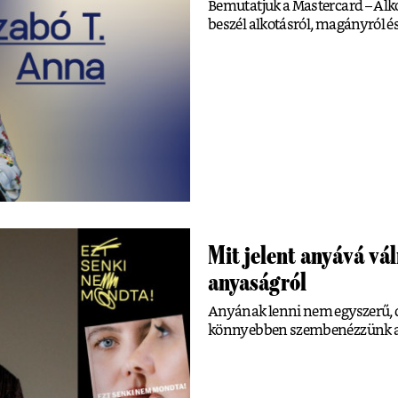
Bemutatjuk a Mastercard – Alko
beszél alkotásról, magányról és
Mit jelent anyává vál
anyaságról
Anyának lenni nem egyszerű, d
könnyebben szembenézzünk a