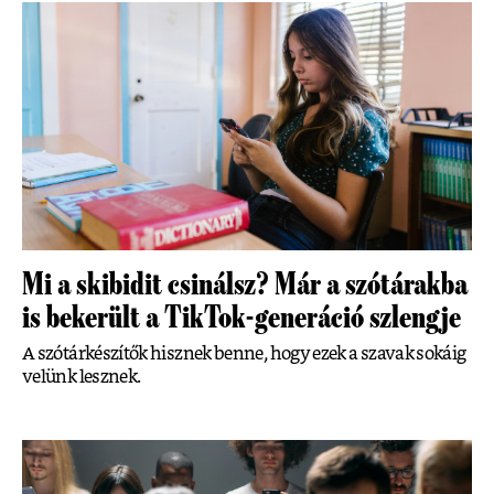
Mi a skibidit csinálsz? Már a szótárakba
is bekerült a TikTok-generáció szlengje
A szótárkészítők hisznek benne, hogy ezek a szavak sokáig
velünk lesznek.