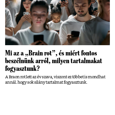
Mi az a „Brain rot”, és miért fontos
beszélnünk arról, milyen tartalmakat
fogyasztunk?
A Braon rot lett az év szava, viszont ez többet is mondhat
annál. hogy sok silány tartalmat fogyasztunk.