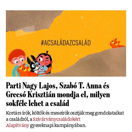
Parti Nagy Lajos, Szabó T. Anna és
Grecsó Krisztián mondja el, milyen
sokféle lehet a család
Kortárs írók, költők és meseírók osztják meg gondolataikat
a családról, a
Szivárványcsaládokért
Alapítvány
gyereknapi kampányában.