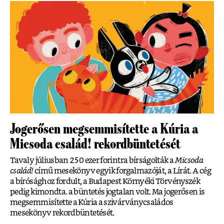
Jogerősen megsemmisítette a Kúria a
Micsoda család! rekordbüntetését
Tavaly júliusban 250 ezer forintra bírságolták a
Micsoda
család!
című mesekönyv egyik forgalmazóját, a Lírát. A cég
a bírósághoz fordult, a Budapest Környéki Törvényszék
pedig kimondta. a büntetés jogtalan volt. Ma jogerősen is
megsemmisítette a Kúria a szivárványcsaládos
mesekönyv rekordbüntetését.