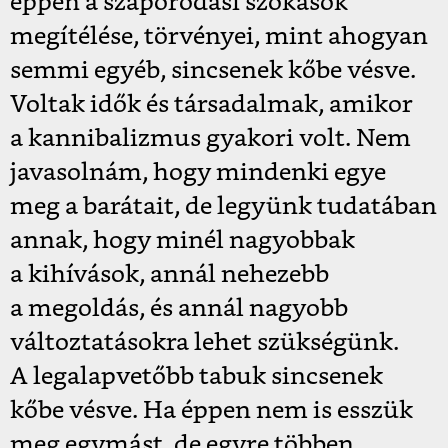
éppen a szaporodási szokások
megítélése, törvényei, mint ahogyan
semmi egyéb, sincsenek kőbe vésve.
Voltak idők és társadalmak, amikor
a kannibalizmus gyakori volt. Nem
javasolnám, hogy mindenki egye
meg a barátait, de legyünk tudatában
annak, hogy minél nagyobbak
a kihívások, annál nehezebb
a megoldás, és annál nagyobb
változtatásokra lehet szükségünk.
A legalapvetőbb tabuk sincsenek
kőbe vésve. Ha éppen nem is esszük
meg egymást, de egyre többen