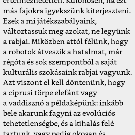
értelmezhetetlen. Különösen, ha ezt
más fajokra igyekszünk kiterjeszteni.
Ezek a mi játékszabályaink,
változtassuk meg azokat, ne legyünk
a rabjai. Miközben attól félünk, hogy
a robotok átveszik a hatalmat, már
régóta és sok szempontból a saját
kulturális szokásaink rabjai vagyunk.
Azt viszont el kell döntenünk, hogy
a ciprusi törpe elefánt vagy
a vaddisznó a példaképünk: inkább
bele akarunk fagyni az evolúciós
tehetetlenségbe, és a kihalás felé
tartunk, vagy pedig okosan és