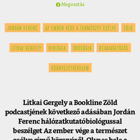
Megosztás
JORDÁN FERENC
AZ EMBER VÉGE A TERMÉSZET ESÉLYE
ZÖLD
LITKAI GERGELY
BIOLÓGIA
ÖKOLÓGIA
KLÍMAVÁLTOZÁS
KÖRNYEZETVÉDELEM
Litkai Gergely a Bookline Zöld
podcastjének következő adásában Jordán
Ferenc hálózatkutatóbiológussal
beszélget Az ember vége a természet