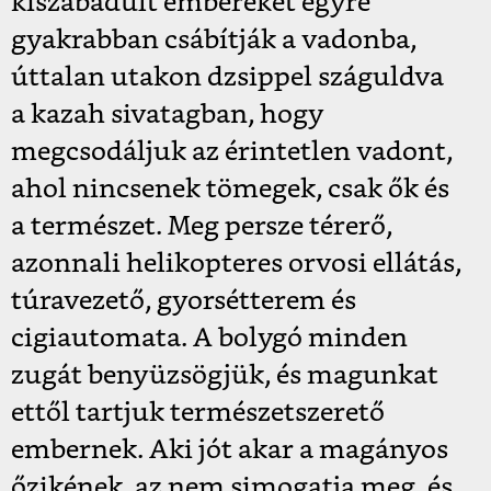
kiszabadult embereket egyre
gyakrabban csábítják a vadonba,
úttalan utakon dzsippel száguldva
a kazah sivatagban, hogy
megcsodáljuk az érintetlen vadont,
ahol nincsenek tömegek, csak ők és
a természet. Meg persze térerő,
azonnali helikopteres orvosi ellátás,
túravezető, gyorsétterem és
cigiautomata. A bolygó minden
zugát benyüzsögjük, és magunkat
ettől tartjuk természetszerető
embernek. Aki jót akar a magányos
őzikének, az nem simogatja meg, és