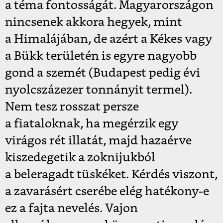
a téma fontosságát. Magyarországon
nincsenek akkora hegyek, mint
a Himalájában, de azért a Kékes vagy
a Bükk területén is egyre nagyobb
gond a szemét (Budapest pedig évi
nyolcszázezer tonnányit termel).
Nem tesz rosszat persze
a fiataloknak, ha megérzik egy
virágos rét illatát, majd hazaérve
kiszedegetik a zoknijukból
a beleragadt tüskéket. Kérdés viszont,
a zavarásért cserébe elég hatékony-e
ez a fajta nevelés. Vajon