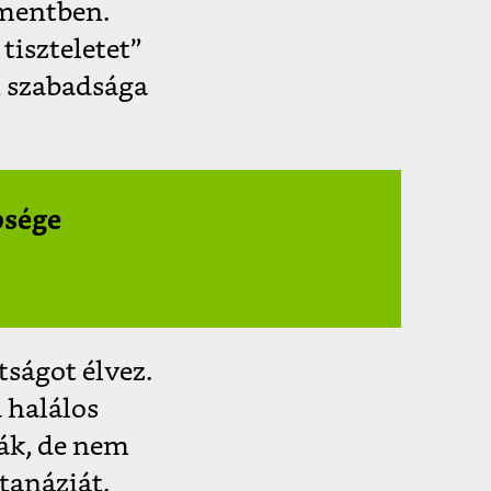
amentben.
 tiszteletet”
i szabadsága
bsége
ságot élvez.
 halálos
ják, de nem
tanáziát.