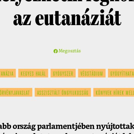
az eutanáziát
Megosztás
TANÁZIA
KEGYES HALÁL
GYÓGYSZER
VÉGSTÁDIUM
GYÓGYÍTHATA
ÖRVÉNYJAVASLAT
ASSZISZTÁLT ÖNGYILKOSSÁG
KÖNYVEK HÍREK MEL
abb ország parlamentjében nyújtottak