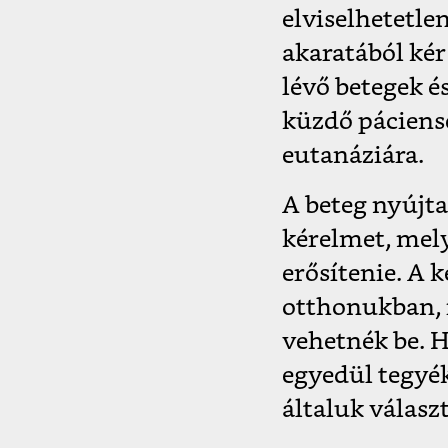
elviselhetetle
akaratából kér
lévő betegek é
küzdő páciens
eutanáziára.
A beteg nyújta
kérelmet, mel
erősítenie. A 
otthonukban, 
vehetnék be. H
egyedül tegyék
általuk válasz