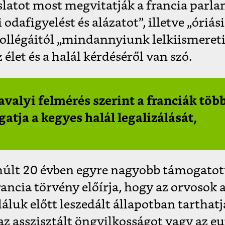
slatot most megvitatják a francia parl
 odafigyelést és alázatot”, illetve „óriási
kollégáitól „mindannyiunk lelkiismeret
z élet és a halál kérdéséről van szó.
avalyi felmérés szerint a franciák töb
atja a kegyes halál legalizálását,
múlt 20 évben egyre nagyobb támogatott
ancia törvény előírja, hogy az orvosok a
láluk előtt leszedált állapotban tarthat
 az asszisztált öngyilkosságot vagy az eu