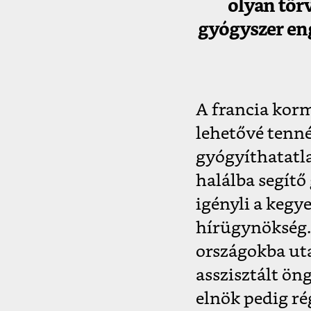
olyan tör
gyógyszer eng
A francia korm
lehetővé tenn
gyógyíthatatl
halálba segítő
igényli a kegye
hírügynökség. 
országokba uta
asszisztált ön
elnök pedig ré