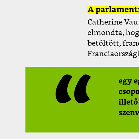
A parlamentn
Catherine Vaut
elmondta, hogy
betöltött, fra
Franciaországb
egy e
csopo
illet
szenv