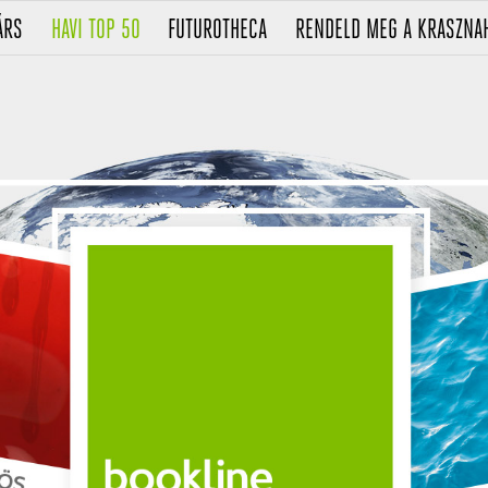
(CURRENT)
(CURRENT)
(CURRENT)
ÁRS
HAVI TOP 50
FUTUROTHECA
RENDELD MEG A KRASZNA