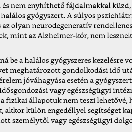
n és nem enyhíthető fájdalmakkal küzd, 
 halálos gyógyszert. A súlyos pszichiátr
s az olyan neurodegeneratív rendellene
ek, mint az Alzheimer-kór, nem lesznek
ná be a halálos gyógyszeres kezelésre 
yet meghatározott gondolkodási idő ut
kérelem jóváhagyása esetén a gyógyszer
idősgondozási vagy egészségügyi inté
a fizikai állapotuk nem teszi lehetővé, 
, akkor külön engedéllyel segítséget 
tott személytől vagy egészségügyi dolgo