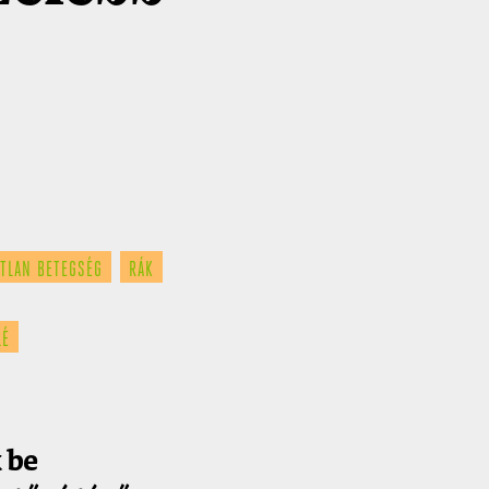
TLAN BETEGSÉG
RÁK
LÉ
 be