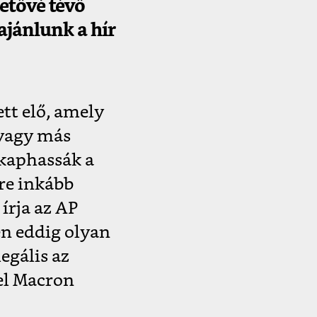
etővé tévő
ajánlunk a hír
tt elő, amely
 vagy más
kaphassák a
re inkább
 írja az AP
en eddig olyan
egális az
l Macron