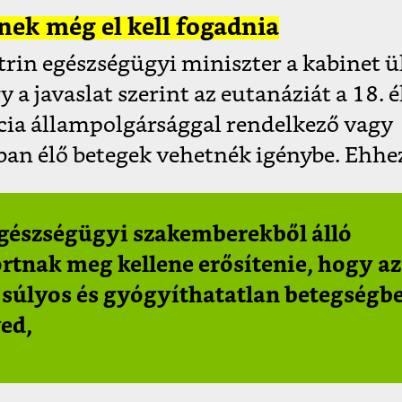
ek még el kell fogadnia
rin egészségügyi miniszter a kabinet ü
 a javaslat szerint az eutanáziát a 18. 
ncia állampolgársággal rendelkező vagy
an élő betegek vehetnék igénybe. Ehhez
gészségügyi szakemberekből álló
rtnak meg kellene erősítenie, hogy az
ő súlyos és gyógyíthatatlan betegségb
ed,