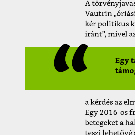
A törvényjava
Vautrin „óriási
kér politikus 
iránt”, mivel a
Egy t
támog
a kérdés az el
Egy 2016-os fr
betegeket a ha
teszi lehetővé