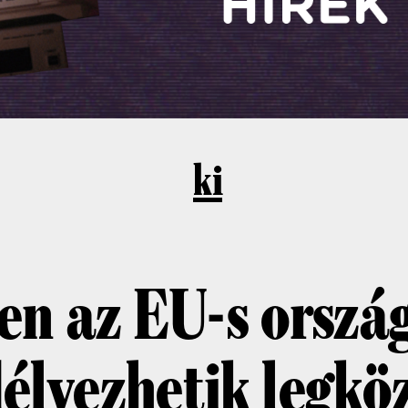
ki
en az EU-s orszá
élyezhetik legkö