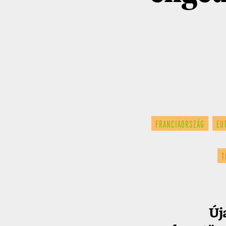
FRANCIAORSZÁG
EU
T
Új