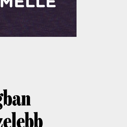
gban
zelebb