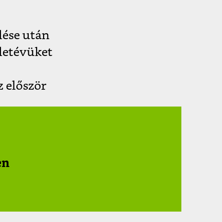
lése után
életévüket
 először
en