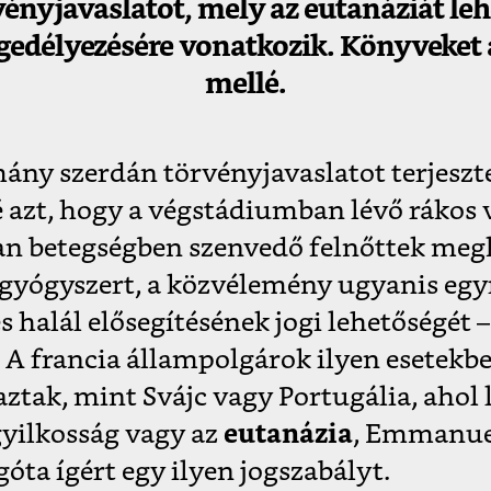
vényjavaslatot, mely az eutanáziát leh
edélyezésére vonatkozik. Könyveket 
mellé.
ány szerdán törvényjavaslatot terjeszte
é azt, hogy a végstádiumban lévő rákos
an betegségben szenvedő felnőttek meg
 gyógyszert, a közvélemény ugyanis egy
s halál elősegítésének jogi lehetőségét –
A francia állampolgárok ilyen esetekb
ztak, mint Svájc vagy Portugália, ahol l
gyilkosság vagy az
eutanázia
, Emmanue
góta ígért egy ilyen jogszabályt.