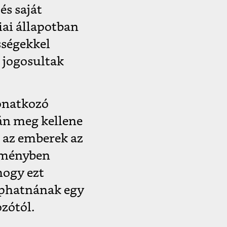
és saját
iai állapotban
sségekkel
 jogosultak
vonatkozó
án meg kellene
t az emberek az
zményben
hogy ezt
kaphatnának egy
zótól.