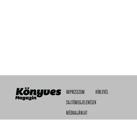
IMPRESSZUM
HÍRLEVÉL
SAJTÓMEGJELENÉSEK
MÉDIAAJÁNLAT
ADATVÉDELMI TÁJÉKOZTATÓ
RSS