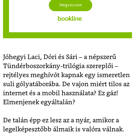
Jóhegyi Laci, Dóri és Sári – a népszerű
Tündérboszorkány-trilógia szereplői –
rejtélyes meghívót kapnak egy ismeretlen
suli gólyatáborába. De vajon miért tilos az
internet és a mobil használata? Ez gáz!
Elmenjenek egyáltalán?
De talán épp ez lesz az a nyár, amikor a
legelképesztőbb álmaik is valóra válnak.