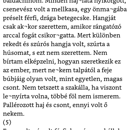
baldachinom. Minden haj¬lata nyikorgott,
csenevész volt a mellkasa, egy önma¬gába
préselt férfi, drága betegecske. Hangját
csak ak¬kor szerettem, amikor rángatózó
arccal fogát csikor¬gatta. Mert különben
rekedt és szúrós hangja volt, szúrta a
húsomat, s ezt nem szerettem. Nem
bírtam elképzelni, hogyan szeretkezik ez
az ember, mert ne¬kem talpától a feje
búbjáig olyan volt, mint egyetlen, magas
csont. Nem tetszett a szakálla, ha viszont
le¬nyírta volna, többé föl nem ismerem.
Pallérozott haj és csont, ennyi volt ő
nekem.
(5)