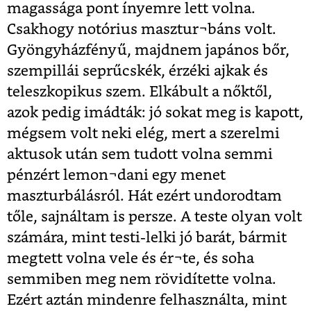
magassága pont ínyemre lett volna.
Csakhogy notórius masztur¬báns volt.
Gyöngyházfényű, majdnem japános bőr,
szempillái seprűcskék, érzéki ajkak és
teleszkopikus szem. Elkábult a nőktől,
azok pedig imádták: jó sokat meg is kapott,
mégsem volt neki elég, mert a szerelmi
aktusok után sem tudott volna semmi
pénzért lemon¬dani egy menet
maszturbálásról. Hát ezért undorodtam
tőle, sajnáltam is persze. A teste olyan volt
számára, mint testi-lelki jó barát, bármit
megtett volna vele és ér¬te, és soha
semmiben meg nem rövidítette volna.
Ezért aztán mindenre felhasználta, mint