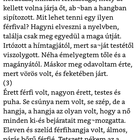
kellett volna járja őt, ab¬ban a hangban
sipítozott. Mit lehet tenni egy ilyen
férfival? Hagyni elveszni a nyelvben,
találja csak meg egyedül a maga útját.
Irtózott a hímtagjától, mert sa¬ját testétől
viszolygott. Néha émelyegtem tőle és a
magányától. Máskor meg odavoltam érte,
mert vörös volt, és feketében járt.
(3)
Érett férfi volt, nagyon érett, testes és
puha. Se csúnya nem volt, se szép, de a
hangja, a hangja az olyan volt, hogy a nő
minden ki-és bejáratait meg¬mozgatta.
Eleven és szelíd férfihangja volt, álmos,
párás bőrű férfié. Tetszett nékem az a