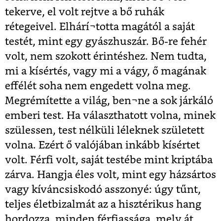
tekerve, el volt rejtve a bő ruhák
rétegeivel. Elhárí¬totta magától a saját
testét, mint egy gyászhuszár. Bő-re fehér
volt, nem szokott érintéshez. Nem tudta,
mi a kísértés, vagy mi a vágy, ő magának
effélét soha nem engedett volna meg.
Megrémítette a világ, ben¬ne a sok járkáló
emberi test. Ha választhatott volna, minek
szülessen, test nélküli léleknek született
volna. Ezért ő valójában inkább kísértet
volt. Férfi volt, saját testébe mint kriptába
zárva. Hangja éles volt, mint egy házsártos
vagy kíváncsiskodó asszonyé: úgy tűnt,
teljes életbizalmát az a hisztérikus hang
hordozza, minden férfiassága, mely át