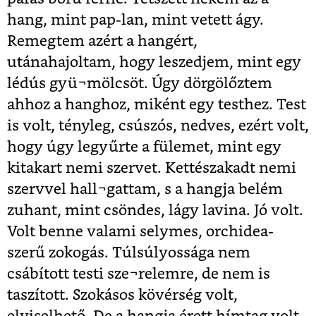
hang, mint pap-lan, mint vetett ágy.
Remegtem azért a hangért,
utánahajoltam, hogy leszedjem, mint egy
lédús gyü¬mölcsöt. Úgy dörgölőztem
ahhoz a hanghoz, miként egy testhez. Test
is volt, tényleg, csúszós, nedves, ezért volt,
hogy úgy legyűrte a fülemet, mint egy
kitakart nemi szervet. Kettészakadt nemi
szervvel hall¬gattam, s a hangja belém
zuhant, mint csöndes, lágy lavina. Jó volt.
Volt benne valami selymes, orchidea-
szerű zokogás. Túlsúlyossága nem
csábított testi sze¬relemre, de nem is
taszított. Szokásos kövérség volt,