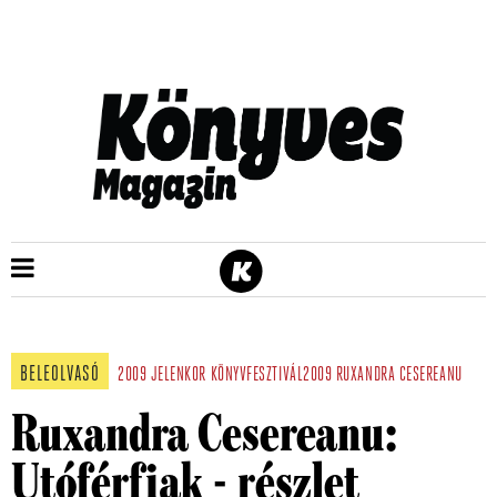
BELEOLVASÓ
2009
JELENKOR
KÖNYVFESZTIVÁL2009
RUXANDRA CESEREANU
Ruxandra Cesereanu:
Utóférfiak - részlet