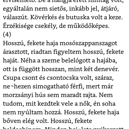
elviselhető. De a hangja érett hímtag volt,
egyáltalán nem sietős, inkább jel, átjáró,
válaszút. Kövérkés és butuska volt a keze.
Érzékisége csekély, de működőképes.
(4)
Hosszú, fekete haja mosószappanszagot
árasztott, riadtan figyeltem hosszú, fekete
haját. Néha a szeme belelógott a hajába,
ott is függött hosszan, mint két denevér.
Csupa csont és csontocska volt, száraz,
ne¬hezen simogatható férfi, mert már
morzsányi hús sem maradt rajta. Nem
tudom, mit kezdtek vele a nők, én soha
nem nyúltam hozzá. Hosszú, fekete haja
bőven elég volt. Hosszú, fekete