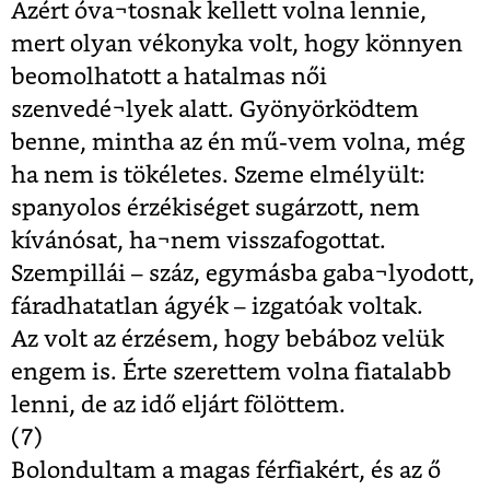
Azért óva¬tosnak kellett volna lennie,
mert olyan vékonyka volt, hogy könnyen
beomolhatott a hatalmas női
szenvedé¬lyek alatt. Gyönyörködtem
benne, mintha az én mű-vem volna, még
ha nem is tökéletes. Szeme elmélyült:
spanyolos érzékiséget sugárzott, nem
kívánósat, ha¬nem visszafogottat.
Szempillái – száz, egymásba gaba¬lyodott,
fáradhatatlan ágyék – izgatóak voltak.
Az volt az érzésem, hogy bebáboz velük
engem is. Érte szerettem volna fiatalabb
lenni, de az idő eljárt fölöttem.
(7)
Bolondultam a magas férfiakért, és az ő