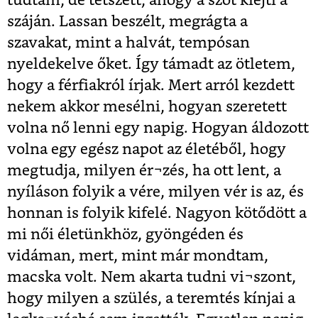
tudtam, de tetszett, ahogy a szót kiejti a
száján. Lassan beszélt, megrágta a
szavakat, mint a halvát, tempósan
nyeldekelve őket. Így támadt az ötletem,
hogy a férfiakról írjak. Mert arról kezdett
nekem akkor mesélni, hogyan szeretett
volna nő lenni egy napig. Hogyan áldozott
volna egy egész napot az életéből, hogy
megtudja, milyen ér¬zés, ha ott lent, a
nyíláson folyik a vére, milyen vér is az, és
honnan is folyik kifelé. Nagyon kötődött a
mi női életünkhöz, gyöngéden és
vidáman, mert, mint már mondtam,
macska volt. Nem akarta tudni vi¬szont,
hogy milyen a szülés, a teremtés kínjai a