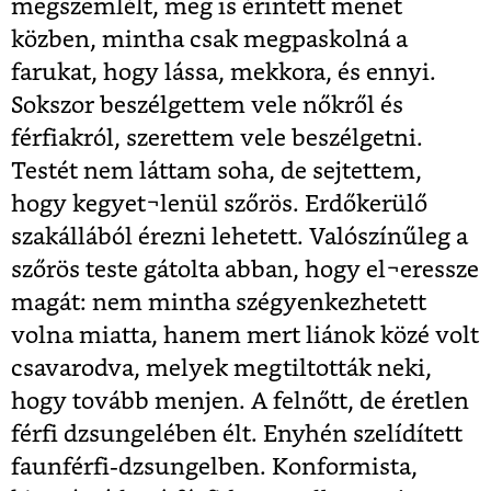
megszemlélt, meg is érintett menet
közben, mintha csak megpaskolná a
farukat, hogy lássa, mekkora, és ennyi.
Sokszor beszélgettem vele nőkről és
férfiakról, szerettem vele beszélgetni.
Testét nem láttam soha, de sejtettem,
hogy kegyet¬lenül szőrös. Erdőkerülő
szakállából érezni lehetett. Valószínűleg a
szőrös teste gátolta abban, hogy el¬eressze
magát: nem mintha szégyenkezhetett
volna miatta, hanem mert liánok közé volt
csavarodva, melyek megtiltották neki,
hogy tovább menjen. A felnőtt, de éretlen
férfi dzsungelében élt. Enyhén szelídített
faunférfi-dzsungelben. Konformista,