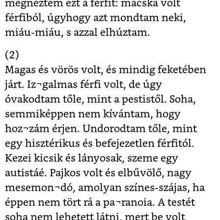
megnéztem ezt a férfit: macska volt
férfiból, úgyhogy azt mondtam neki,
miáu-miáu, s azzal elhúztam.
(2)
Magas és vörös volt, és mindig feketében
járt. Iz¬galmas férfi volt, de úgy
óvakodtam tőle, mint a pestistől. Soha,
semmiképpen nem kívántam, hogy
hoz¬zám érjen. Undorodtam tőle, mint
egy hisztérikus és befejezetlen férfitól.
Kezei kicsik és lányosak, szeme egy
autistáé. Pajkos volt és elbűvölő, nagy
mesemon¬dó, amolyan színes-szájas, ha
éppen nem tört rá a pa¬ranoia. A testét
soha nem lehetett látni, mert be volt