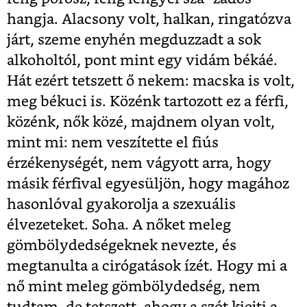
hangja. Alacsony volt, halkan, ringatózva
járt, szeme enyhén megduzzadt a sok
alkoholtól, pont mint egy vidám békáé.
Hát ezért tetszett ő nekem: macska is volt,
meg békuci is. Közénk tartozott ez a férfi,
közénk, nők közé, majdnem olyan volt,
mint mi: nem veszítette el fiús
érzékenységét, nem vágyott arra, hogy
másik férfival egyesüljön, hogy magához
hasonlóval gyakorolja a szexuális
élvezeteket. Soha. A nőket meleg
gömbölydedségeknek nevezte, és
megtanulta a cirógatások ízét.
Hogy mi a
nő mint meleg gömbölydedség, nem