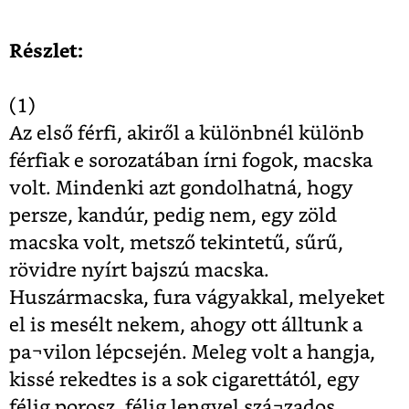
Részlet:
(1)
Az első férfi, akiről a különbnél különb
férfiak e sorozatában írni fogok, macska
volt. Mindenki azt gondolhatná, hogy
persze, kandúr, pedig nem, egy zöld
macska volt, metsző tekintetű, sűrű,
rövidre nyírt bajszú macska.
Huszármacska, fura vágyakkal, melyeket
el is mesélt nekem, ahogy ott álltunk a
pa¬vilon lépcsején. Meleg volt a hangja,
kissé rekedtes is a sok cigarettától, egy
félig porosz, félig lengyel szá¬zados