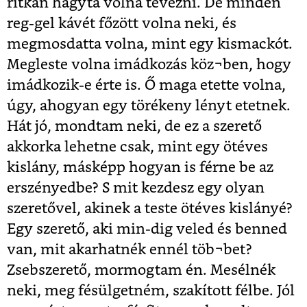
ritkán hagyta volna tévézni. De minden
reg-gel kávét főzött volna neki, és
megmosdatta volna, mint egy kismackót.
Megleste volna imádkozás köz¬ben, hogy
imádkozik-e érte is. Ő maga etette volna,
úgy, ahogyan egy törékeny lényt etetnek.
Hát jó, mondtam neki, de ez a szerető
akkorka lehetne csak, mint egy ötéves
kislány, másképp hogyan is férne be az
erszényedbe? S mit kezdesz egy olyan
szeretővel, akinek a teste ötéves kislányé?
Egy szerető, aki min-dig veled és benned
van, mit akarhatnék ennél töb¬bet?
Zsebszerető, mormogtam én. Mesélnék
neki, meg fésülgetném, szakított félbe. Jól