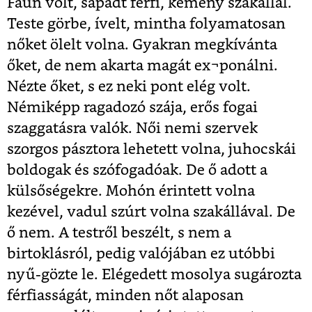
Faun volt, sápadt férfi, kemény szakállal.
Teste görbe, ívelt, mintha folyamatosan
nőket ölelt volna. Gyakran megkívánta
őket, de nem akarta magát ex¬ponálni.
Nézte őket, s ez neki pont elég volt.
Némiképp ragadozó szája, erős fogai
szaggatásra valók. Női nemi szervek
szorgos pásztora lehetett volna, juhocskái
boldogak és szófogadóak. De ő adott a
külsőségekre. Mohón érintett volna
kezével, vadul szúrt volna szakállával. De
ő nem. A testről beszélt, s nem a
birtoklásról, pedig valójában ez utóbbi
nyű-gözte le. Elégedett mosolya sugározta
férfiasságát, minden nőt alaposan