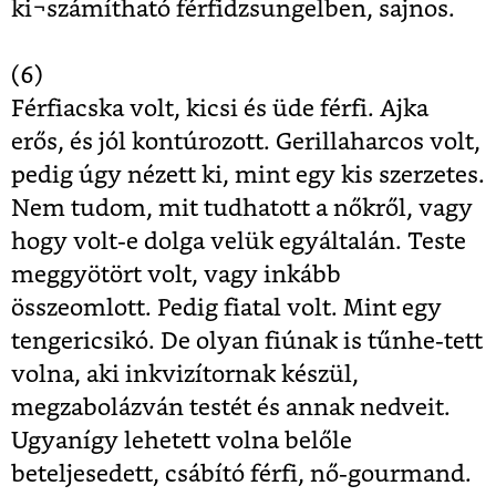
ki¬számítható férfidzsungelben, sajnos.
(6)
Férfiacska volt, kicsi és üde férfi. Ajka
erős, és jól kontúrozott. Gerillaharcos volt,
pedig úgy nézett ki, mint egy kis szerzetes.
Nem tudom, mit tudhatott a nőkről, vagy
hogy volt-e dolga velük egyáltalán. Teste
meggyötört volt, vagy inkább
összeomlott. Pedig fiatal volt. Mint egy
tengericsikó. De olyan fiúnak is tűnhe-tett
volna, aki inkvizítornak készül,
megzabolázván testét és annak nedveit.
Ugyanígy lehetett volna belőle
beteljesedett, csábító férfi, nő-gourmand.