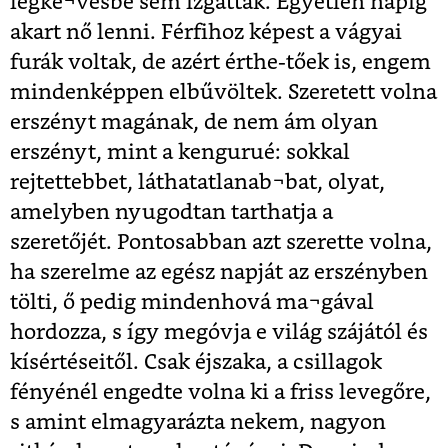
legke¬vésbé sem izgatták. Egyetlen napig
akart nő lenni. Férfihoz képest a vágyai
furák voltak, de azért érthe-tőek is, engem
mindenképpen elbűvöltek. Szeretett volna
erszényt magának, de nem ám olyan
erszényt, mint a kengurué: sokkal
rejtettebbet, láthatatlanab¬bat, olyat,
amelyben nyugodtan tarthatja a
szeretőjét. Pontosabban azt szerette volna,
ha szerelme az egész napját az erszényben
tölti, ő pedig mindenhová ma¬gával
hordozza, s így megóvja e világ szájától és
kísértéseitől. Csak éjszaka, a csillagok
fényénél engedte volna ki a friss levegőre,
s amint elmagyarázta nekem, nagyon