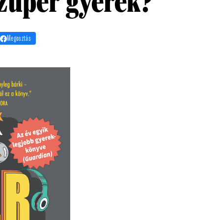
zuper gyerek?
Megosztás