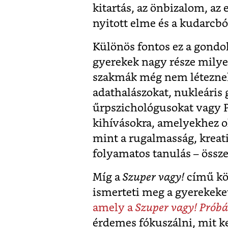
kitartás, az önbizalom, az 
nyitott elme és a kudarcból
Különös fontos ez a gondo
gyerekek nagy része milye
szakmák még nem léteznek. 
adathalászokat, nukleáris
űrpszichológusokat vagy 
kihívásokra, amelyekhez o
mint a rugalmasság, kreati
folyamatos tanulás – össz
Míg a
Szuper vagy!
című kö
ismerteti meg a gyerekeke
amely a
Szuper vagy! Próbál
érdemes fókuszálni, mit ke