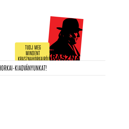
TUDJ MEG
MINDENT
KRASZNAHORKAIRÓL!
(CURRENT)
HORKAI-KIADVÁNYUNKAT!