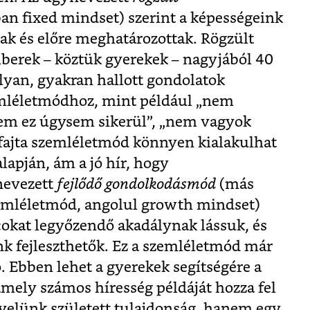
ban fixed mindset) szerint a képességeink
ak és előre meghatározottak. Rögzült
erek – köztük gyerekek – nagyjából 40
olyan, gyakran hallott gondolatok
mléletmódhoz, mint például „nem
kem ez úgysem sikerül”, „nem vagyok
 fajta szemléletmód könnyen kialakulhat
alapján, ám a jó hír, hogy
nevezett
fejlődő gondolkodásmód
(más
zemléletmód, angolul growth mindset)
cokat legyőzendő akadálynak lássuk, és
nk fejleszthetők. Ez a szemléletmód már
. Ebben lehet a gyerekek segítségére a
mely számos híresség példáját hozza fel
 velünk született tulajdonság, hanem egy