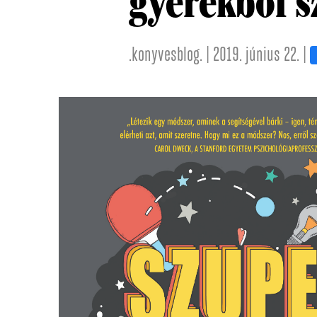
gyerekből s
.konyvesblog. | 2019. június 22. |