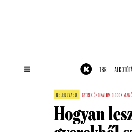
(CURRENT)
TBR
ALKOTÓT
BELEOLVASÓ
GYEREK
ÖNBIZALOM
D:BOOK
MANÓ
Hogyan lesz