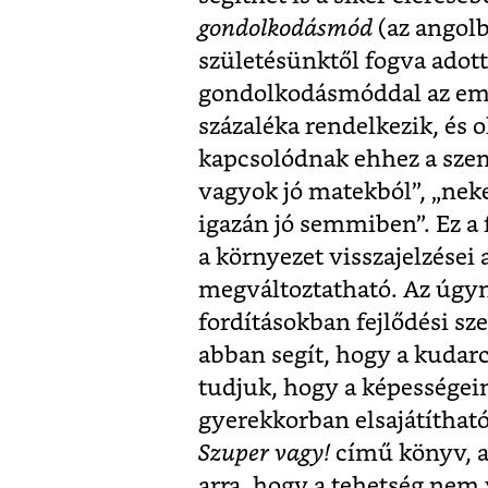
gondolkodásmód
(az angol
születésünktől fogva adott
gondolkodásmóddal az emb
százaléka rendelkezik, és 
kapcsolódnak ehhez a sze
vagyok jó matekból”, „ne
igazán jó semmiben”. Ez a
a környezet visszajelzései 
megváltoztatható. Az úgy
fordításokban fejlődési s
abban segít, hogy a kudar
tudjuk, hogy a képességei
gyerekkorban elsajátítható
Szuper vagy!
című könyv, a
arra, hogy a tehetség nem