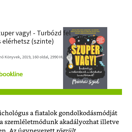
uper vagy! - Turbózd fel
 elérhetsz (szinte)
nó Könyvek, 2019, 160 oldal, 2990 HUF
ichológus a fiatalok gondolkodásmódját
y a szemléletmódunk akadályozhat illetve
ében. Az úgynevezett
rögzült