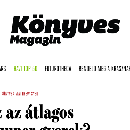
(CURRENT)
(CURRENT)
(CURRENT)
ÁRS
HAVI TOP 50
FUTUROTHECA
RENDELD MEG A KRASZNA
 KÖNYVEK
MATTHEW SYED
 az átlagos