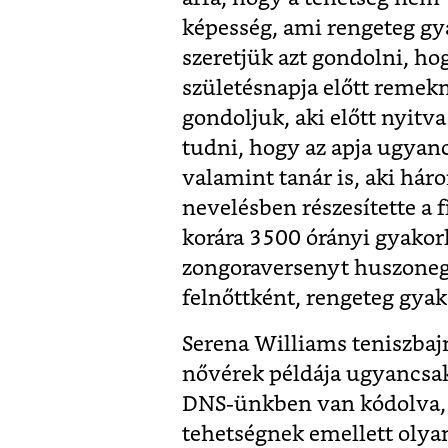
képesség, ami rengeteg gya
szeretjük azt gondolni, ho
születésnapja előtt remekm
gondoljuk, aki előtt nyitva
tudni, hogy az apja ugyan
valamint tanár is, aki hár
nevelésben részesítette a f
korára 3500 órányi gyakorl
zongoraversenyt huszoneg
felnőttként, rengeteg gyak
Serena Williams teniszbaj
nővérek példája ugyancsak
DNS-ünkben van kódolva
tehetségnek emellett olyan