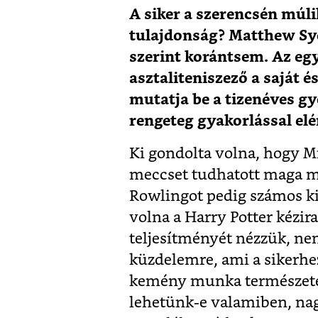
A siker a szerencsén múli
tulajdonság? Matthew Sy
szerint korántsem. Az egy
asztaliteniszező a saját 
mutatja be a tizenéves gy
rengeteg gyakorlással el
K
i gondolta volna, hogy 
meccset tudhatott maga mög
Rowlingot pedig számos kia
volna a Harry Potter kézir
teljesítményét nézzük, ne
küzdelemre, ami a sikerhez
kemény munka természetes 
lehetünk-e valamiben, nag