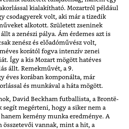
korlással kialakítható. Mozartról például
gy csodagyerek volt, aki már a tizedik
űveket alkotott. Született zseninek
 állt a zenészi pálya. Ám érdemes azt is
csak zenész és előadóművész volt,
oméves korától fogva intenzív zenei
iát. Így a kis Mozart mögött hatéves
ás állt. Remekművét, a 9.
y éves korában komponálta, már
orlással és munkával a háta mögött.
nok, David Beckham futballista, a Brontë-
 segít megérteni, hogy a siker nem a
, hanem kemény munka eredménye. A
 összetevői vannak, mint a hit, a