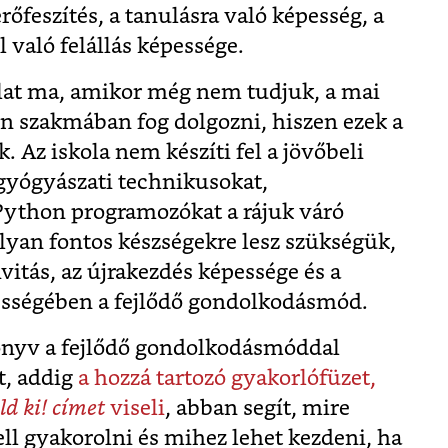
erőfeszítés, a tanulásra való képesség, a
 való felállás képessége.
lat ma, amikor még nem tudjuk, a mai
n szakmában fog dolgozni, hiszen ezek a
Az iskola nem készíti fel a jövőbeli
 gyógyászati technikusokat,
Python programozókat a rájuk váró
lyan fontos készségekre lesz szükségük,
vitás, az újrakezdés képessége és a
ességében a fejlődő gondolkodásmód.
nyv a fejlődő gondolkodásmóddal
t, addig
a hozzá tartozó gyakorlófüzet,
d ki! címet
viseli
, abban segít, mire
ll gyakorolni és mihez lehet kezdeni, ha