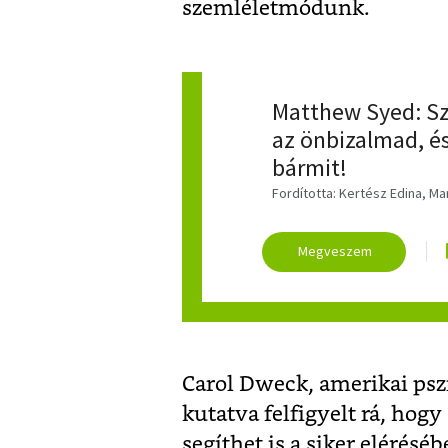
szemléletmódunk.
Matthew Syed: Sz
az önbizalmad, és
bármit!
Fordította: Kertész Edina, Ma
Carol Dweck, amerikai psz
kutatva felfigyelt rá, hog
segíthet is a siker elérés