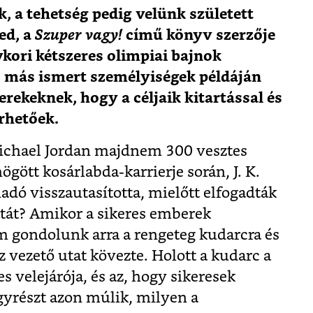
k, a tehetség pedig velünk született
ed, a
Szuper vagy!
című könyv szerzője
kori kétszeres olimpiai bajnok
és más ismert személyiségek példáján
erekeknek, hogy a céljaik kitartással és
érhetőek.
Michael Jordan majdnem 300 vesztes
ött kosárlabda-karrierje során, J. K.
dó visszautasította, mielőtt elfogadták
atát? Amikor a sikeres emberek
m gondolunk arra a rengeteg kudarcra és
 vezető utat kövezte. Holott a kudarc a
velejárója, és az, hogy sikeresek
yrészt azon múlik, milyen a