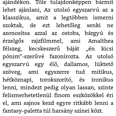
ajándékon. Tőle tulajdonképpen bármit
lehet ajánlani, Az utolsó egyszarvú az a
klasszikus, amit a legtöbben ismerni
szoktak, de ezt lehetőleg senki ne
azonosítsa azzal az ostoba, bárgyú és
érzelgős rajzfilmmel, ami Amalthea
félszeg, kecskeszerű báját „én kicsi
pónim”-szerűvé fazonírozta. Az utolsó
egyszarvú egy élő, dallamos, lüktető
szöveg, ami egyszerre tud mitikus,
hétköznapi, torokszorító, és ironikus
lenni, mindezt pedig olyan lassan, szinte
felismerhetetlenül finom eszközökkel éri
el, ami sajnos kezd egyre ritkább lenni a
fantasy-paletta túl harsány színei közt.