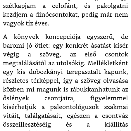
szétkapjam a celofánt, és pakolgatni
kezdjem a dinócsontokat, pedig már nem
vagyok tíz éves.
A könyvek koncepciója egyszerű, de
baromi jó ötlet: egy konkrét ásatást kísér
végig a szöveg, az első csontok
megtalálásától az utolsókig. Mellékletként
egy kis dobozkányi terepasztalt kapunk,
részletes térképpel, így a szöveg olvasása
közben mi magunk is rábukkanhatunk az
őslények csontjaira, figyelemmel
kísérhetjük a paleontológusok szakmai
vitáit, találgatásait, egészen a csontváz
összeillesztéséig és a kiállítás