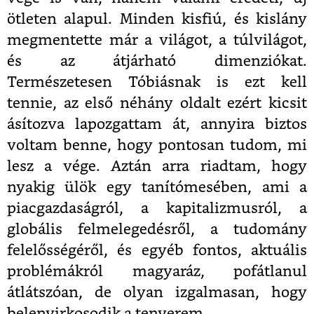
ötleten alapul. Minden kisfiú, és kislány
megmentette már a világot, a túlvilágot,
és az átjárható dimenziókat.
Természetesen Tóbiásnak is ezt kell
tennie, az első néhány oldalt ezért kicsit
ásítozva lapozgattam át, annyira biztos
voltam benne, hogy pontosan tudom, mi
lesz a vége. Aztán arra riadtam, hogy
nyakig ülök egy tanítómesében, ami a
piacgazdaságról, a kapitalizmusról, a
globális felmelegedésről, a tudomány
felelősségéről, és egyéb fontos, aktuális
problémákról magyaráz, pofátlanul
átlátszóan, de olyan izgalmasan, hogy
belenyirkosodik a tenyerem.