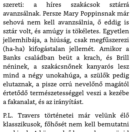
szereti: a híres szakácsok sztárrá
avanzsálnak. Persze Mary Poppinsnak már
sehová nem kell avanzsálnia, ő eddig is
sztár volt, és amúgy is tökéletes. Egyetlen
jellemhibája, a hiúság, csak megfűszerezi
(ha-ha) kifogástalan jellemét. Amikor a
Banks családban beüt a krach, és Brill
néninek, a szakácsnőnek kanyarós lesz
mind a négy unokahúga, a szülők pedig
elutaznak, a pisze orrú nevelőnő magától
értetődő természetességgel veszi a kezébe
a fakanalat, és az irányítást.
P.L. Travers történetei már velünk élő
klasszikusok, főhősét nem kell bemutatni