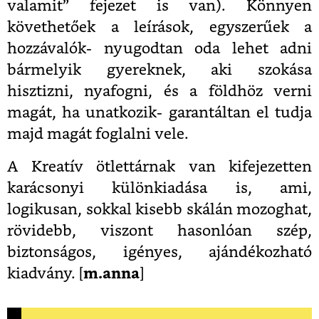
valamit” fejezet is van). Könnyen
követhetőek a leírások, egyszerűek a
hozzávalók- nyugodtan oda lehet adni
bármelyik gyereknek, aki szokása
hisztizni, nyafogni, és a földhöz verni
magát, ha unatkozik- garantáltan el tudja
majd magát foglalni vele.
A Kreatív ötlettárnak van kifejezetten
karácsonyi különkiadása is, ami,
logikusan, sokkal kisebb skálán mozoghat,
rövidebb, viszont hasonlóan szép,
biztonságos, igényes, ajándékozható
kiadvány. [
m.anna
]