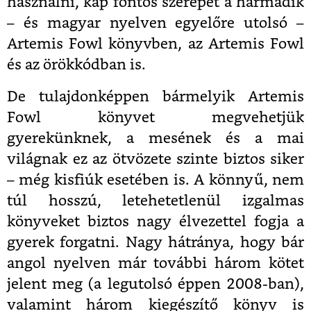
használni, kap fontos szerepet a harmadik
– és magyar nyelven egyelőre utolsó –
Artemis Fowl könyvben, az Artemis Fowl
és az örökkódban is.
De tulajdonképpen bármelyik Artemis
Fowl könyvet megvehetjük
gyerekünknek, a mesének és a mai
világnak ez az ötvözete szinte biztos siker
– még kisfiúk esetében is. A könnyű, nem
túl hosszú, letehetetlenül izgalmas
könyveket biztos nagy élvezettel fogja a
gyerek forgatni. Nagy hátránya, hogy bár
angol nyelven már további három kötet
jelent meg (a legutolsó éppen 2008-ban),
valamint három kiegészítő könyv is