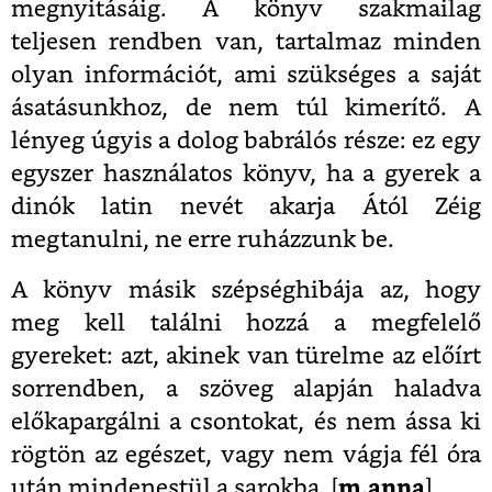
megnyitásáig. A könyv szakmailag
teljesen rendben van, tartalmaz minden
olyan információt, ami szükséges a saját
ásatásunkhoz, de nem túl kimerítő. A
lényeg úgyis a dolog babrálós része: ez egy
egyszer használatos könyv, ha a gyerek a
dinók latin nevét akarja Ától Zéig
megtanulni, ne erre ruházzunk be.
A könyv másik szépséghibája az, hogy
meg kell találni hozzá a megfelelő
gyereket: azt, akinek van türelme az előírt
sorrendben, a szöveg alapján haladva
előkapargálni a csontokat, és nem ássa ki
rögtön az egészet, vagy nem vágja fél óra
után mindenestül a sarokba. [
m.anna
]