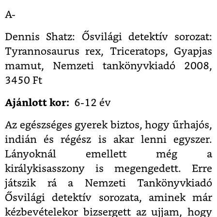
A-
Dennis Shatz: Ősvilági detektív sorozat:
Tyrannosaurus rex, Triceratops, Gyapjas
mamut, Nemzeti tankönyvkiadó 2008,
3450 Ft
Ajánlott kor:
6-12 év
Az egészséges gyerek biztos, hogy űrhajós,
indián és régész is akar lenni egyszer.
Lányoknál emellett még a
királykisasszony is megengedett. Erre
játszik rá a Nemzeti Tankönyvkiadó
Ősvilági detektív sorozata, aminek már
kézbevételekor bizsergett az ujjam, hogy