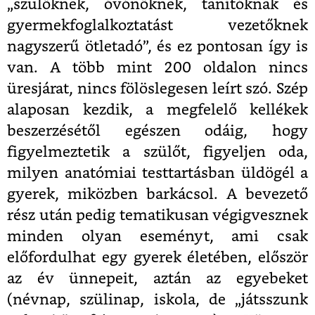
„szülőknek, óvónőknek, tanítóknak és
gyermekfoglalkoztatást vezetőknek
nagyszerű ötletadó”, és ez pontosan így is
van. A több mint 200 oldalon nincs
üresjárat, nincs fölöslegesen leírt szó. Szép
alaposan kezdik, a megfelelő kellékek
beszerzésétől egészen odáig, hogy
figyelmeztetik a szülőt, figyeljen oda,
milyen anatómiai testtartásban üldögél a
gyerek, miközben barkácsol. A bevezető
rész után pedig tematikusan végigvesznek
minden olyan eseményt, ami csak
előfordulhat egy gyerek életében, először
az év ünnepeit, aztán az egyebeket
(névnap, szülinap, iskola, de „játsszunk