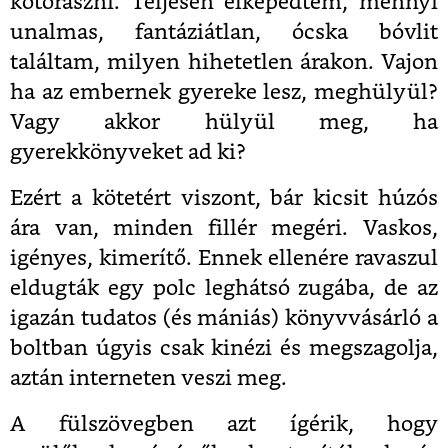
kotorászni. Teljesen elképedtem, mennyi
unalmas, fantáziátlan, ócska bóvlit
találtam, milyen hihetetlen árakon. Vajon
ha az embernek gyereke lesz, meghülyül?
Vagy akkor hülyül meg, ha
gyerekkönyveket ad ki?
Ezért a kötetért viszont, bár kicsit húzós
ára van, minden fillér megéri. Vaskos,
igényes, kimerítő. Ennek ellenére ravaszul
eldugták egy polc leghátsó zugába, de az
igazán tudatos (és mániás) könyvvásárló a
boltban úgyis csak kinézi és megszagolja,
aztán interneten veszi meg.
A fülszövegben azt ígérik, hogy