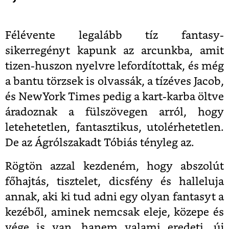
Félévente legalább tíz fantasy-
sikerregényt kapunk az arcunkba, amit
tizen-huszon nyelvre lefordítottak, és még
a bantu törzsek is olvassák, a tízéves Jacob,
és NewYork Times pedig a kart-karba öltve
áradoznak a fülszövegen arról, hogy
letehetetlen, fantasztikus, utolérhetetlen.
De az Ágrólszakadt Tóbiás tényleg az.
Rögtön azzal kezdeném, hogy abszolút
főhajtás, tisztelet, dicsfény és halleluja
annak, aki ki tud adni egy olyan fantasyt a
kezéből, aminek nemcsak eleje, közepe és
vége is van, hanem valami eredeti, új