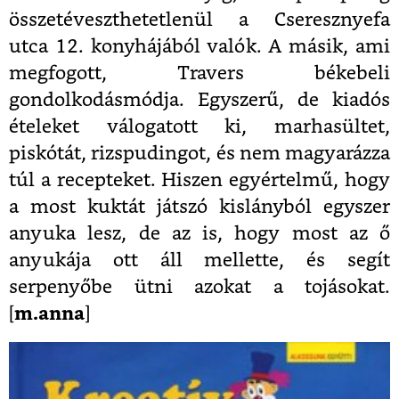
összetéveszthetetlenül a Cseresznyefa
utca 12. konyhájából valók. A másik, ami
megfogott, Travers békebeli
gondolkodásmódja. Egyszerű, de kiadós
ételeket válogatott ki, marhasültet,
piskótát, rizspudingot, és nem magyarázza
túl a recepteket. Hiszen egyértelmű, hogy
a most kuktát játszó kislányból egyszer
anyuka lesz, de az is, hogy most az ő
anyukája ott áll mellette, és segít
serpenyőbe ütni azokat a tojásokat.
[
m.anna
]