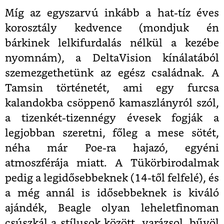
Míg az egyszarvú inkább a hat-tíz éves
korosztály kedvence (mondjuk én
bárkinek lelkifurdalás nélkül a kezébe
nyomnám), a DeltaVision kínálatából
szemezgethetünk az egész családnak. A
Tamsin történetét, ami egy furcsa
kalandokba csöppenő kamaszlányról szól,
a tizenkét-tizennégy évesek fogják a
legjobban szeretni, főleg a mese sötét,
néha már Poe-ra hajazó, egyéni
atmoszférája miatt. A Tükörbirodalmak
pedig a legidősebbeknek (14-től felfelé), és
a még annál is idősebbeknek is kiváló
ajándék, Beagle olyan leheletfinoman
csúszkál a stílusok között, varázsol, bűvöl