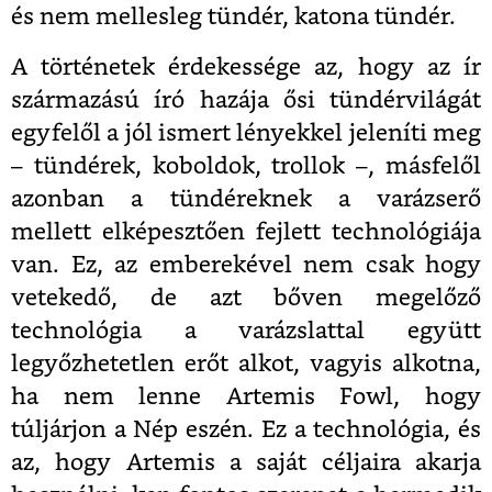
és nem mellesleg tündér, katona tündér.
A történetek érdekessége az, hogy az ír
származású író hazája ősi tündérvilágát
egyfelől a jól ismert lényekkel jeleníti meg
– tündérek, koboldok, trollok –, másfelől
azonban a tündéreknek a varázserő
mellett elképesztően fejlett technológiája
van. Ez, az emberekével nem csak hogy
vetekedő, de azt bőven megelőző
technológia a varázslattal együtt
legyőzhetetlen erőt alkot, vagyis alkotna,
ha nem lenne Artemis Fowl, hogy
túljárjon a Nép eszén. Ez a technológia, és
az, hogy Artemis a saját céljaira akarja