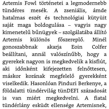
Artemis Fowl történetei a legmodernebb
tündéres mesék. A zseniális, ámde
hatalmas eszét és technológiai kütyüit
saját maga boldogulása – vagyis nagy
kimenetelű bűnügyek – szolgálatába állító
Artemis különös főszereplő. Minél
gonoszabbnak akarja Eoin Colfer
beállítani, annál valószínűbb, hogy a
gyerekek nagyon is megkedvelik a kisfiút,
aki időnként kifejezetten felnőttesen,
máskor korának megfelelő gyerekként
viselkedik. Hasonlóan Pinduri Berkenye, a
földalatti tündérvilág tünDEFI századosát
is van miért megkedvelni. A fiatal
tündérlány esküdt ellensége Artemisnek,