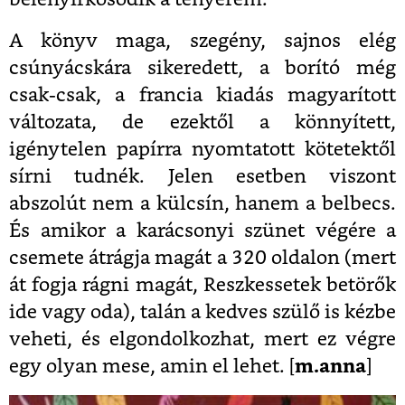
A könyv maga, szegény, sajnos elég
csúnyácskára sikeredett, a borító még
csak-csak, a francia kiadás magyarított
változata, de ezektől a könnyített,
igénytelen papírra nyomtatott kötetektől
sírni tudnék. Jelen esetben viszont
abszolút nem a külcsín, hanem a belbecs.
És amikor a karácsonyi szünet végére a
csemete átrágja magát a 320 oldalon (mert
át fogja rágni magát, Reszkessetek betörők
ide vagy oda), talán a kedves szülő is kézbe
veheti, és elgondolkozhat, mert ez végre
egy olyan mese, amin el lehet. [
m.anna
]