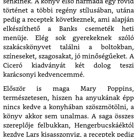
senkinek. A könyv első harmada egy rövid
történet a többi regény stílusában, utána
pedig a receptek következnek, ami alapján
elkészíthető a Banks csemeték heti
menüje. Elég sok gyerekeknek szóló
szakácskönyvet találni a boltokban,
színeseket, szagosakat, jó minőségűeket. A
Ciceró kiadványát két dolog teszi
karácsonyi kedvencemmé.
Először is maga Mary Poppins,
természetesen, hiszen ha anyukának épp
nincs kedve a konyhában szöszmötölni, a
könyv akkor sem unalmas. A saga összes
szereplője felbukkan, Hengerbucskáéktól
kezdve Lars kisasszonyig, a receptek pedig