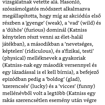
vizsgálatnak vetette alá. Hasonló,
szószámolgatós módszert alkalmazva
megállapította, hogy míg az akciódús első
részben a ’gyenge’ (weak), a ’vad’ (wild) és
a ’dühös’ (furious) dominál (Katniss
kénytelen részt venni az élet-halál
játékban), a másodikban a ’nevetséges,
képtelen’ (ridiculous), és a’fizikai, testi’
(physical) melléknevek a gyakoriak
(Katniss-nak egy második versennyel és
egy lázadással is el kell bírnia), a befejező
epizódban pedig a ’boldog’ (glad),
’szerencsés’ (lucky) és a ’vicces’ (funny)
mellénévből volt a legtöbb (Katniss egy
rakás szerencsétlen esemény után végre