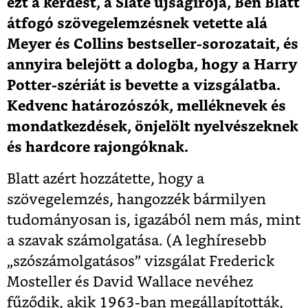
ezt a kérdést, a Slate újságírója, Ben Blatt
átfogó szövegelemzésnek vetette alá
Meyer és Collins bestseller-sorozatait, és
annyira belejött a dologba, hogy a Harry
Potter-szériát is bevette a vizsgálatba.
Kedvenc határozószók, melléknevek és
mondatkezdések, önjelölt nyelvészeknek
és hardcore rajongóknak.
Blatt azért hozzátette, hogy a
szövegelemzés, hangozzék bármilyen
tudományosan is, igazából nem más, mint
a szavak számolgatása. (A leghíresebb
„szószámolgatásos” vizsgálat Frederick
Mosteller és David Wallace nevéhez
fűződik, akik 1963-ban megállapították,