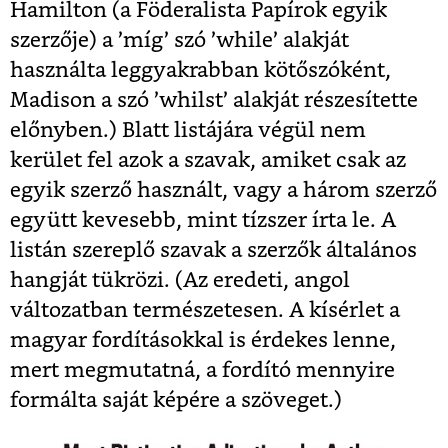
Hamilton (a Föderalista Papírok egyik
szerzője) a ’míg’ szó ’while’ alakját
használta leggyakrabban kötőszóként,
Madison a szó ’whilst’ alakját részesítette
előnyben.) Blatt listájára végül nem
kerület fel azok a szavak, amiket csak az
egyik szerző használt, vagy a három szerző
együtt kevesebb, mint tízszer írta le. A
listán szereplő szavak a szerzők általános
hangját tükrözi. (Az eredeti, angol
változatban természetesen. A kísérlet a
magyar fordításokkal is érdekes lenne,
mert megmutatná, a fordító mennyire
formálta saját képére a szöveget.)