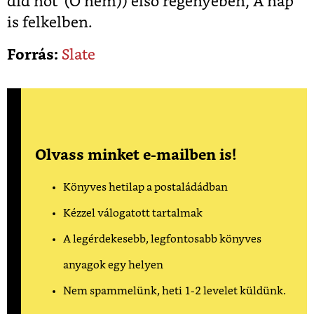
did not’ (Ő nem)) első regényében, A nap
is felkelben.
Forrás:
Slate
Olvass minket e-mailben is!
Könyves hetilap a postaládádban
Kézzel válogatott tartalmak
A legérdekesebb, legfontosabb könyves
anyagok egy helyen
Nem spammelünk, heti 1-2 levelet küldünk.