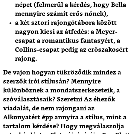
népet (felmerül a kérdés, hogy Bella
mennyire számít erős nőnek),
a két sztori rajongótábora között
nagyon kicsi az átfedés: a Meyer-
csapat a romantikus fantasyért, a
Collins-csapat pedig az erőszakosért
rajong.
De vajon hogyan tükröződik mindez a
szerzők írói stílusán? Mennyire
különböznek a mondatszerkezeteik, a
szóválasztásaik? Szeretni Az éhezők
viadalát, de nem rajongani az
Alkonyatért épp annyira a stílus, mint a
tartalom kérdése? Hogy megválaszolja