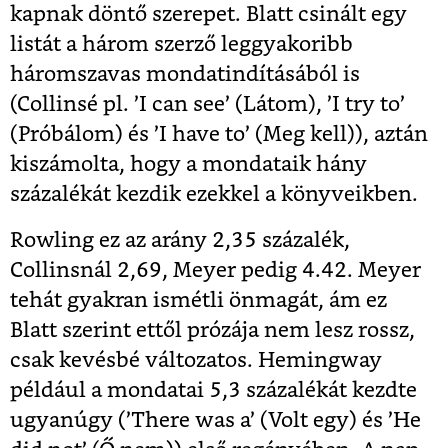
kapnak döntő szerepet. Blatt csinált egy
listát a három szerző leggyakoribb
háromszavas mondatindításából is
(Collinsé pl. ’I can see’ (Látom), ’I try to’
(Próbálom) és ’I have to’ (Meg kell)), aztán
kiszámolta, hogy a mondataik hány
százalékát kezdik ezekkel a könyveikben.
Rowling ez az arány 2,35 százalék,
Collinsnál 2,69, Meyer pedig 4.42. Meyer
tehát gyakran ismétli önmagát, ám ez
Blatt szerint ettől prózája nem lesz rossz,
csak kevésbé változatos. Hemingway
például a mondatai 5,3 százalékát kezdte
ugyanúgy (’There was a’ (Volt egy) és ’He