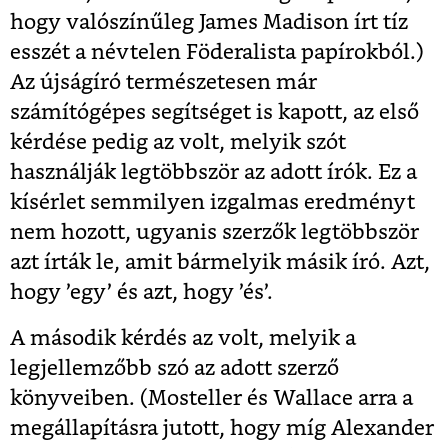
hogy valószínűleg James Madison írt tíz
esszét a névtelen Föderalista papírokból.)
Az újságíró természetesen már
számítógépes segítséget is kapott, az első
kérdése pedig az volt, melyik szót
használják legtöbbször az adott írók. Ez a
kísérlet semmilyen izgalmas eredményt
nem hozott, ugyanis szerzők legtöbbször
azt írták le, amit bármelyik másik író. Azt,
hogy ’egy’ és azt, hogy ’és’.
A második kérdés az volt, melyik a
legjellemzőbb szó az adott szerző
könyveiben. (Mosteller és Wallace arra a
megállapításra jutott, hogy míg Alexander