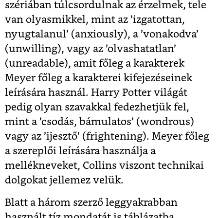
szériában túlcsordulnak az érzelmek, tele
van olyasmikkel, mint az ’izgatottan,
nyugtalanul’ (anxiously), a ’vonakodva’
(unwilling), vagy az ’olvashatatlan’
(unreadable), amit főleg a karakterek
Meyer főleg a karakterei kifejezéseinek
leírására használ. Harry Potter világát
pedig olyan szavakkal fedezhetjük fel,
mint a ’csodás, bámulatos’ (wondrous)
vagy az ’ijesztő’ (frightening). Meyer főleg
a szereplői leírására használja a
mellékneveket, Collins viszont technikai
dolgokat jellemez velük.
Blatt a három szerző leggyakrabban
használt tíz mondatát is táblázatba