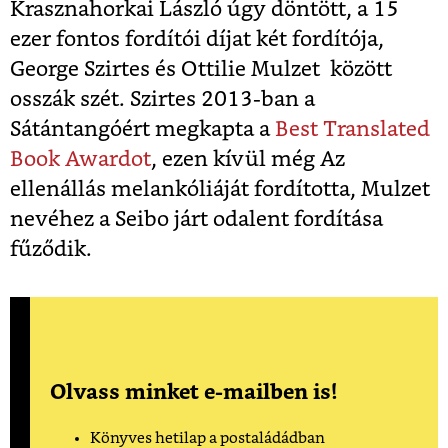
Krasznahorkai László úgy döntött, a 15
ezer fontos fordítói díjat két fordítója,
George Szirtes és Ottilie Mulzet között
osszák szét. Szirtes 2013-ban a
Sátántangóért megkapta a
Best Translated
Book Awardot
, ezen kívül még Az
ellenállás melankóliáját fordította, Mulzet
nevéhez a Seibo járt odalent fordítása
fűződik.
Olvass minket e-mailben is!
Könyves hetilap a postaládádban