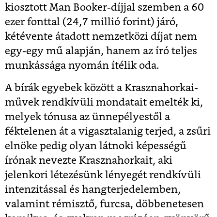
kiosztott Man Booker-díjjal szemben a 60
ezer fonttal (24,7 millió forint) járó,
kétévente átadott nemzetközi díjat nem
egy-egy mű alapján, hanem az író teljes
munkássága nyomán ítélik oda.
A bírák egyebek között a Krasznahorkai-
művek rendkívüli mondatait emelték ki,
melyek tónusa az ünnepélyestől a
féktelenen át a vigasztalanig terjed, a zsűri
elnöke pedig olyan látnoki képességű
írónak nevezte Krasznahorkait, aki
jelenkori létezésünk lényegét rendkívüli
intenzitással és hangterjedelemben,
valamint rémisztő, furcsa, döbbenetesen