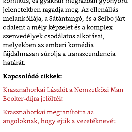
komikus, és gyakran megrázóan gyönyörű
jelenetekben ragadja meg. Az ellenállás
melankóliája, a Sátántangó, és a Seibo járt
odalent a mély képzelet és a komplex
szenvedélyek csodálatos alkotásai,
melyekben az emberi komédia
fájdalmasan súrolja a transzcendencia
határát.
Kapcsolódó cikkek:
Krasznahorkai Lászlót a Nemzetközi Man
Booker-díjra jelölték
Krasznahorkai megtanította az
angoloknak, hogy ejtik a vezetéknevét