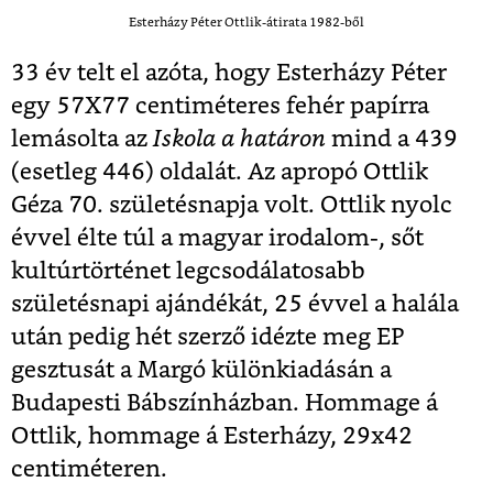
Esterházy Péter Ottlik-átirata 1982-ből
33 év telt el azóta, hogy Esterházy Péter
egy 57X77 centiméteres fehér papírra
lemásolta az
Iskola a határon
mind a 439
(esetleg 446) oldalát. Az apropó Ottlik
Géza 70. születésnapja volt. Ottlik nyolc
évvel élte túl a magyar irodalom-, sőt
kultúrtörténet legcsodálatosabb
születésnapi ajándékát, 25 évvel a halála
után pedig hét szerző idézte meg EP
gesztusát a Margó különkiadásán a
Budapesti Bábszínházban. Hommage á
Ottlik, hommage á Esterházy, 29x42
centiméteren.