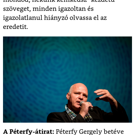
szöveget, minden igazoltan és
igazolatlanul hiányzó olvassa el az
eredetit.
A Péterfy-átirat:
Péterfy Gergely betéve