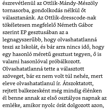
észrevétlenül az Ottlik-Mándy-Mészöly
tornasorba, gondolkodás nélkül őt
választanánk. Az Ottlik-dresscode-nak
tökéletesen megfelelő Németh Gábor
szerint EP gesztusában az a
legnagyszerűbb, hogy olvashatatlanná
teszi az Iskolát, és bár arra nincs idő, hogy
egy hasonló méretű gesztust tegyen, ő is
valami hasonlóval próbálkozott.
Olvashatatlanná tette a választott
szöveget, bár ez nem volt túl nehéz, mert
eleve olvashatatlanul ír. Átszoktatott,
rejtett balkezesként még mindig élénken
él benne annak az első osztályos napnak az
emléke, amikor nyolc órát dolgozott azon,