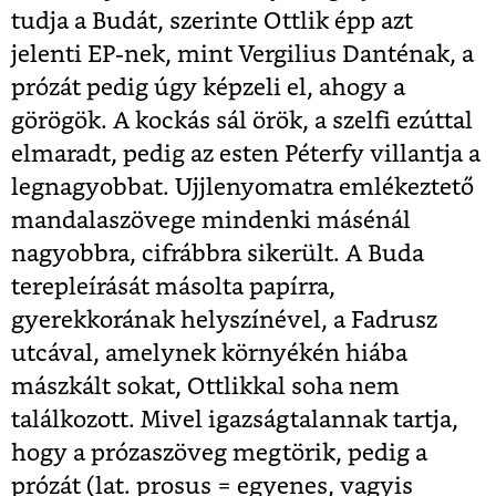
tudja a Budát, szerinte Ottlik épp azt
jelenti EP-nek, mint Vergilius Danténak, a
prózát pedig úgy képzeli el, ahogy a
görögök. A kockás sál örök, a szelfi ezúttal
elmaradt, pedig az esten Péterfy villantja a
legnagyobbat. Ujjlenyomatra emlékeztető
mandalaszövege mindenki másénál
nagyobbra, cifrábbra sikerült. A Buda
terepleírását másolta papírra,
gyerekkorának helyszínével, a Fadrusz
utcával, amelynek környékén hiába
mászkált sokat, Ottlikkal soha nem
találkozott. Mivel igazságtalannak tartja,
hogy a prózaszöveg megtörik, pedig a
prózát (lat. prosus = egyenes, vagyis