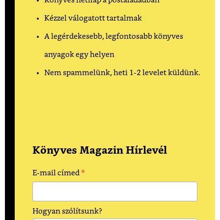
Könyves hetilap a postaládádban
Kézzel válogatott tartalmak
A legérdekesebb, legfontosabb könyves
anyagok egy helyen
Nem spammelünk, heti 1-2 levelet küldünk.
Könyves Magazin Hírlevél
*
E-mail címed
Hogyan szólítsunk?