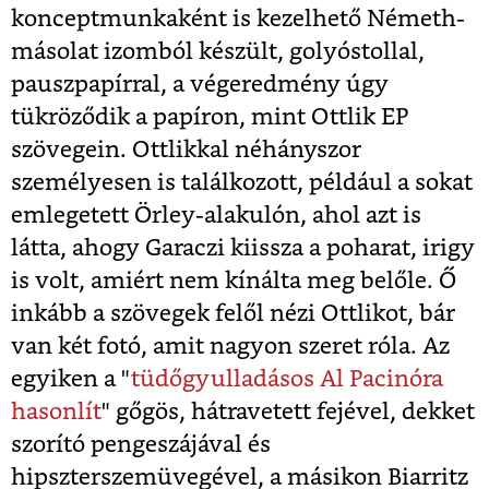
konceptmunkaként is kezelhető Németh-
másolat izomból készült, golyóstollal,
pauszpapírral, a végeredmény úgy
tükröződik a papíron, mint Ottlik EP
szövegein. Ottlikkal néhányszor
személyesen is találkozott, például a sokat
emlegetett Örley-alakulón, ahol azt is
látta, ahogy Garaczi kiissza a poharat, irigy
is volt, amiért nem kínálta meg belőle. Ő
inkább a szövegek felől nézi Ottlikot, bár
van két fotó, amit nagyon szeret róla. Az
egyiken a "
tüdőgyulladásos Al Pacinóra
hasonlít
" gőgös, hátravetett fejével, dekket
szorító pengeszájával és
hipszterszemüvegével, a másikon Biarritz