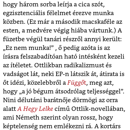
hogy három sorba leírja a cica szót,
egzisztenciális félelmet érezve munka
közben. (Ez már a második macskaféle az
esten, a medvére végig hiába vártunk.) A
füzetbe végül tanári részről annyi került:
„Ez nem munka!” , ő pedig azóta is az
írásra felszabadítóan ható intésként kezeli
az ítéletet. Ottlikban radikalizmust és
vadságot lát, neki EP-n látszik át, átirata is
őt idézi, közelebbről a
Függő
t
, meg azt,
hogy „a jó bégum átsodrólag teljességgel”.
Nini délutáni barátnője dörmögi az orra
alatt
A Hegy Lelke
című Ottlik-novellában,
ami Németh szerint olyan rossz, hogy
képtelenség nem emlékezni rá. A kortárs