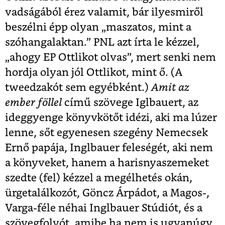
vadságából érez valamit, bár ilyesmiről
beszélni épp olyan „maszatos, mint a
szóhangalaktan.” PNL azt írta le kézzel,
„ahogy EP Ottlikot olvas”, mert senki nem
hordja olyan jól Ottlikot, mint ő. (A
tweedzakót sem egyébként.)
Amit az
ember föllel
című szövege Iglbauert, az
ideggyenge könyvkötőt idézi, aki ma lúzer
lenne, sőt egyenesen szegény Nemecsek
Ernő papája, Inglbauer feleségét, aki nem
a könyveket, hanem a harisnyaszemeket
szedte (fel) kézzel a megélhetés okán,
ürgetalálkozót, Göncz Árpádot, a Magos-,
Varga-féle néhai Inglbauer Stúdiót, és a
szövegfolyót, amibe ha nem is ugyanúgy,