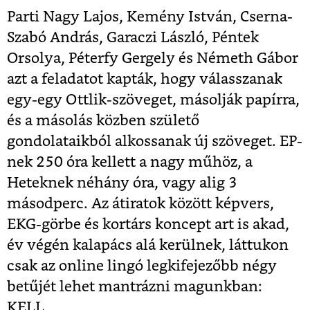
Parti Nagy Lajos, Kemény István, Cserna-
Szabó András, Garaczi László, Péntek
Orsolya, Péterfy Gergely és Németh Gábor
azt a feladatot kapták, hogy válasszanak
egy-egy Ottlik-szöveget, másolják papírra,
és a másolás közben születő
gondolataikból alkossanak új szöveget. EP-
nek 250 óra kellett a nagy műhöz, a
Heteknek néhány óra, vagy alig 3
másodperc. Az átiratok között képvers,
EKG-görbe és kortárs koncept art is akad,
év végén kalapács alá kerülnek, láttukon
csak az online lingó legkifejezőbb négy
betűjét lehet mantrázni magunkban:
KELL.