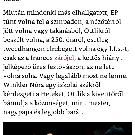
Miután mindenki más elhallgatott, EP
tűnt volna fel a színpadon, a nézőtérről
jött volna vagy takarásból, Ottlikról
beszélt volna, a 250. óráról, esetleg
tweedhangon elrebegett volna egy l.f.s.-t,
csak az a francos
zárójel
, a kettős hiányt
jelképező üres festővászon, az ne lett
volna soha. Vagy legalább most ne lenne.
Winkler Nóra egy iskolai székről
kérdezgeti a Heteket, Ottlik a kivetítőről
bámulja a közönséget, mint mester,
nagypapa és legjobb barát.