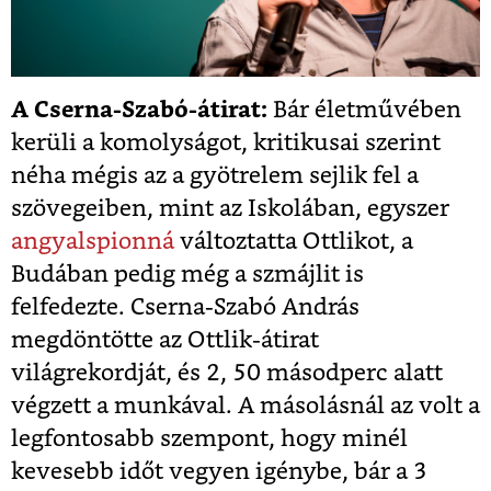
A Cserna-Szabó-átirat:
Bár életművében
kerüli a komolyságot, kritikusai szerint
néha mégis az a gyötrelem sejlik fel a
szövegeiben, mint az Iskolában, egyszer
angyalspionná
változtatta Ottlikot, a
Budában pedig még a szmájlit is
felfedezte. Cserna-Szabó András
megdöntötte az Ottlik-átirat
világrekordját, és 2, 50 másodperc alatt
végzett a munkával. A másolásnál az volt a
legfontosabb szempont, hogy minél
kevesebb időt vegyen igénybe, bár a 3