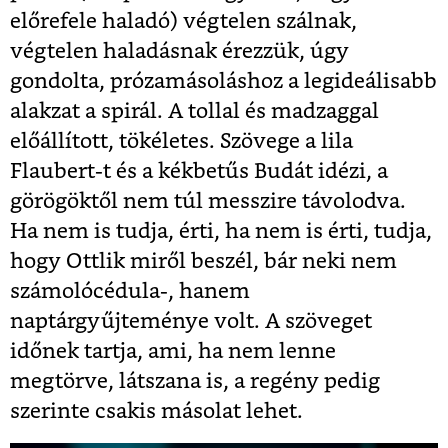
előrefele haladó) végtelen szálnak,
végtelen haladásnak érezzük, úgy
gondolta, prózamásoláshoz a legideálisabb
alakzat a spirál. A tollal és madzaggal
előállított, tökéletes. Szövege a lila
Flaubert-t és a kékbetűs Budát idézi, a
görögöktől nem túl messzire távolodva.
Ha nem is tudja, érti, ha nem is érti, tudja,
hogy Ottlik miről beszél, bár neki nem
számolócédula-, hanem
naptárgyűjteménye volt. A szöveget
időnek tartja, ami, ha nem lenne
megtörve, látszana is, a regény pedig
szerinte csakis másolat lehet.