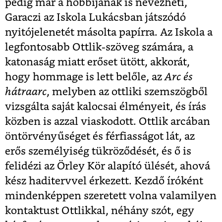
pedig már a hobbijának is nevezheti,
Garaczi az Iskola Lukácsban játszódó
nyitójelenetét másolta papírra. Az Iskola a
legfontosabb Ottlik-szöveg számára, a
katonaság miatt erőset ütött, akkorát,
hogy hommage is lett belőle, az
Arc és
hátraarc
, melyben az ottliki szemszögből
vizsgálta saját kalocsai élményeit, és írás
közben is azzal viaskodott. Ottlik arcában
öntörvényűséget és férfiasságot lát, az
erős személyiség tükröződését, és ő is
felidézi az Örley Kör alapító ülését, ahová
kész haditervvel érkezett. Kezdő íróként
mindenképpen szeretett volna valamilyen
kontaktust Ottlikkal, néhány szót, egy