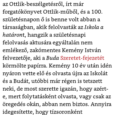
az Ottlik-beszélgetésről, írt már
forgatókönyvet Ottlik-műből, és a 100.
születésnapon ő is benne volt abban a
társaságban, akik felolvasták az
Iskola a
határon
t, hangzik a születésnapi
felolvasás aktusára egyáltalán nem
emlékező, zakómentes Kemény István
felvezetője, aki a
Buda
Szeretet-fejezetét
körmölte papírra. Kemény 10 év után idén
nyáron vette elő és olvasta újra az Iskolát
és a Budát, utóbbi már régen is tetszett
neki, de most szerette igazán, hogy azért-
e, mert folytatásként olvasta, vagy csak az
öregedés okán, abban nem biztos. Annyira
idegesítette, hogy tízsoronként