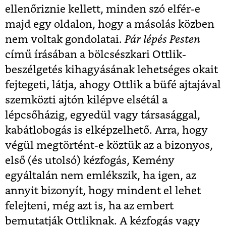
ellenőriznie kellett, minden szó elfér-e
majd egy oldalon, hogy a másolás közben
nem voltak gondolatai.
Pár lépés Pesten
című írásában a bölcsészkari Ottlik-
beszélgetés kihagyásának lehetséges okait
fejtegeti, látja, ahogy Ottlik a büfé ajtajával
szemközti ajtón kilépve elsétál a
lépcsőházig, egyedül vagy társasággal,
kabátlobogás is elképzelhető. Arra, hogy
végül megtörtént-e köztük az a bizonyos,
első (és utolsó) kézfogás, Kemény
egyáltalán nem emlékszik, ha igen, az
annyit bizonyít, hogy mindent el lehet
felejteni, még azt is, ha az embert
bemutatják Ottliknak. A kézfogás vagy