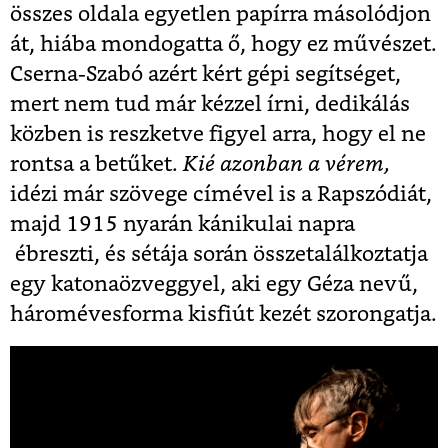
összes oldala egyetlen papírra másolódjon
át, hiába mondogatta ő, hogy ez művészet.
Cserna-Szabó azért kért gépi segítséget,
mert nem tud már kézzel írni, dedikálás
közben is reszketve figyel arra, hogy el ne
rontsa a betűket.
Kié azonban a vérem,
idézi már szövege címével is a Rapszódiát,
majd 1915 nyarán kánikulai napra
ébreszti, és sétája során összetalálkoztatja
egy katonaözveggyel, aki egy Géza nevű,
háromévesforma kisfiút kezét szorongatja.