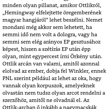
minden olyan pillanat, amikor Ottlikról,
„Hemingway elfelejtette öregemberének
magyar hangjáról” lehet beszélni. Nemet
mondani még akkor sem lehetett, ha
semmi idő nem volt a dologra, vagy ha
semmi sem elég arányos EP gesztusához
képest, hiszen a szétírás EP után épp
olyan, mint egypercest írni Örkény után.
Ottlik arcán van valami, amitől azonnal
elolvad az ember, dobja fel Winkler, ennek
PNL szerint például az lehet az oka, hogy
vannak olyan korpuszok, amelyeknek
olvastán nem tudsz olyan arcot rendelni a
szerzőhöz, amitől ne olvadnál el. Az
Ottlik-arcban ő inkább a nagymacskák