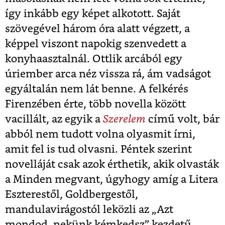
így inkább egy képet alkotott. Saját
szövegével három óra alatt végzett, a
képpel viszont napokig szenvedett a
konyhaasztalnál. Ottlik arcából egy
úriember arca néz vissza rá, ám vadságot
egyáltalán nem lát benne. A felkérés
Firenzében érte, több novella között
vacillált, az egyik a
Szerelem
című volt, bár
abból nem tudott volna olyasmit írni,
amit fel is tud olvasni. Péntek szerint
novelláját csak azok érthetik, akik olvasták
a Minden megvant, úgyhogy amíg a Litera
Eszterestől, Goldbergestől,
mandulavirágostól leközli az „Azt
mondod, nekünk kémkedsz” kezdetű