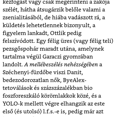
kézfogást vagy csak megérinteni a zakója
szélét, hátha átsugárzik belőle valami a
zsenialitásából, de hiába vadászott rá, a
küldetés lehetetlennek bizonyult, a
figyelem lankadt, Ottlik pedig
felszívódott. Egy félig üres (vagy félig teli)
pezsgőspohár maradt utána, amelynek
tartalma végül Garaczi gyomrában
landolt.
A mellébeszélés nehézségében
a
Széchenyi-fürdőbe viszi Danit,
bedezodorozatlan nők, ByeAlex-
tetoválások és százszázalékban bio
foszforeszkáló körömlakkok közé, és a
YOLO-k mellett végre elhangzik az este
első (és utolsó) l.f.s.-e is, pedig már azt