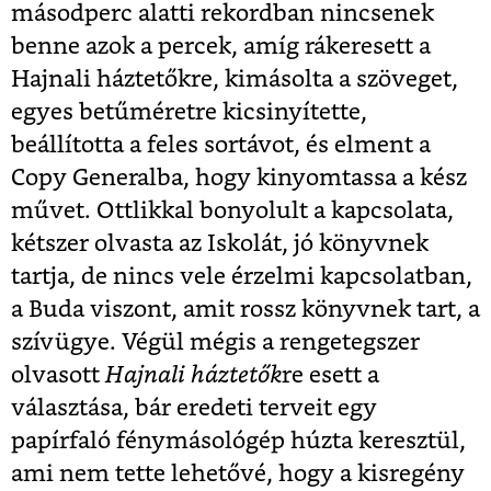
másodperc alatti rekordban nincsenek
benne azok a percek, amíg rákeresett a
Hajnali háztetőkre, kimásolta a szöveget,
egyes betűméretre kicsinyítette,
beállította a feles sortávot, és elment a
Copy Generalba, hogy kinyomtassa a kész
művet. Ottlikkal bonyolult a kapcsolata,
kétszer olvasta az Iskolát, jó könyvnek
tartja, de nincs vele érzelmi kapcsolatban,
a Buda viszont, amit rossz könyvnek tart, a
szívügye. Végül mégis a rengetegszer
olvasott
Hajnali háztetők
re esett a
választása, bár eredeti terveit egy
papírfaló fénymásológép húzta keresztül,
ami nem tette lehetővé, hogy a kisregény