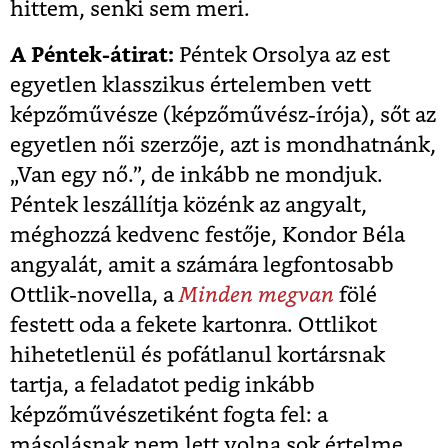
hittem, senki sem meri.
A Péntek-átirat:
Péntek Orsolya az est
egyetlen klasszikus értelemben vett
képzőművésze (képzőművész-írója), sőt az
egyetlen női szerzője, azt is mondhatnánk,
„Van egy nő.”, de inkább ne mondjuk.
Péntek leszállítja közénk az angyalt,
méghozzá kedvenc festője, Kondor Béla
angyalát, amit a számára legfontosabb
Ottlik-novella, a
Minden megvan
fölé
festett oda a fekete kartonra. Ottlikot
hihetetlenül és pofátlanul kortársnak
tartja, a feladatot pedig inkább
képzőművészetiként fogta fel: a
másolásnak nem lett volna sok értelme,