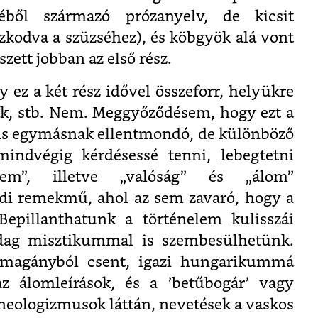
séből származó prózanyelv, de kicsit
kodva a szüzséhez), és köbgyök alá vont
zett jobban az első rész.
 ez a két rész idővel összeforr, helyükre
k, stb. Nem. Meggyőződésem, hogy ezt a
 is egymásnak ellentmondó, de különböző
mindvégig kérdésessé tenni, lebegtetni
lem”, illetve „valóság” és „álom”
di remekmű, ahol az sem zavaró, hogy a
Bepillanthatunk a történelem kulisszái
dag misztikummal is szembesülhetünk.
magányból csent, igazi hungarikummá
az álomleírások, és a ’betűbogár’ vagy
 neologizmusok láttán, nevetések a vaskos