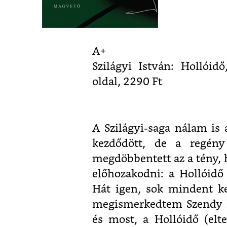
A+
Szilágyi István: Hollói
oldal, 2290 Ft
A Szilágyi-saga nálam is
kezdődött, de a regény
megdöbbentett az a tény, 
előhozakodni: a Hollóidő
Hát igen, sok mindent ke
megismerkedtem Szendy Il
és most, a Hollóidő (elte