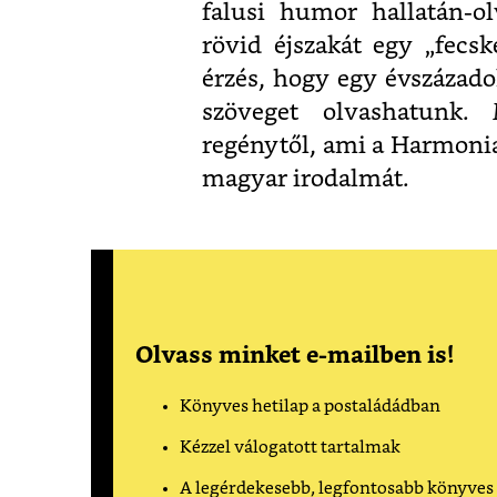
falusi humor hallatán-o
rövid éjszakát egy „fecsk
érzés, hogy egy évszázad
szöveget olvashatunk.
regénytől, ami a Harmonia 
magyar irodalmát.
Olvass minket e-mailben is!
Könyves hetilap a postaládádban
Kézzel válogatott tartalmak
A legérdekesebb, legfontosabb könyves