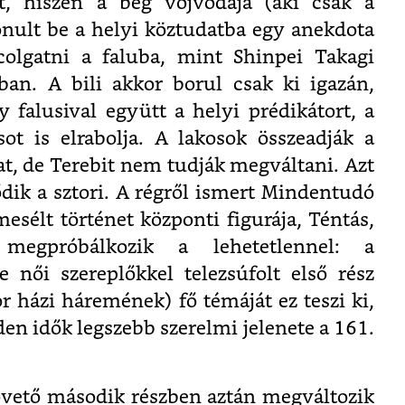
t, hiszen a bég vojvodája (aki csak a
vonult be a helyi köztudatba egy anekdota
olgatni a faluba, mint Shinpei Takagi
an. A bili akkor borul csak ki igazán,
 falusival együtt a helyi prédikátort, a
ot is elrabolja. A lakosok összeadják a
jat, de Terebit nem tudják megváltani. Azt
dik a sztori. A régről ismert Mindentudó
esélt történet központi figurája, Téntás,
megpróbálkozik a lehetetlennel: a
e női szereplőkkel telezsúfolt első rész
r házi háremének) fő témáját ez teszi ki,
den idők legszebb szerelmi jelenete a 161.
vető második részben aztán megváltozik