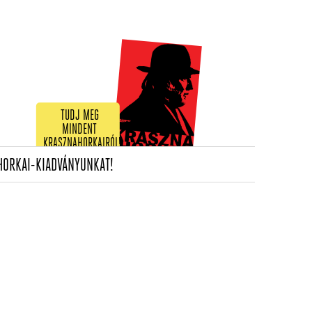
TUDJ MEG
MINDENT
KRASZNAHORKAIRÓL!
(CURRENT)
HORKAI-KIADVÁNYUNKAT!