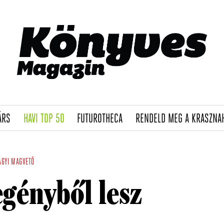
(CURRENT)
(CURRENT)
(CURRENT)
ÁRS
HAVI TOP 50
FUTUROTHECA
RENDELD MEG A KRASZNA
ÁGYI
MAGVETŐ
gényből lesz