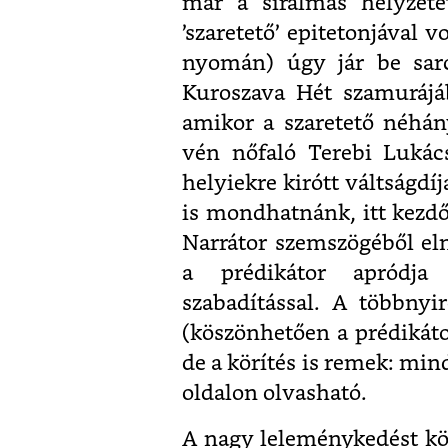
már a siralmas helyzete
’szaretető’ epitetonjával 
nyomán) úgy jár be sarc
Kuroszava Hét szamurájáb
amikor a szaretető néhány
vén nőfaló Terebi Lukács
helyiekre kirótt váltságdí
is mondhatnánk, itt kezdő
Narrátor szemszögéből elm
a prédikátor apródja 
szabadítással. A többnyir
(köszönhetően a prédikáto
de a körítés is remek: min
oldalon olvasható.
A nagy leleménykedést kö