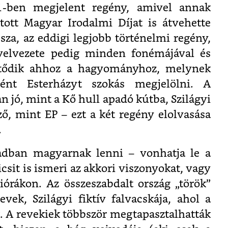
1-ben megjelent regény, amivel annak
tott Magyar Irodalmi Díjat is átvehette
sza, az eddigi legjobb történelmi regény,
yelvezete pedig minden fonémájával és
kötődik ahhoz a hagyományhoz, melynek
aként Esterházyt szokás megjelölni.
A
n jó, mint a Kő hull apadó kútba, Szilágyi
ző, mint EP – ezt a két regény elolvasása
.
zadban magyarnak lenni – vonhatja le a
icsit is ismeri az akkori viszonyokat, vagy
órákon. Az összeszabdalt ország „török”
evek, Szilágyi fiktív falvacskája, ahol a
k. A revekiek többször megtapasztalhatták