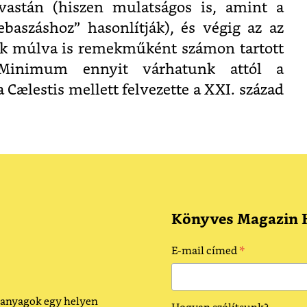
lvastán (hiszen mulatságos is, amint a
ebaszáshoz” hasonlítják), és végig az az
ok múlva is remekműként számon tartott
 Minimum ennyit várhatunk attól a
Cælestis mellett felvezette a XXI. század
Könyves Magazin H
*
E-mail címed
 anyagok egy helyen