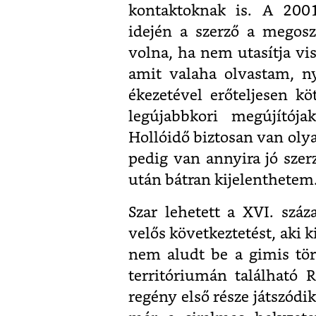
kontaktoknak is. A 200
idején a szerző a megosz
volna, ha nem utasítja vis
amit valaha olvastam, n
ékezetével erőteljesen 
legújabbkori megújítój
Hollóidő biztosan van olya
pedig van annyira jó szer
után bátran kijelenthetem
Szar lehetett a XVI. szá
velős következtetést, aki k
nem aludt be a gimis töri
territóriumán található R
regény első része játszódi