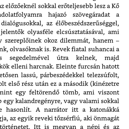
az előzőeknél sokkal erőteljesebb lesz a Kő
dolatfolyamra hajazó szövegáradat a
 dialógusokkal, az élőbeszédszerűséggel,
 jelentők olyasféle elcsúsztatásával, ami
y szereplőinek okoz dilemmát, hanem –
k, olvasóknak is. Revek fiatal suhancai a
lés segedelmével útra kelnek, majd
kök elleni harcnak. Eleinte furcsán hatott
etősen lassú, párbeszédekkel telezsúfolt,
olt első rész után ez a második (kinézetre
 mint egy feltörendő tömb, ami viszont
bb egy kalandregényre, vagy valami sokkal
e hasonlít. A narrátor itt a katonákká
gja, az egyik reveki tőzsérfiú, aki önmagát
történetet. Itt is megvan a népi és az