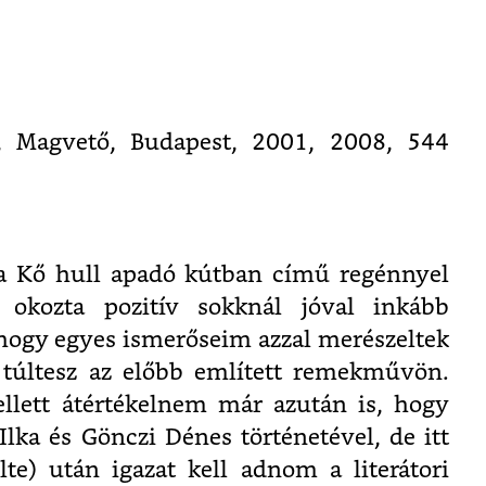
dő, Magvető, Budapest, 2001, 2008, 544
 a Kő hull apadó kútban című regénnyel
 okozta pozitív sokknál jóval inkább
hogy egyes ismerőseim azzal merészeltek
 túltesz az előbb említett remekművön.
llett átértékelnem már azután is, hogy
ka és Gönczi Dénes történetével, de itt
lte) után igazat kell adnom a literátori