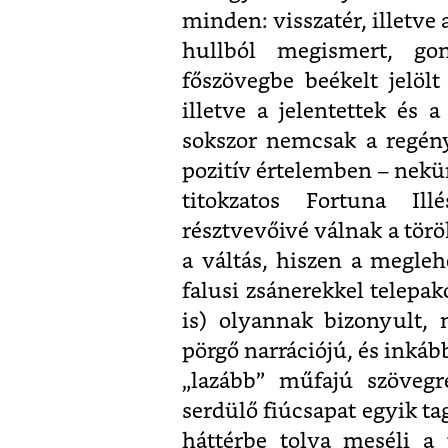
minden: visszatér, illetve 
hullból megismert, gon
főszövegbe beékelt jelölt
illetve a jelentettek és a
sokszor nemcsak a regén
pozitív értelemben – nekün
titokzatos Fortuna Il
résztvevőivé válnak a törö
a váltás, hiszen a megleh
falusi zsánerekkel telepak
is) olyannak bizonyult,
pörgő narrációjú, és inká
„lazább” műfajú szövegr
serdülő fiúcsapat egyik ta
háttérbe tolva meséli a 