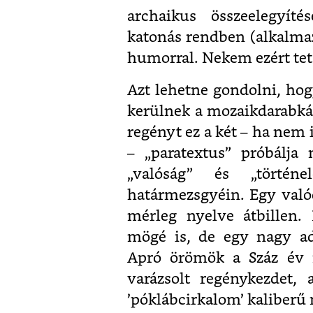
archaikus összeelegyíté
katonás rendben (alkalmaz
humorral. Nekem ezért tets
Azt lehetne gondolni, hogy
kerülnek a mozaikdarabká
regényt ez a két – ha nem
– „paratextus” próbálja 
„valóság” és „történe
határmezsgyéin. Egy való
mérleg nyelve átbillen. 
mögé is, de egy nagy a
Apró örömök a Száz év 
varázsolt regénykezdet, 
’póklábcirkalom’ kaliberű