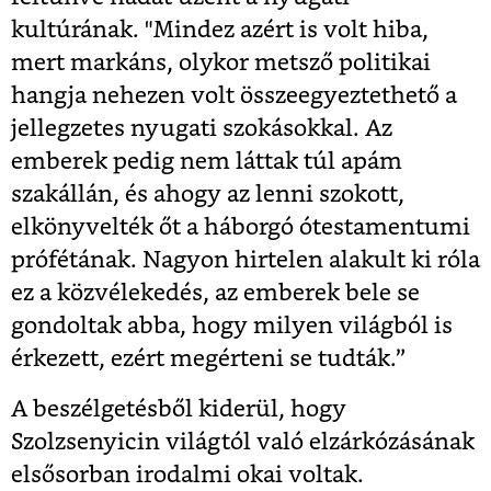
kultúrának. "Mindez azért is volt hiba,
mert markáns, olykor metsző politikai
hangja nehezen volt összeegyeztethető a
jellegzetes nyugati szokásokkal. Az
emberek pedig nem láttak túl apám
szakállán, és ahogy az lenni szokott,
elkönyvelték őt a háborgó ótestamentumi
prófétának. Nagyon hirtelen alakult ki róla
ez a közvélekedés, az emberek bele se
gondoltak abba, hogy milyen világból is
érkezett, ezért megérteni se tudták.”
A beszélgetésből kiderül, hogy
Szolzsenyicin világtól való elzárkózásának
elsősorban irodalmi okai voltak.