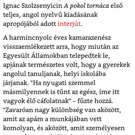
Ignac Szolzsenyicin
A pokol tornáca
első
teljes, angol nyelvű kiadásának
apropójából adott
interjút
.
A harmincnyolc éves kamarazenész
visszaemlékezett arra, hogy miután az
Egyesült Államokban telepedtek le,
apjának természetes volt, hogy a gyerekek
angolul tanuljanak, helyi iskolába
járjanak. "Ha nyugati szemmel
másmilyennek is tűnt az egész, íme itt
vagyok élő cáfolatnak" – fűzte hozzá.
"Zavaróan nagy különbség van aközött,
amit az apám a munkájában vett
komolyan, és aközött, amit személyesen