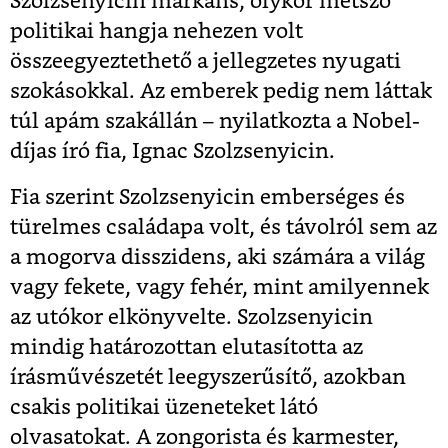
Szolzsenyicin markáns, olykor metsző
politikai hangja nehezen volt
összeegyeztethető a jellegzetes nyugati
szokásokkal. Az emberek pedig nem láttak
túl apám szakállán – nyilatkozta a Nobel-
díjas író fia, Ignac Szolzsenyicin.
Fia szerint Szolzsenyicin emberséges és
türelmes családapa volt, és távolról sem az
a mogorva disszidens, aki számára a világ
vagy fekete, vagy fehér, mint amilyennek
az utókor elkönyvelte. Szolzsenyicin
mindig határozottan elutasította az
írásművészetét leegyszerűsítő, azokban
csakis politikai üzeneteket látó
olvasatokat. A zongorista és karmester,