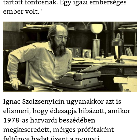
tartott fontosnak. Egy igazi emberséges
ember volt."
Ignac Szolzsenyicin ugyanakkor azt is
elismeri, hogy édesapja hibázott, amikor
1978-as harvardi beszédében
megkeseredett, mérges prófétaként
feltűnve hadat üzent a nyugati