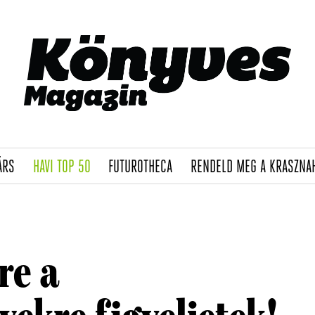
(CURRENT)
(CURRENT)
(CURRENT)
ÁRS
HAVI TOP 50
FUTUROTHECA
RENDELD MEG A KRASZNA
re a