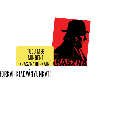
TUDJ MEG
MINDENT
KRASZNAHORKAIRÓL!
(CURRENT)
HORKAI-KIADVÁNYUNKAT!