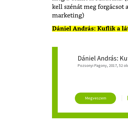
kell szénát meg forgácsot 
marketing)
Dániel András: Kuflik a l
Dániel András: Kuf
Pozsonyi Pagony, 2017, 52 ol