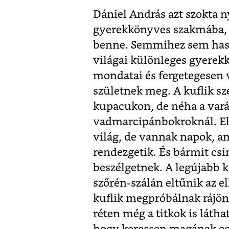
Dániel András azt szokta n
gyerekkönyves szakmába, 
benne. Semmihez sem hasonl
világai különleges gyerek
mondatai és fergetegesen 
születnek meg. A kuflik s
kupacukon, de néha a vará
vadmarcipánbokroknál. Előf
világ, de vannak napok, a
rendezgetik. És bármit cs
beszélgetnek. A legújabb k
szőrén-szálán eltűnik az e
kuflik megpróbálnak rájönn
réten még a titkok is láth