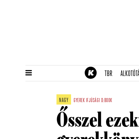
(CURRENT)
TBR
ALKOTÓT
NAGY
GYEREK
IFJÚSÁGI
D:BOOK
Ősszel ezek