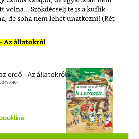
 csinos kalapot, de egyáltalán nem
t volna... Szökdécselj te is a kuflik
, de soha nem lehet unatkozni! (Rét
- Az állatokról
z erdő - Az állatokról
, 2490 HUF