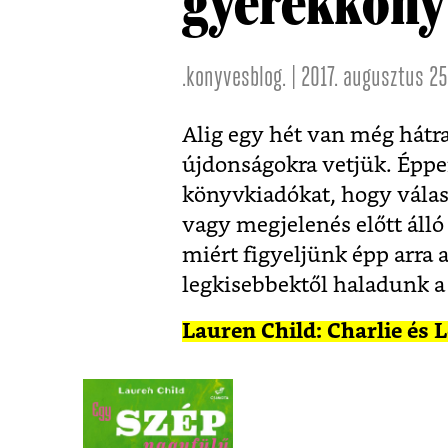
gyerekkönyv
.konyvesblog. | 2017. augusztus 25
Alig egy hét van még hátra
újdonságokra vetjük. Éppen
könyvkiadókat, hogy válas
vagy megjelenés előtt álló
miért figyeljünk épp arra a
legkisebbektől haladunk a
Lauren Child: Charlie és 