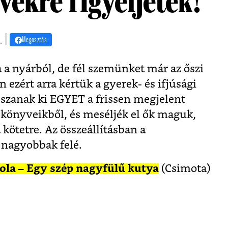
ekre figyeljetek!
. |
Megosztás
 a nyárból, de fél szemünket már az őszi
 ezért arra kértük a gyerek- és ifjúsági
szanak ki EGYET a frissen megjelent
 könyveikből, és meséljék el ők maguk,
 kötetre. Az összeállításban a
 nagyobbak felé.
Lola – Egy szép nagyfülű kutya
(Csimota)