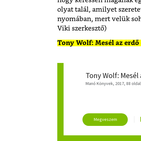
hogy keressen magának egy
olyat talál, amilyet szeretet
nyomában, mert velük soha
Viki szerkesztő)
Tony Wolf: Mesél az erdő 
Tony Wolf: Mesél a
Manó Könyvek, 2017, 88 oldal