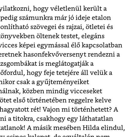
yilatkozni, hogy véletlenül került a
pedig számunkra már jó ideje etalon
ítható szövegei és rajzai, ötletei és
könyvekben öltenek testet, elegáns
vicces képei egymással élő kapcsolatban
zeretnek hasonfekvőversenyt rendezni a
zsgombákat is meglátogatják a
ordul, hogy feje tetejére áll velük a
mikor csak a gyűjteményeiket
inálnak, közben mindig vicceseket
ötet első történetében reggelre kelve
lhagyatott rét! Vajon mi történhetett? A
i a titokra, csakhogy egy láthatatlan
atatlanok! A másik mesében Hilda elindul,