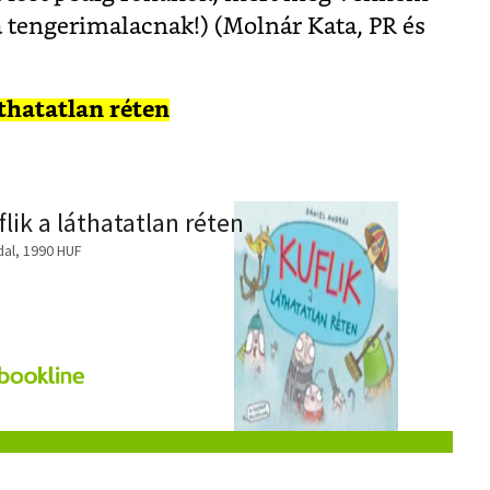
a tengerimalacnak!) (Molnár Kata, PR és
áthatatlan réten
lik a láthatatlan réten
dal, 1990 HUF