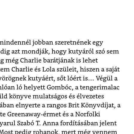
a mindennél jobban szeretnének egy
ndig azt mondják, hogy kutyáról szó sem
ig még Charlie barátjának is lehet
 Charlie és Lola szüleit, hiszen a saját
örögnek kutyáért, sőt lóért is… Végül a
lóan ló helyett Gombóc, a tengerimalac
ild könyve mulatságos és élvezetes
ban elnyerte a rangos Brit Könyvdíjat, a
te Greenaway-érmet és a Norfolki
yarul Szabó T. Anna fordításában jelent
(Most pedig rohanok, mert még vennem