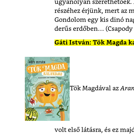
ugyanolyan szerethetőek. 
részéhez érjünk, mert az 
Gondolom egy kis dinó nag
derűs erdőben… (Csapody 
Gáti István: Tök Magda k
Tök Magdával az
Aran
volt első látásra, és ez m