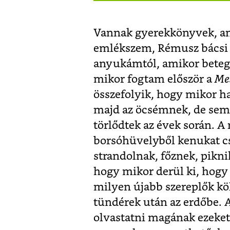
Vannak gyerekkönyvek, ami
emlékszem, Rémusz bácsi 
anyukámtól, amikor beteg
mikor fogtam először a
Mes
összefolyik, hogy mikor 
majd az öcsémnek, de sem 
törlődtek az évek során. A 
borsóhüvelyből kenukat cs
strandolnak, főznek, pikn
hogy mikor derül ki, hogy 
milyen újabb szereplők köl
tündérek után az erdőbe. 
olvastatni magának ezeket