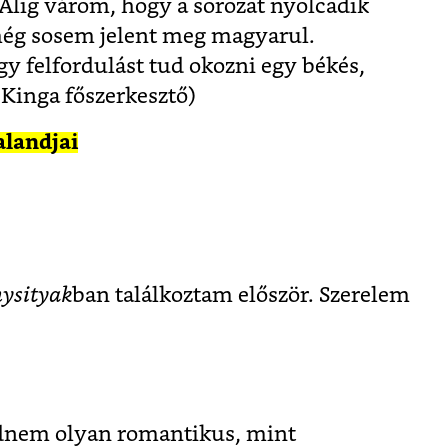
Alig várom, hogy a sorozat nyolcadik
még sosem jelent meg magyarul.
y felfordulást tud okozni egy békés,
Kinga főszerkesztő)
alandjai
ysityak
ban találkoztam először. Szerelem
ajdnem olyan romantikus, mint