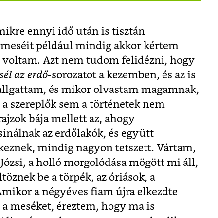
kre ennyi idő után is tisztán
meséit például mindig akkor kértem
 voltam. Azt nem tudom felidézni, hogy
él az erdő
-sorozatot a kezemben, és az is
hallgattam, és mikor olvastam magamnak,
a szereplők sem a történetek nem
rajzok bája mellett az, ahogy
inálnak az erdőlakók, és együtt
ikeznek, mindig nagyon tetszett. Vártam,
Józsi, a holló morgolódása mögött mi áll,
töznek be a törpék, az óriások, a
Amikor a négyéves fiam újra elkezdte
 a meséket, éreztem, hogy ma is