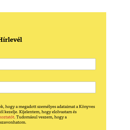
írlevél
k, hogy a megadott személyes adataimat a Könyves
ól kezelje. Kijelentem, hogy elolvastam és
koztatót
. Tudomásul veszem, hogy a
sszavonhatom.