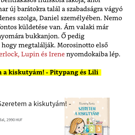
bentlakásos fiúiskola lakója, ahol
ar új barátokra talál a szabadságra vágyó
ndenes szolga, Daniel személyében. Nemo
 fontos küldetése van. Ám valaki már
 nyomára bukkanjon. Ő pedig
hogy megtalálják. Morosinotto első
herlock, Lupin és Irene
nyomdokaiba lép.
 a kiskutyám! - Pitypang és Lili
Szeretem a kiskutyám! -
dal, 2990 HUF