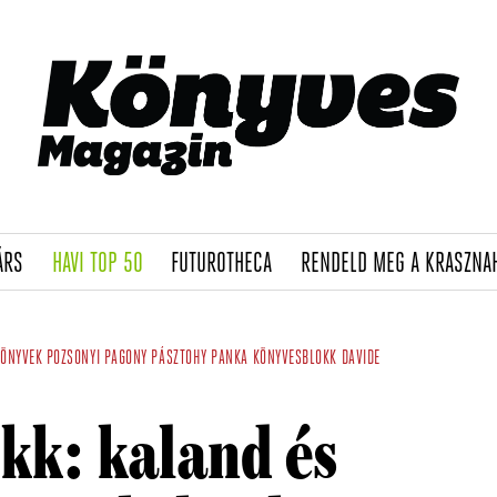
(CURRENT)
(CURRENT)
(CURRENT)
ÁRS
HAVI TOP 50
FUTUROTHECA
RENDELD MEG A KRASZNA
ÖNYVEK
POZSONYI PAGONY
PÁSZTOHY PANKA
KÖNYVESBLOKK
DAVIDE
kk: kaland és