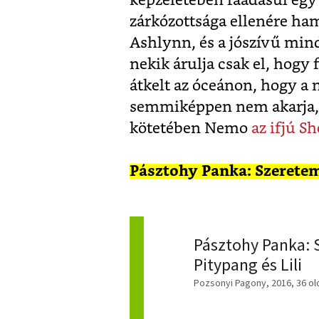
képzeletében ráadásul egy 
zárkózottsága ellenére ham
Ashlynn, és a jószívű mi
nekik árulja csak el, hogy
átkelt az óceánon, hogy a
semmiképpen nem akarja, 
kötetében Nemo
az ifjú S
Pásztohy Panka: Szeretem
Pásztohy Panka: 
Pitypang és Lili
Pozsonyi Pagony, 2016, 36 ol