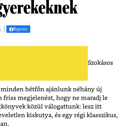
 gyerekeknek
. |
Megosztás
Szokásos
minden hétfőn ajánlunk néhány új
 friss megjelenést, hogy ne maradj le
könyvek közül válogattunk: lesz itt
veletlen kiskutya, és egy régi klasszikus,
ban.