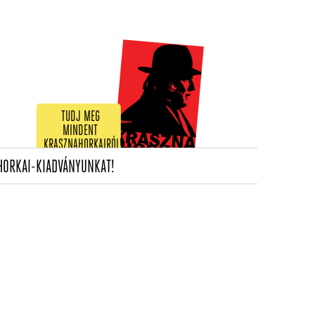
TUDJ MEG
MINDENT
KRASZNAHORKAIRÓL!
(CURRENT)
HORKAI-KIADVÁNYUNKAT!