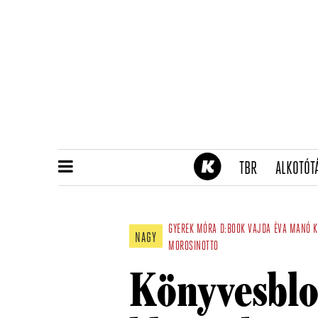
(CURRENT)
TBR
ALKOTÓT
GYEREK
MÓRA
D:BOOK
VAJDA ÉVA
MANÓ K
NAGY
MOROSINOTTO
Könyvesblo