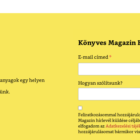
Könyves Magazin H
*
E-mail címed
 anyagok egy helyen
Hogyan szólítsunk?
dünk.
Feliratkozásommal hozzájárulo
Magazin hírlevél küldése céljáb
elfogadom az
Adatkezelési tájé
hozzájárulásomat bármikor vi