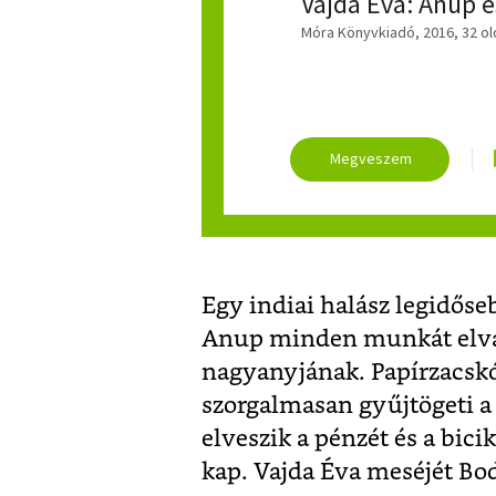
Vajda Éva: Anup é
Móra Könyvkiadó, 2016, 32 ol
Egy indiai halász legidőse
Anup minden munkát elvál
nagyanyjának. Papírzacskót
szorgalmasan gyűjtögeti a 
elveszik a pénzét és a bici
kap. Vajda Éva meséjét Bod