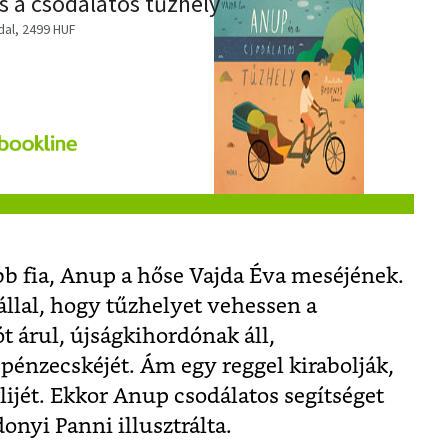
s a csodálatos tűzhely
dal, 2499 HUF
bb fia, Anup a hőse Vajda Éva meséjének.
lal, hogy tűzhelyet vehessen a
 árul, újságkihordónak áll,
pénzecskéjét. Ám egy reggel kirabolják,
klijét. Ekkor Anup csodálatos segítséget
onyi Panni illusztrálta.