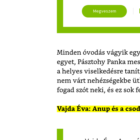
Minden óvodás vágyik egy 
egyet, Pásztohy Panka mes
a helyes viselkedésre taní
nem várt nehézségekbe üt
fogad szót neki, és ez sok 
Vajda Éva: Anup és a cso