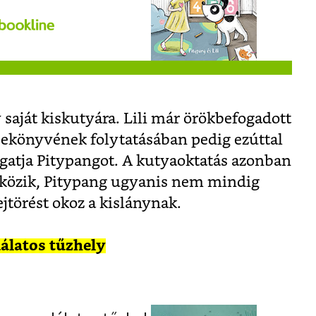
saját kiskutyára. Lili már örökbefogadott
ekönyvének folytatásában pedig ezúttal
tgatja Pitypangot. A kutyaoktatás azonban
közik, Pitypang ugyanis nem mindig
fejtörést okoz a kislánynak.
dálatos tűzhely