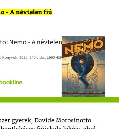
 - A névtelen fiú
to: Nemo - A névtelen
ó Könyvek, 2016, 240 oldal, 2990 HUF
szer gyerek, Davide Morosinotto