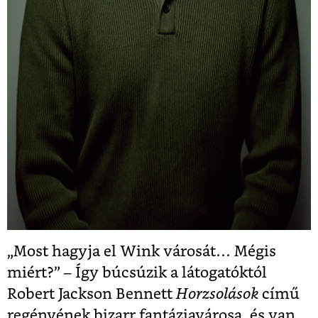
„Most hagyja el Wink városát… Mégis
miért?” – Így búcsúzik a látogatóktól
Robert Jackson Bennett
Horzsolások
című
regényének bizarr fantáziavárosa, és van