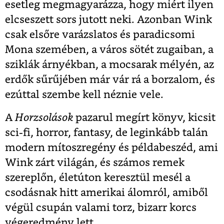
esetleg megmagyarázza, hogy miért ilyen
elcseszett sors jutott neki. Azonban Wink
csak elsőre varázslatos és paradicsomi
Mona szemében, a város sötét zugaiban, a
sziklák árnyékban, a mocsarak mélyén, az
erdők sűrűjében már vár rá a borzalom, és
ezúttal szembe kell néznie vele.
A
Horzsolások
pazarul megírt könyv, kicsit
sci-fi, horror, fantasy, de leginkább talán
modern mítoszregény és példabeszéd, ami
Wink zárt világán, és számos remek
szereplőn, életúton keresztül mesél a
csodásnak hitt amerikai álomról, amiből
végül csupán valami torz, bizarr korcs
végeredmény lett.