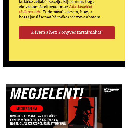
küldése céljából kezelje. Kijelentem, hogy
elolvastam és elfogadom az
Adatkezelési
tájékoztatót
. Tudomásul veszem, hogy a
hozzájárulásomat bármikor visszavonhatom.