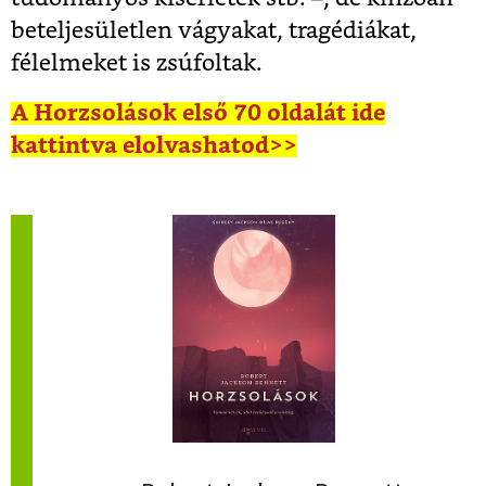
beteljesületlen vágyakat, tragédiákat,
félelmeket is zsúfoltak.
A Horzsolások első 70 oldalát ide
kattintva elolvashatod>>