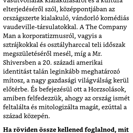
vasútvonalak kialakulásáról és a kultúra
elterjedéséről szól, középpontjában az
országszerte kialakuló, vándorló komédiás
vaudeville-társulatokkal. A
The Company
Man
a korporatizmusról, vagyis a
sztrájkokkal és osztályharccal teli időszak
megszületéséről mesél, míg a
Mr.
Shivers
ben a 20. századi amerikai
identitást talán leginkább meghatározó
mítosz, a nagy gazdasági világválság kerül
előtérbe. És befejezésül ott a
Horzsolások
,
amiben felfedezzük, ahogy az ország ismét
feltalálta és mitologizálta magát, ezúttal a
század közepén.
Ha röviden össze kellened foglalnod, mit