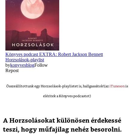
Összeállítottunk egy Horzsolások-playlistet is, hallgassátok!(az
iTuneson
is
eléritek a Könyves podcastot)
A Horzsolásokat különösen érdekessé
teszi, hogy műfajilag nehéz besorolni.