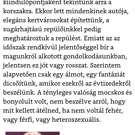
kiindulópontjaként tekintünk arra a
korszakra. Ekkor lett mindenkinek autója,
elegáns kertvárosokat építettünk, a
sugárhajtású repülőinkkel pedig
meghatároztuk a repülést. Emiatt az az
időszak rendkívül jelentőséggel bír a
magunkról alkotott gondolkodásunkban,
jelentsen ez jót vagy rosszat. Szerintem
alapvetően csak egy álmot, egy fantáziát
dicsőítünk, amikor ezekről az évtizedekről
beszélünk. A tényleges valóság mocskos és
bonyolult volt, nem beszélve arról, hogy
mit kellett átélned, ha nem voltál fehér,
vagy férfi, vagy heteroszexuális.