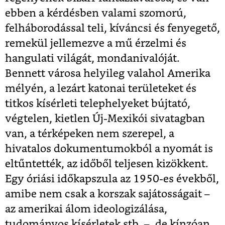
ebben a kérdésben valami szomorú,
felháborodással teli, kíváncsi és fenyegető,
remekül jellemezve a mű érzelmi és
hangulati világát, mondanivalóját.
Bennett városa helyileg valahol Amerika
mélyén, a lezárt katonai területeket és
titkos kísérleti telephelyeket bújtató,
végtelen, kietlen Új-Mexikói sivatagban
van, a térképeken nem szerepel, a
hivatalos dokumentumokból a nyomát is
eltűntették, az időből teljesen kizökkent.
Egy óriási időkapszula az 1950-es évekből,
amibe nem csak a korszak sajátosságait –
az amerikai álom ideologizálása,
tudományos kísérletek stb. –, de kínzóan