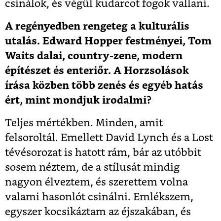
csinálok, és végül kudarcot fogok vallani.
A regényedben rengeteg a kulturális
utalás. Edward Hopper festményei, Tom
Waits dalai, country-zene, modern
építészet és enteriőr. A Horzsolások
írása közben több zenés és egyéb hatás
ért, mint mondjuk irodalmi?
Teljes mértékben. Minden, amit
felsoroltál. Emellett David Lynch és a Lost
tévésorozat is hatott rám, bár az utóbbit
sosem néztem, de a stílusát mindig
nagyon élveztem, és szerettem volna
valami hasonlót csinálni. Emlékszem,
egyszer kocsikáztam az éjszakában, és