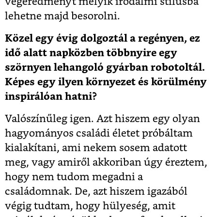
végeredményt melyik irodalmi stílusba
lehetne majd besorolni.
Közel egy évig dolgoztál a regényen, ez
idő alatt napközben többnyire egy
szörnyen lehangoló gyárban robotoltál.
Képes egy ilyen környezet és körülmény
inspirálóan hatni?
Valószínűleg igen. Azt hiszem egy olyan
hagyományos családi életet próbáltam
kialakítani, ami nekem sosem adatott
meg, vagy amiről akkoriban úgy éreztem,
hogy nem tudom megadni a
családomnak. De, azt hiszem igazából
végig tudtam, hogy hülyeség, amit