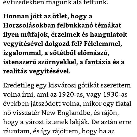
évtizedekben magunk alá tettünk.
Honnan jött az ötlet, hogy a
Horzsolásokban felbukkanó témákat
ilyen műfajok, érzelmek és hangulatok
vegyítésével dolgozd fel? Félelemmel,
izgalommal, a sötétből előmászó,
istenszerű szörnyekkel, a fantázia és a
realitás vegyítésével.
Eredetileg egy kisvárosi gótikát szerettem
volna írni, ami az 1920-as, vagy 1930-as
években játszódott volna, mikor egy fiatal
nő visszatér New Englandbe, és rájön,
hogy a várost istenek lakják. De aztán erre
ráuntam, és így rájöttem, hogy ha az