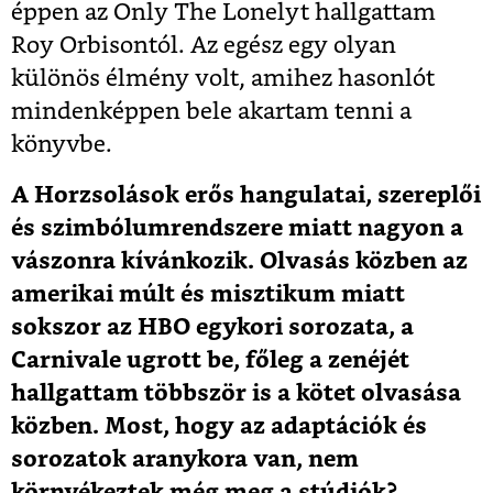
éppen az
Only The Lonely
t hallgattam
Roy Orbisontól. Az egész egy olyan
különös élmény volt, amihez hasonlót
mindenképpen bele akartam tenni a
könyvbe.
A Horzsolások erős hangulatai, szereplői
és szimbólumrendszere miatt nagyon a
vászonra kívánkozik. Olvasás közben az
amerikai múlt és misztikum miatt
sokszor az HBO egykori sorozata, a
Carnivale ugrott be, főleg a zenéjét
hallgattam többször is a kötet olvasása
közben. Most, hogy az adaptációk és
sorozatok aranykora van, nem
környékeztek még meg a stúdiók?