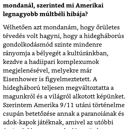
mondanál, szerinted mi Amerikai
legnagyobb múltbéli hibája?
Vélhetően azt mondanám, hogy őrületes
tévedés volt hagyni, hogy a hidegháborús
gondolkodásmód szinte mindenre
rányomja a bélyegét a kultúránkban,
kezdve a hadiipari komplexumok
megjelenésével, melyekre már
Eisenhower is figyelmeztetett. A
hidegháború teljesen megváltoztatta a
magunkról és a világról alkotott képünket.
Szerintem Amerika 9/11 utáni történelme
csupán betetőzése annak a paranoiának és
adok-kapok játéknak, amivel az utóbbi