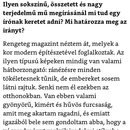
Ilyen sokszínű, összetett és nagy
terjedelmű mű megírásánál mi tud egy
írónak keretet adni? Mi határozza meg az
irányt?
Rengeteg magazint néztem át, melyek a
kor modern építészetével foglalkoztak. Az
ilyen típusú képeken mindig van valami
hátborzongató: ránézésre minden
tökéletesnek tűnik, de embereket sosem
látni rajtuk. Senki nem él ezekben az
otthonokban. Van ebben valami
gyönyörű, kimért és hűvös furcsaság,
amit meg akartam ragadni, és emiatt
igazából bele sem gondoltam abba, hogy a