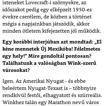
isteneket Lovecraft-i szörnyekre, az
időszakot pedig egy elképzelt 1950-es
évekre cserélem, de közben a történet
mégis a napjainkban játszódik, akkor
minden ötletem kifejezetten jól működik.
Egy korábbi interjúban azt mondtad: „El
kéne mennetek Új Mexikóba! Félelmetes
egy hely!” Mire gondoltál pontosan?
Találhatunk a valóságban Wink-szerű
városokat?
Igen. Az Amerikai Nyugat - és ebbe
beleértem Nyugat-Texast is – többnyire
rendkívül festői, elhagyatott és szürreális.
Winkhez talán egy Marathon nevű város