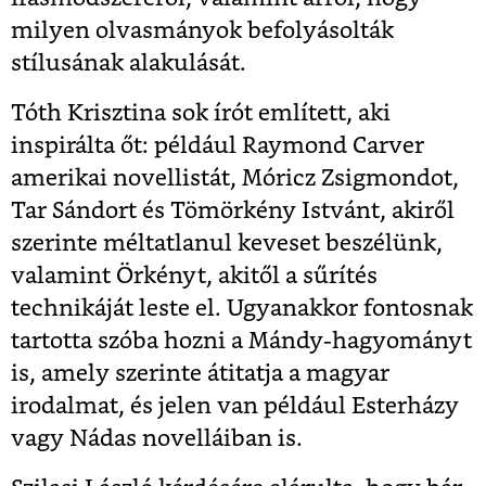
milyen olvasmányok befolyásolták
stílusának alakulását.
Tóth Krisztina sok írót említett, aki
inspirálta őt: például Raymond Carver
amerikai novellistát, Móricz Zsigmondot,
Tar Sándort és Tömörkény Istvánt, akiről
szerinte méltatlanul keveset beszélünk,
valamint Örkényt, akitől a sűrítés
technikáját leste el. Ugyanakkor fontosnak
tartotta szóba hozni a Mándy-hagyományt
is, amely szerinte átitatja a magyar
irodalmat, és jelen van például Esterházy
vagy Nádas novelláiban is.