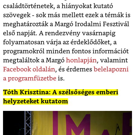
családtörténetek, a hiányokat kutató
szövegek - sok más mellett ezek a témák is
meghatározták a Margó Irodalmi Fesztivál
első napját. A rendezvény vasárnapig
folyamatosan várja az érdeklődőket, a
programokról minden fontos információt
megtaláltok a Margó
honlapján
, valamint
Facebook oldalán
, és érdemes
belelapozni
a programfüzetbe
is.
Tóth Krisztina: A szélsőséges emberi
helyzeteket kutatom