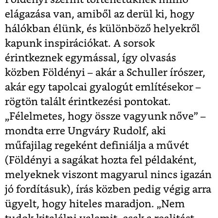
elágazása van, amiből az derül ki, hogy
hálókban élünk, és különböző helyekről
kapunk inspirációkat. A sorsok
érintkeznek egymással, így olvasás
közben Földényi – akár a Schuller írószer,
akár egy tapolcai gyalogút említésekor –
rögtön talált érintkezési pontokat.
„Félelmetes, hogy össze vagyunk nőve” –
mondta erre Ungváry Rudolf, aki
műfajilag regeként definiálja a művét
(Földényi a sagákat hozta fel példaként,
melyeknek viszont magyarul nincs igazán
jó fordításuk), írás közben pedig végig arra
ügyelt, hogy hiteles maradjon. „Nem