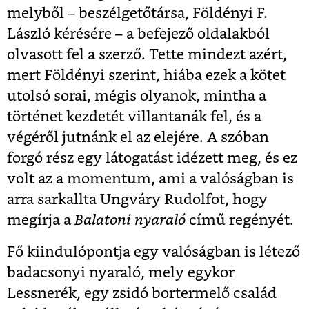
melyből – beszélgetőtársa, Földényi F.
László kérésére – a befejező oldalakból
olvasott fel a szerző. Tette mindezt azért,
mert Földényi szerint, hiába ezek a kötet
utolsó sorai, mégis olyanok, mintha a
történet kezdetét villantanák fel, és a
végéről jutnánk el az elejére. A szóban
forgó rész egy látogatást idézett meg, és ez
volt az a momentum, ami a valóságban is
arra sarkallta Ungváry Rudolfot, hogy
megírja a
Balatoni nyaraló
című regényét.
Fő kiindulópontja egy valóságban is létező
badacsonyi nyaraló, mely egykor
Lessnerék, egy zsidó bortermelő család