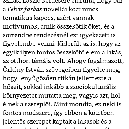
Szilasi László kérdésére elárulta, hogy bár
a
Fehér farkas
novellái közt nincs
tematikus kapocs, azért vannak
motívumok, amik összekötik őket, és a
sorrendbe rendezésnél ezt igyekezett is
figyelembe venni. Kiderült az is, hogy az
egyik ilyen fontos összekötő elem a lakás,
az otthon témája volt. Ahogy fogalmazott,
Örkény István szövegeiben figyelte meg,
hogy lenyűgözően ritkán jellemezte a
hőseit, sokkal inkább a szociokulturális
környezetet mutatta meg, vagyis azt, hol
élnek a szereplői. Mint mondta, ez neki is
fontos módszere, így ebben a kötetben
jelentős szerepet kaptak a lakások és a