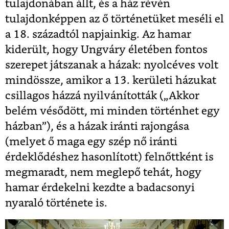
tulajdonában állt, és a ház révén
tulajdonképpen az ő történetüket meséli el
a 18. századtól napjainkig. Az hamar
kiderült, hogy Ungváry életében fontos
szerepet játszanak a házak: nyolcéves volt
mindössze, amikor a 13. kerületi házukat
csillagos házzá nyilvánították („Akkor
belém vésődött, mi minden történhet egy
házban”), és a házak iránti rajongása
(melyet ő maga egy szép nő iránti
érdeklődéshez hasonlított) felnőttként is
megmaradt, nem meglepő tehát, hogy
hamar érdekelni kezdte a badacsonyi
nyaraló története is.