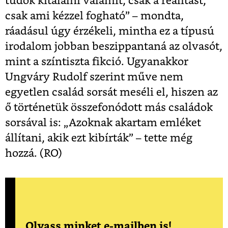
tudok kitalálni valamit, csak a realitást,
csak ami kézzel fogható” – mondta,
ráadásul úgy érzékeli, mintha ez a típusú
irodalom jobban beszippantaná az olvasót,
mint a színtiszta fikció. Ugyanakkor
Ungváry Rudolf szerint műve nem
egyetlen család sorsát meséli el, hiszen az
ő történetük összefonódott más családok
sorsával is: „Azoknak akartam emléket
állítani, akik ezt kibírták” – tette még
hozzá. (RO)
Olvass minket e-mailben is!