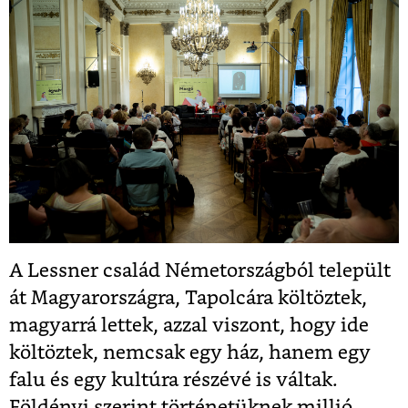
A Lessner család Németországból települt
át Magyarországra, Tapolcára költöztek,
magyarrá lettek, azzal viszont, hogy ide
költöztek, nemcsak egy ház, hanem egy
falu és egy kultúra részévé is váltak.
Földényi szerint történetüknek millió