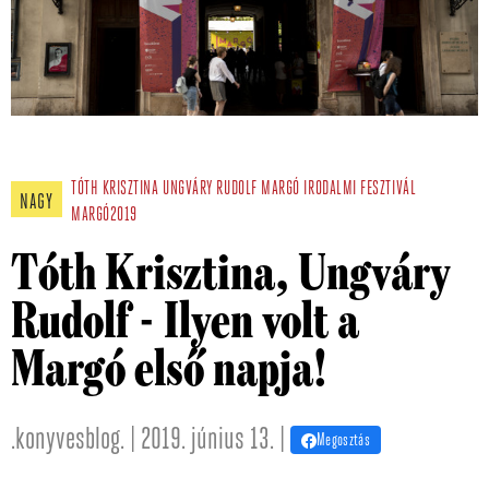
TÓTH KRISZTINA
UNGVÁRY RUDOLF
MARGÓ IRODALMI FESZTIVÁL
NAGY
MARGÓ2019
Tóth Krisztina, Ungváry
Rudolf - Ilyen volt a
Margó első napja!
.konyvesblog. | 2019. június 13. |
Megosztás