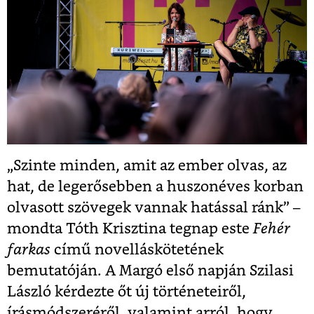
„Szinte minden, amit az ember olvas, az
hat, de legerősebben a huszonéves korban
olvasott szövegek vannak hatással ránk” –
mondta Tóth Krisztina tegnap este
Fehér
farkas
című novelláskötetének
bemutatóján. A Margó első napján Szilasi
László kérdezte őt új történeteiről,
írásmódszeréről, valamint arról, hogy