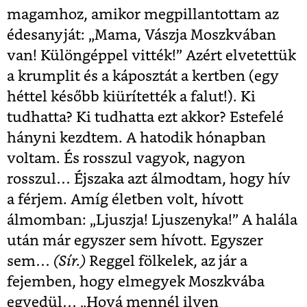
magamhoz, amikor megpillantottam az
édesanyját: „Mama, Vászja Moszkvában
van! Különgéppel vitték!” Azért elvetettük
a krumplit és a káposztát a kertben (egy
héttel később kiürítették a falut!). Ki
tudhatta? Ki tudhatta ezt akkor? Estefelé
hányni kezdtem. A hatodik hónapban
voltam. És rosszul vagyok, nagyon
rosszul… Éjszaka azt álmodtam, hogy hív
a férjem. Amíg életben volt, hívott
álmomban: „Ljuszja! Ljuszenyka!” A halála
után már egyszer sem hívott. Egyszer
sem…
(Sír.)
Reggel fölkelek, az jár a
fejemben, hogy elmegyek Moszkvába
egyedül… „Hová mennél ilyen