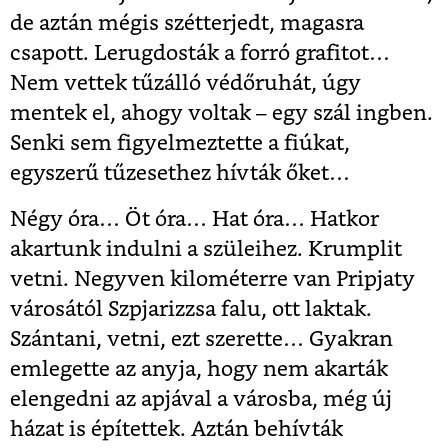
de aztán mégis szétterjedt, magasra
csapott. Lerugdosták a forró grafitot…
Nem vettek tűzálló védőruhát, úgy
mentek el, ahogy voltak – egy szál ingben.
Senki sem figyelmeztette a fiúkat,
egyszerű tűzesethez hívták őket…
Négy óra… Öt óra… Hat óra… Hatkor
akartunk indulni a szüleihez. Krumplit
vetni. Negyven kilométerre van Pripjaty
városától Szpjarizzsa falu, ott laktak.
Szántani, vetni, ezt szerette… Gyakran
emlegette az anyja, hogy nem akarták
elengedni az apjával a városba, még új
házat is építettek. Aztán behívták