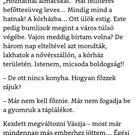
„Hozhatnál almácskát.” Hat félliteres
befőttesüveg leves… Mindig mind a
hatnak! A kórházba… Ott ülök estig. Este
pedig bumlizok megint a város túlsó
végébe. Vajon meddig bírtam volna? De
három nap elteltével azt mondták,
lakhatok a nővérszállón, a kórház
területén. Istenem, micsoda boldogság!!
– De ott nincs konyha. Hogyan főzzek
rájuk?
– Már nem kell főznie. Már nem fogadja be
a gyomruk a táplálékot.
Kezdett megváltozni Vászja – most már
mindennap más emberhez jöttem… Égési