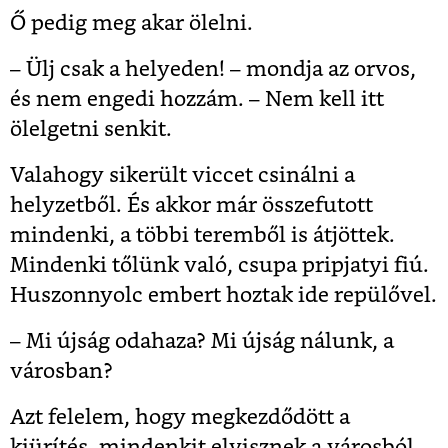
Ő pedig meg akar ölelni.
– Ülj csak a helyeden! – mondja az orvos,
és nem engedi hozzám. – Nem kell itt
ölelgetni senkit.
Valahogy sikerült viccet csinálni a
helyzetből. És akkor már összefutott
mindenki, a többi teremből is átjöttek.
Mindenki tőlünk való, csupa pripjatyi fiú.
Huszonnyolc embert hoztak ide repülővel.
– Mi újság odahaza? Mi újság nálunk, a
városban?
Azt felelem, hogy megkezdődött a
kiürítés, mindenkit elvisznek a városból