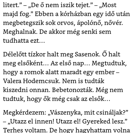
litert.” – „De ő nem iszik tejet.” – „Most
majd fog.” Ebben a kórházban egy idő után
megbetegszik sok orvos, ápolónő, nővér.
Meghalnak. De akkor még senki sem
tudhatta ezt…
Délelőtt tízkor halt meg Sasenok. Ő halt
meg elsőként… Az első nap… Megtudtuk,
hogy a romok alatt maradt egy ember –
Valera Hodemcsuk. Nem is tudták
kiszedni onnan. Bebetonozták. Még nem
tudtuk, hogy ők még csak az elsők…
Megkérdezem: „Vászenyka, mit csináljak?”
– „Utazz el innen! Utazz el! Gyereked lesz.”
Terhes voltam. De hogy hagyhattam volna