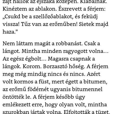
zajt hallok az éjszaka közepén. Kiabálnak.
Kinéztem az ablakon. Észrevett a férjem:
„Csukd be a szellőzőablakot, és feküdj
vissza! Tűz van az erőműben! Sietek majd
haza.”
Nem láttam magát a robbanást. Csak a
lángot. Mintha minden ragyogott volna…
Az egész égbolt… Magasra csapnak a
lángok. Korom. Borzasztó hőség. A férjem
meg még mindig nincs és nincs. Azért
volt kormos a füst, mert égett a bitumen,
az erőmű födémét ugyanis bitumennel
öntötték le. A férjem később úgy
emlékezett erre, hogy olyan volt, mintha
szurokban jártak volna. Elfojtották a tüzet,