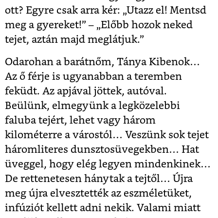
ott? Egyre csak arra kér: „Utazz el! Mentsd
meg a gyereket!” – „Előbb hozok neked
tejet, aztán majd meglátjuk.”
Odarohan a barátnőm, Tánya Kibenok…
Az ő férje is ugyanabban a teremben
feküdt. Az apjával jöttek, autóval.
Beülünk, elmegyünk a legközelebbi
faluba tejért, lehet vagy három
kilométerre a várostól… Veszünk sok tejet
háromliteres dunsztosüvegekben… Hat
üveggel, hogy elég legyen mindenkinek…
De rettenetesen hánytak a tejtől… Újra
meg újra elvesztették az eszméletüket,
infúziót kellett adni nekik. Valami miatt