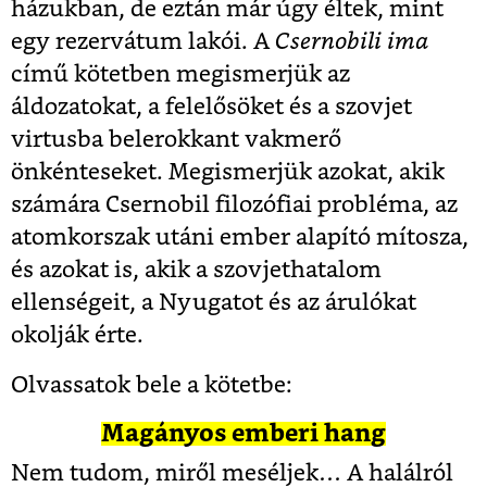
házukban, de eztán már úgy éltek, mint
egy rezervátum lakói. A
Csernobili ima
című kötetben megismerjük az
áldozatokat, a felelősöket és a szovjet
virtusba belerokkant vakmerő
önkénteseket. Megismerjük azokat, akik
számára Csernobil filozófiai probléma, az
atomkorszak utáni ember alapító mítosza,
és azokat is, akik a szovjethatalom
ellenségeit, a Nyugatot és az árulókat
okolják érte.
Olvassatok bele a kötetbe:
Magányos emberi hang
Nem tudom, miről meséljek… A halálról