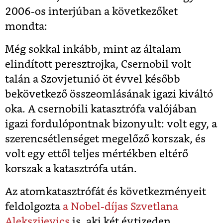
2006-os interjúban a következőket
mondta:
Még sokkal inkább, mint az általam
elindított peresztrojka, Csernobil volt
talán a Szovjetunió öt évvel később
bekövetkező összeomlásának igazi kiváltó
oka. A csernobili katasztrófa valójában
igazi fordulópontnak bizonyult: volt egy, a
szerencsétlenséget megelőző korszak, és
volt egy ettől teljes mértékben eltérő
korszak a katasztrófa után.
Az atomkatasztrófát és következményeit
feldolgozta
a Nobel-díjas Szvetlana
Alekszijevics
is, aki két évtizeden