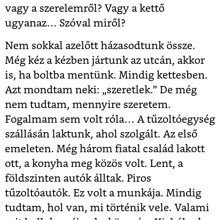
vagy a szerelemről? Vagy a kettő
ugyanaz… Szóval miről?
Nem sokkal azelőtt házasodtunk össze.
Még kéz a kézben jártunk az utcán, akkor
is, ha boltba mentünk. Mindig kettesben.
Azt mondtam neki: „szeretlek.” De még
nem tudtam, mennyire szeretem.
Fogalmam sem volt róla… A tűzoltóegység
szállásán laktunk, ahol szolgált. Az első
emeleten. Még három fiatal család lakott
ott, a konyha meg közös volt. Lent, a
földszinten autók álltak. Piros
tűzoltóautók. Ez volt a munkája. Mindig
tudtam, hol van, mi történik vele. Valami