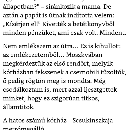
állapotban?” – siránkozik a mama. De
aztán a papát is útnak indította velem:
„Kísérjen el!” Kivették a betétkönyvből
minden pénzüket, ami csak volt. Mindent.
Nem emlékszem az útra… Ez is kihullott
az emlékezetemből… Moszkvában
megkérdeztük az első rendőrt, melyik
kórházban fekszenek a csernobili tűzoltók,
ő pedig rögtön meg is mondta. Még
csodálkoztam is, mert azzal ijesztgettek
minket, hogy ez szigorúan titkos,
államtitok.
A hatos számú kórház – Scsukinszkaja
metrómegálló.