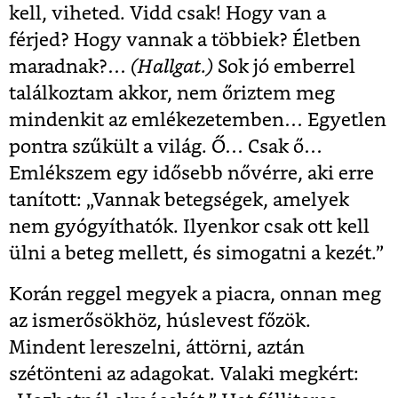
kell, viheted. Vidd csak! Hogy van a
férjed? Hogy vannak a többiek? Életben
maradnak?…
(Hallgat.)
Sok jó emberrel
találkoztam akkor, nem őriztem meg
mindenkit az emlékezetemben… Egyetlen
pontra szűkült a világ. Ő… Csak ő…
Emlékszem egy idősebb nővérre, aki erre
tanított: „Vannak betegségek, amelyek
nem gyógyíthatók. Ilyenkor csak ott kell
ülni a beteg mellett, és simogatni a kezét.”
Korán reggel megyek a piacra, onnan meg
az ismerősökhöz, húslevest főzök.
Mindent lereszelni, áttörni, aztán
szétönteni az adagokat. Valaki megkért: