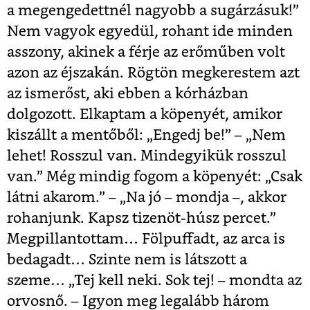
a megengedettnél nagyobb a sugárzásuk!”
Nem vagyok egyedül, rohant ide minden
asszony, akinek a férje az erőműben volt
azon az éjszakán. Rögtön megkerestem azt
az ismerőst, aki ebben a kórházban
dolgozott. Elkaptam a köpenyét, amikor
kiszállt a mentőből: „Engedj be!” – „Nem
lehet! Rosszul van. Mindegyikük rosszul
van.” Még mindig fogom a köpenyét: „Csak
látni akarom.” – „Na jó – mondja –, akkor
rohanjunk. Kapsz tizenöt-húsz percet.”
Megpillantottam… Fölpuffadt, az arca is
bedagadt… Szinte nem is látszott a
szeme… „Tej kell neki. Sok tej! – mondta az
orvosnő. – Igyon meg legalább három