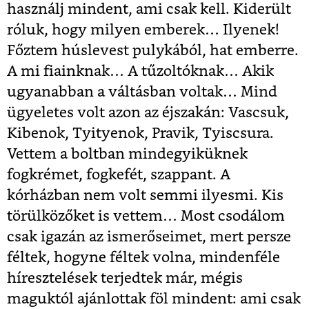
használj mindent, ami csak kell. Kiderült
róluk, hogy milyen emberek… Ilyenek!
Főztem húslevest pulykából, hat emberre.
A mi fiainknak… A tűzoltóknak… Akik
ugyanabban a váltásban voltak… Mind
ügyeletes volt azon az éjszakán: Vascsuk,
Kibenok, Tyityenok, Pravik, Tyiscsura.
Vettem a boltban mindegyiküknek
fogkrémet, fogkefét, szappant. A
kórházban nem volt semmi ilyesmi. Kis
törülközőket is vettem… Most csodálom
csak igazán az ismerőseimet, mert persze
féltek, hogyne féltek volna, mindenféle
híresztelések terjedtek már, mégis
maguktól ajánlottak föl mindent: ami csak