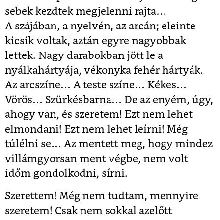
sebek kezdtek megjelenni rajta…
A szájában, a nyelvén, az arcán; eleinte
kicsik voltak, aztán egyre nagyobbak
lettek. Nagy darabokban jött le a
nyálkahártyája, vékonyka fehér hártyák.
Az arcszíne… A teste színe… Kékes…
Vörös… Szürkésbarna… De az enyém, úgy,
ahogy van, és szeretem! Ezt nem lehet
elmondani! Ezt nem lehet leírni! Még
túlélni se… Az mentett meg, hogy mindez
villámgyorsan ment végbe, nem volt
időm gondolkodni, sírni.
Szerettem! Még nem tudtam, mennyire
szeretem! Csak nem sokkal azelőtt