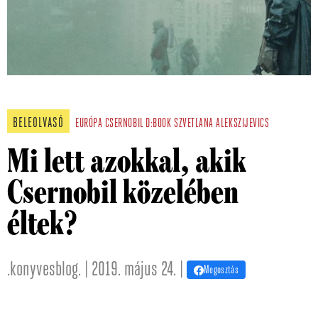
BELEOLVASÓ
EURÓPA
CSERNOBIL
D:BOOK
SZVETLANA ALEKSZIJEVICS
Mi lett azokkal, akik
Csernobil közelében
éltek?
.konyvesblog. | 2019. május 24. |
Megosztás