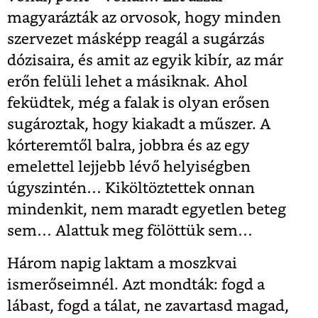
magyarázták az orvosok, hogy minden
szervezet másképp reagál a sugárzás
dózisaira, és amit az egyik kibír, az már
erőn felüli lehet a másiknak. Ahol
feküdtek, még a falak is olyan erősen
sugároztak, hogy kiakadt a műszer. A
kórteremtől balra, jobbra és az egy
emelettel lejjebb lévő helyiségben
úgyszintén… Kiköltöztettek onnan
mindenkit, nem maradt egyetlen beteg
sem… Alattuk meg fölöttük sem…
Három napig laktam a moszkvai
ismerőseimnél. Azt mondták: fogd a
lábast, fogd a tálat, ne zavartasd magad,