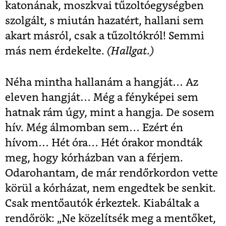
katonának, moszkvai tűzoltóegységben
szolgált, s miután hazatért, hallani sem
akart másról, csak a tűzoltókról! Semmi
más nem érdekelte.
(Hallgat.)
Néha mintha hallanám a hangját… Az
eleven hangját… Még a fényképei sem
hatnak rám úgy, mint a hangja. De sosem
hív. Még álmomban sem… Ezért én
hívom… Hét óra… Hét órakor mondták
meg, hogy kórházban van a férjem.
Odarohantam, de már rendőrkordon vette
körül a kórházat, nem engedtek be senkit.
Csak mentőautók érkeztek. Kiabáltak a
rendőrök: „Ne közelítsék meg a mentőket,