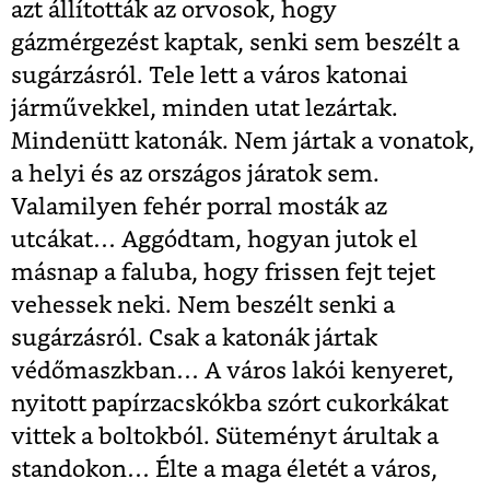
azt állították az orvosok, hogy
gázmérgezést kaptak, senki sem beszélt a
sugárzásról. Tele lett a város katonai
járművekkel, minden utat lezártak.
Mindenütt katonák. Nem jártak a vonatok,
a helyi és az országos járatok sem.
Valamilyen fehér porral mosták az
utcákat… Aggódtam, hogyan jutok el
másnap a faluba, hogy frissen fejt tejet
vehessek neki. Nem beszélt senki a
sugárzásról. Csak a katonák jártak
védőmaszkban… A város lakói kenyeret,
nyitott papírzacskókba szórt cukorkákat
vittek a boltokból. Süteményt árultak a
standokon… Élte a maga életét a város,