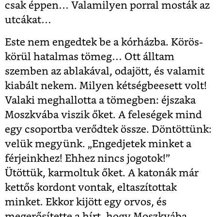
csak éppen… Valamilyen porral mosták az
utcákat…
Este nem engedtek be a kórházba. Körös-
körül hatalmas tömeg… Ott álltam
szemben az ablakával, odajött, és valamit
kiabált nekem. Milyen kétségbeesett volt!
Valaki meghallotta a tömegben: éjszaka
Moszkvába viszik őket. A feleségek mind
egy csoportba verődtek össze. Döntöttünk:
velük megyünk. „Engedjetek minket a
férjeinkhez! Ehhez nincs jogotok!”
Ütöttük, karmoltuk őket. A katonák már
kettős kordont vontak, eltaszítottak
minket. Ekkor kijött egy orvos, és
megerősítette a hírt, hogy Moszkvába