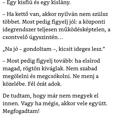
– Egy kisfiú és egy kislány.
– Ha kettő van, akkor nyilván nem szülsz
többet. Most pedig figyelj jól: a központi
idegrendszer teljesen működésképtelen, a
csontvelő úgyszintén…
„Na jó – gondoltam –, kicsit ideges lesz.”
– Most pedig figyelj tovább: ha elsírod
magad, rögtön kiváglak. Nem szabad
megölelni és megcsókolni. Ne menj a
közelébe. Fél órát adok.
De tudtam, hogy már nem megyek el
innen. Vagy ha mégis, akkor vele együtt.
Megfogadtam!