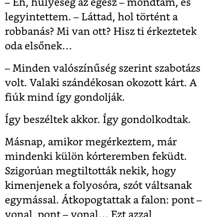
– Eh, hülyeség az egész – mondtam, és
legyintettem. – Láttad, hol történt a
robbanás? Mi van ott? Hisz ti érkeztetek
oda elsőnek…
– Minden valószínűség szerint szabotázs
volt. Valaki szándékosan okozott kárt. A
fiúk mind így gondolják.
Így beszéltek akkor. Így gondolkodtak.
Másnap, amikor megérkeztem, már
mindenki külön kórteremben feküdt.
Szigorúan megtiltották nekik, hogy
kimenjenek a folyosóra, szót váltsanak
egymással. Átkopogtattak a falon: pont –
vonal, pont – vonal… Ezt azzal