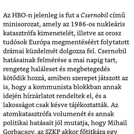
Az HBO-n jelenleg is fut a
Csernobil
című
minisorozat, amely az 1986-os nukleáris
katasztrófa kimenetelét, illetve az orosz
tudósok Európa megmentéséért folytatott
drámai küzdelmét dolgozza fel. Csernobil
hatásainak felmérése a mai napig tart,
rengeteg haláleset és megbetegedés
kötődik hozzá, amiben szerepet játszott az
is, hogy a kommunista blokkban annak
idején hírzárlatot rendeltek el, és a
lakosságot csak késve tájékoztatták. Az
atomkatasztrófa volumenét és annak
politikai hatásait jól mutatja, hogy Mihail
Gorbacsov, az SZKP akkor főtitkára egy